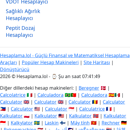
VDOT Hesaplayıcı
Sağlıklı Ağırlık
Hesaplayıcı
Peptit Dozaj
Hesaplayıcı
Hesaplama.lol - Güçlü Finansal ve Matematiksel Hesaplama
Araçları
|
Popüler Hesap Makineleri
|
Site Haritası
|
Dönüştürücü
2026 © Hesaplama.lol - ⌚
Şu an saat 07:41:50
Diğer dillerdeki hesap makineleri: |
Beregner
🇩🇰 |
Calcolatrice
🇮🇹 |
Calculadora
🇧🇷🇵🇹 |
Calculadora
🇪🇸🇲🇽 |
Calculator
🇬🇧 |
Calculator
🇬🇧 |
Calculator
🇷🇴 |
Calculator
🇵🇭 |
Calculator
🇺🇸 |
Calculator
🇸🇬 |
Calculatrice
🇫🇷 |
Kalkulator
🇵🇱 |
Kalkulator
🇲🇾 |
Kalkulator
🇳🇴 |
Kalkulator
🇮🇩 |
Kalkylator
🇸🇪 |
Laskin
🇫🇮 |
Máy tính
🇻🇳 |
Rechner
🇩🇪
|
Rekenmachine
🇳🇱 |
آلة حاسبة
🇸🇦 |
เครื่องคิดเลข
🇹🇭 |
計算