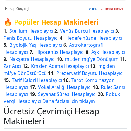
Hesap Geçmişi
Sıfırla
Geçmişi Temizle
🔥
Popüler Hesap Makineleri
1.
Stellium Hesaplayıcı
2.
Venüs Burcu Hesaplayıcı
3.
Penis Boyutu Hesaplayıcı
4.
Hedefe Yüzde Hesaplayıcı
5.
Biyolojik Yaş Hesaplayıcı
6.
Astrokartografi
Hesaplayıcı
7.
Hipotenüs Hesaplayıcı
8.
Aşk Hesaplayıcı
9.
Nakşatra Hesaplayıcı
10.
mL'den mg'ye Dönüşüm
11.
Zar Atıcı
12.
Km'den Adıma Hesaplayıcı
13.
mg'den
mL'ye Dönüştürücü
14.
Prezervatif Boyutu Hesaplayıcı
15.
Tarif Kalori Hesaplayıcı
16.
Tarot Kombinasyon
Hesaplayıcı
17.
Vokal Aralığı Hesaplayıcı
18.
Rulet Şansı
Hesaplayıcı
19.
Seyahat Süresi Hesaplayıcı
20.
Robux
Vergi Hesaplayıcı
Daha fazlası için tıklayın
Ücretsiz Çevrimiçi Hesap
Makineleri