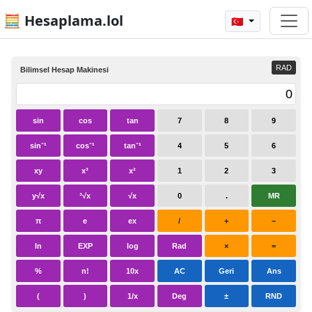
🧮 Hesaplama.lol
🇹🇷
RAD
Bilimsel Hesap Makinesi
sin
cos
tan
7
8
9
sin⁻¹
cos⁻¹
tan⁻¹
4
5
6
xy
x³
x²
1
2
3
y√x
³√x
√x
0
.
MR
π
e
ex
/
+
−
ln
EXP
log
Rad
×
=
%
n!
10x
AC
Geri
Ans
(
)
1/x
Deg
±
RND