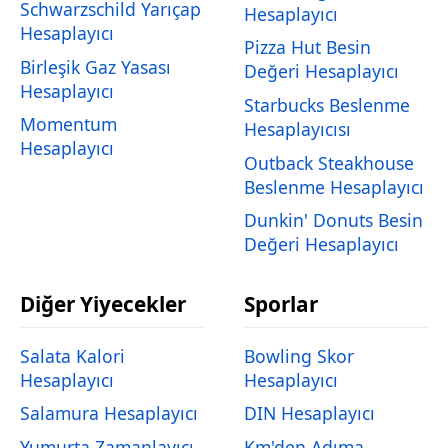
Schwarzschild Yarıçap
Hesaplayıcı
Hesaplayıcı
Pizza Hut Besin
Birleşik Gaz Yasası
Değeri Hesaplayıcı
Hesaplayıcı
Starbucks Beslenme
Momentum
Hesaplayıcısı
Hesaplayıcı
Outback Steakhouse
Beslenme Hesaplayıcı
Dunkin' Donuts Besin
Değeri Hesaplayıcı
Diğer Yiyecekler
Sporlar
Salata Kalori
Bowling Skor
Hesaplayıcı
Hesaplayıcı
Salamura Hesaplayıcı
DIN Hesaplayıcı
Yumurta Zamanlayıcı
Km'den Adıma