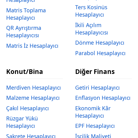
Ters Kosinüs
Matris Toplama
Hesaplayıcı
Hesaplayıcı
İkili Açılım
QR Ayrıştırma
Hesaplayıcısı
Hesaplayıcısı
Dönme Hesaplayıcı
Matris İz Hesaplayıcı
Parabol Hesaplayıcı
Konut/Bina
Diğer Finans
Merdiven Hesaplayıcı
Getiri Hesaplayıcı
Malzeme Hesaplayıcı
Enflasyon Hesaplayıcı
Çakıl Hesaplayıcı
Ekonomik Kâr
Hesaplayıcı
Rüzgar Yükü
Hesaplayıcı
EPF Hesaplayıcı
Sakrete Hesaplayıcı
İşçilik Maliyeti