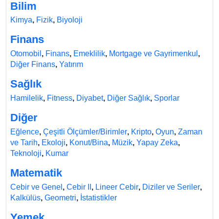
Bilim
Kimya
,
Fizik
,
Biyoloji
Finans
Otomobil
,
Finans
,
Emeklilik
,
Mortgage ve Gayrimenkul
,
Diğer Finans
,
Yatırım
Sağlık
Hamilelik
,
Fitness
,
Diyabet
,
Diğer Sağlık
,
Sporlar
Diğer
Eğlence
,
Çeşitli Ölçümler/Birimler
,
Kripto
,
Oyun
,
Zaman
ve Tarih
,
Ekoloji
,
Konut/Bina
,
Müzik
,
Yapay Zeka
,
Teknoloji
,
Kumar
Matematik
Cebir ve Genel
,
Cebir II
,
Lineer Cebir
,
Diziler ve Seriler
,
Kalkülüs
,
Geometri
,
İstatistikler
Yemek