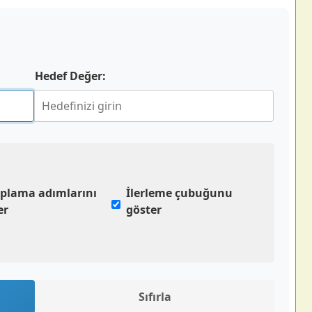
Hedef Değer:
plama adımlarını
İlerleme çubuğunu
er
göster
Sıfırla