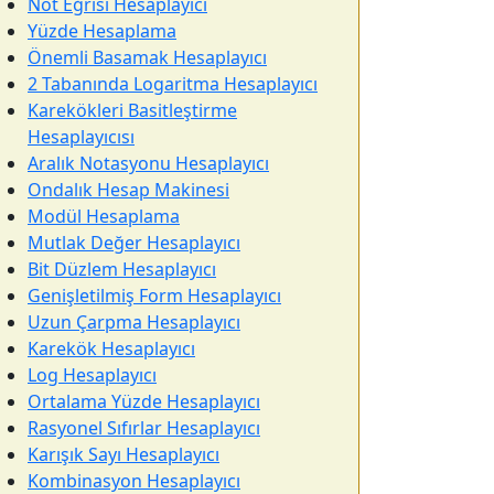
Not Eğrisi Hesaplayıcı
Yüzde Hesaplama
Önemli Basamak Hesaplayıcı
2 Tabanında Logaritma Hesaplayıcı
Karekökleri Basitleştirme
Hesaplayıcısı
Aralık Notasyonu Hesaplayıcı
Ondalık Hesap Makinesi
Modül Hesaplama
Mutlak Değer Hesaplayıcı
Bit Düzlem Hesaplayıcı
Genişletilmiş Form Hesaplayıcı
Uzun Çarpma Hesaplayıcı
Karekök Hesaplayıcı
Log Hesaplayıcı
Ortalama Yüzde Hesaplayıcı
Rasyonel Sıfırlar Hesaplayıcı
Karışık Sayı Hesaplayıcı
Kombinasyon Hesaplayıcı