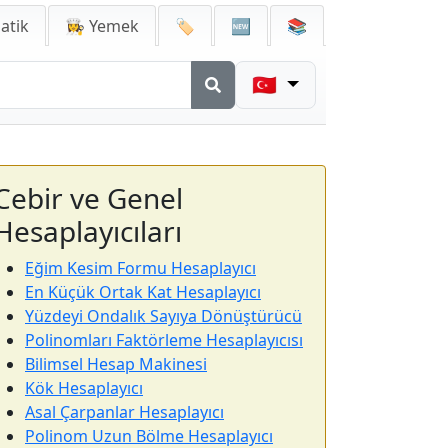
atik
👩‍🍳 Yemek
🏷️
🆕
📚
🇹🇷
Cebir ve Genel
Hesaplayıcıları
Eğim Kesim Formu Hesaplayıcı
En Küçük Ortak Kat Hesaplayıcı
Yüzdeyi Ondalık Sayıya Dönüştürücü
Polinomları Faktörleme Hesaplayıcısı
Bilimsel Hesap Makinesi
Kök Hesaplayıcı
Asal Çarpanlar Hesaplayıcı
Polinom Uzun Bölme Hesaplayıcı