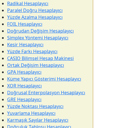
Radikal Hesaplayıcı
Paralel Doğru Hesaplayıcı
Yüzde Azalma Hesaplayıcı
FOIL Hesaplayıcı
Doğrudan Değişim Hesaplayıcı
Simplex Yöntemi Hesaplayıcı
Kesir Hesaplayıcı
Yüzde Farkı Hesaplayıcı
CASIO Bilimsel Hesap Makinesi
Ortak Değişim Hesaplayıcı
GPA Hesaplayıcı
Küme Yapıcı Gösterimi Hesaplayıcı
XOR Hesaplayıcı
Doğrusal Enterpolasyon Hesaplayıcı
GRE Hesaplayıcı
Yüzde Noktası Hesaplayıcı
Yuvarlama Hesaplayıcı
Karmaşık Sayılar Hesaplayıcı
Doğruluk Tablosu Hesaplayıcı