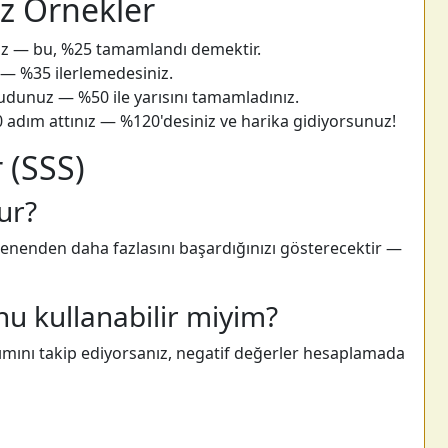
iz Örnekler
iniz — bu, %25 tamamlandı demektir.
z — %35 ilerlemedesiniz.
kudunuz — %50 ile yarısını tamamladınız.
 adım attınız — %120'desiniz ve harika gidiyorsunuz!
 (SSS)
ur?
enenden daha fazlasını başardığınızı gösterecektir —
nu kullanabilir miyim?
ltımını takip ediyorsanız, negatif değerler hesaplamada