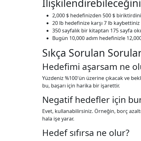
İlişkilendirebileceğin
2,000 $ hedefinizden 500 $ biriktird
20 lb hedefinize karşı 7 lb kaybettini
350 sayfalık bir kitaptan 175 sayfa o
Bugün 10,000 adım hedefinizle 12,000
Sıkça Sorulan Sorular
Hedefimi aşarsam ne ol
Yüzdeniz %100'ün üzerine çıkacak ve bekl
bu, başarı için harika bir işarettir.
Negatif hedefler için bu
Evet, kullanabilirsiniz. Örneğin, borç aza
hala işe yarar.
Hedef sıfırsa ne olur?