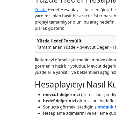
Yüzde
Hedef Hesaplayıcı, belirlediğiniz h
yardımcı olan basit bir araçtır. İster para bi
projeyi tamamlıyor olun, bu araç hedefi
olarak gösterir.
Yüzde Hedef Formülü:
Tamamlanan Yüzde = (Mevcut Değer ÷ H
İlerlemeyi görselleştirmenin, motive olma
görmenin hızlı bir yoludur. Mevcut değeri
yüzdelerle yansıtır ve beklentileri aştığınız
Hesaplayıcıyı Nasıl Ku
mevcut değerinizi
girin — bu, şimdiy
hedef değerinizi
girin — bu, hedefled
Sonuçta görmek istediğiniz
ondalık
b
Hesaplama adımlarını ve ilerleme çu