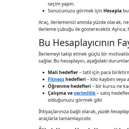
seçim yapın.
Sonucunuzu görmek için
Hesapla
but
Araç, ilerlemenizi anında yüzde olarak, ne 
ilerleme çubuğu ile gösterecektir. Ayrıc
Bu Hesaplayıcının Fa
İlerlemeyi takip etmek güçlü bir motivat
sağlar. Bu hesaplayıcı, aşağıdaki durumlar i
Mali hedefler
– tatil için para birik
Fitness
hedefleri
– kilo kaybını veya 
Öğrenme hedefleri
– bir kursu ne ka
Çalışma ve
verimlilik
– satış hedefle
olduğunuzu görmek gibi
İhtiyaçlarınıza bağlı olarak,
yüzde hesaplayı
araçlarla tamamlayıcıdır.