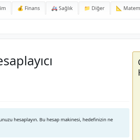
lim
💰 Finans
🚑 Sağlık
📁 Diğer
📐 Matem
saplayıcı
unuzu hesaplayın. Bu hesap makinesi, hedefinizin ne