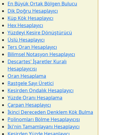
En Büyük Ortak Bölgen Bulucu
Dik Doğru Hesaplayıcı
Küp Kök Hesaplayıcı
Hex Hesaplayıcı
Yüzdeyi Kesire Dönüştürücü
Üslü Hesaplayıcı
Ters Oran Hesaplayıcı
Bilimsel Notasyon Hesaplayıcı
Descartes' İşaretler Kuralı
Hesaplayıcısı
Oran Hesaplama
Rastgele Sayı Üretici
Kesirden Ondalık Hesaplayıcı
Yüzde Oranı Hesaplama
Çarpan Hesaplayıcı
İkinci Dereceden Denklem Kök Bulma
Polinomları Bölme Hesaplayıcısı
İki'nin Tamamlayanı Hesaplayıcı
Kesirden Yüzde Hesaplayıcı