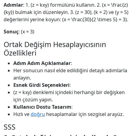
Adımlar
: 1. (z = kxy) formülünü kullanın. 2. (x = \frac{z}
{ky}) bulmak için düzenleyin. 3. (z = 30), (k = 2) ve (y = 5)
değerlerini yerine koyun: (x = \frac{30}{2 \times 5} = 3).
Sonuç
: (x = 3)
Ortak Değişim Hesaplayıcısının
Özellikleri
Adım Adım Açıklamalar
:
Her sonucun nasıl elde edildiğini detaylı adımlarla
anlayın.
Esnek Girdi Seçenekleri
:
(z = kxy) denklemi içindeki herhangi bir değişken
için çözüm yapın.
Kullanıcı Dostu Tasarım
:
Hızlı ve
doğru
hesaplamalar için sezgisel arayüz.
SSS