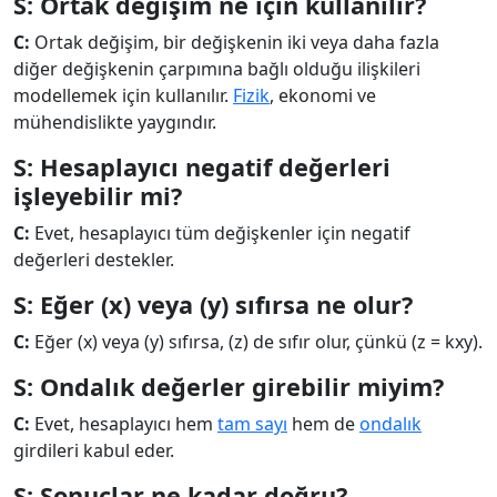
S: Ortak değişim ne için kullanılır?
C:
Ortak değişim, bir değişkenin iki veya daha fazla
diğer değişkenin çarpımına bağlı olduğu ilişkileri
modellemek için kullanılır.
Fizik
, ekonomi ve
mühendislikte yaygındır.
S: Hesaplayıcı negatif değerleri
işleyebilir mi?
C:
Evet, hesaplayıcı tüm değişkenler için negatif
değerleri destekler.
S: Eğer (x) veya (y) sıfırsa ne olur?
C:
Eğer (x) veya (y) sıfırsa, (z) de sıfır olur, çünkü (z = kxy).
S: Ondalık değerler girebilir miyim?
C:
Evet, hesaplayıcı hem
tam sayı
hem de
ondalık
girdileri kabul eder.
S: Sonuçlar ne kadar doğru?