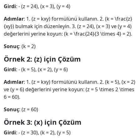
Girdi
: - (z = 24), (x = 3), (y = 4)
Adımlar
: 1. (z = kxy) formülünü kullanın. 2. (k = \frac{z}
{xy}) bulmak için düzenleyin. 3. (z = 24), (x = 3) ve (y = 4)
değerlerini yerine koyun: (k = \frac{24}{3 \times 4} = 2).
Sonuç
: (k = 2)
Örnek 2: (z) için Çözüm
Girdi
: - (k = 5), (x = 2), (y = 6)
Adımlar
: 1. (z = kxy) formülünü kullanın. 2. (k = 5), (x = 2)
ve (y = 6) değerlerini yerine koyun: (z = 5 \times 2 \times
6 = 60).
Sonuç
: (z = 60)
Örnek 3: (x) için Çözüm
Girdi
: - (z = 30), (k = 2), (y = 5)