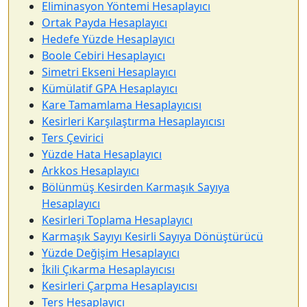
Eliminasyon Yöntemi Hesaplayıcı
Ortak Payda Hesaplayıcı
Hedefe Yüzde Hesaplayıcı
Boole Cebiri Hesaplayıcı
Simetri Ekseni Hesaplayıcı
Kümülatif GPA Hesaplayıcı
Kare Tamamlama Hesaplayıcısı
Kesirleri Karşılaştırma Hesaplayıcısı
Ters Çevirici
Yüzde Hata Hesaplayıcı
Arkkos Hesaplayıcı
Bölünmüş Kesirden Karmaşık Sayıya
Hesaplayıcı
Kesirleri Toplama Hesaplayıcı
Karmaşık Sayıyı Kesirli Sayıya Dönüştürücü
Yüzde Değişim Hesaplayıcı
İkili Çıkarma Hesaplayıcısı
Kesirleri Çarpma Hesaplayıcısı
Ters Hesaplayıcı