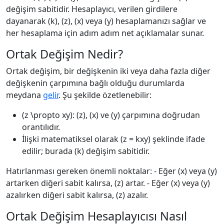
değişim sabitidir. Hesaplayıcı, verilen girdilere
dayanarak (k), (z), (x) veya (y) hesaplamanızı sağlar ve
her hesaplama için adım adım net açıklamalar sunar.
Ortak Değişim Nedir?
Ortak değişim, bir değişkenin iki veya daha fazla diğer
değişkenin çarpımına bağlı olduğu durumlarda
meydana
gelir
. Şu şekilde özetlenebilir:
(z \propto xy): (z), (x) ve (y) çarpımına doğrudan
orantılıdır.
İlişki matematiksel olarak (z = kxy) şeklinde ifade
edilir; burada (k) değişim sabitidir.
Hatırlanması gereken önemli noktalar: - Eğer (x) veya (y)
artarken diğeri sabit kalırsa, (z) artar. - Eğer (x) veya (y)
azalırken diğeri sabit kalırsa, (z) azalır.
Ortak Değişim Hesaplayıcısı Nasıl