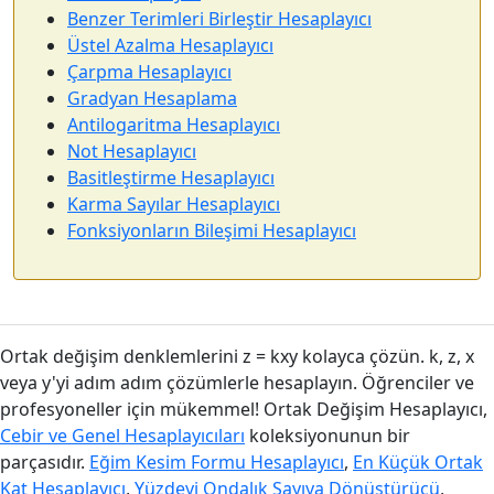
Benzer Terimleri Birleştir Hesaplayıcı
Üstel Azalma Hesaplayıcı
Çarpma Hesaplayıcı
Gradyan Hesaplama
Antilogaritma Hesaplayıcı
Not Hesaplayıcı
Basitleştirme Hesaplayıcı
Karma Sayılar Hesaplayıcı
Fonksiyonların Bileşimi Hesaplayıcı
Ortak değişim denklemlerini z = kxy kolayca çözün. k, z, x
veya y'yi adım adım çözümlerle hesaplayın. Öğrenciler ve
profesyoneller için mükemmel! Ortak Değişim Hesaplayıcı,
Cebir ve Genel Hesaplayıcıları
koleksiyonunun bir
parçasıdır.
Eğim Kesim Formu Hesaplayıcı
,
En Küçük Ortak
Kat Hesaplayıcı
,
Yüzdeyi Ondalık Sayıya Dönüştürücü
,