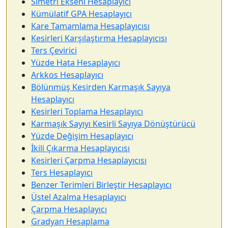
Simetri Ekseni Hesaplayıcı
Kümülatif GPA Hesaplayıcı
Kare Tamamlama Hesaplayıcısı
Kesirleri Karşılaştırma Hesaplayıcısı
Ters Çevirici
Yüzde Hata Hesaplayıcı
Arkkos Hesaplayıcı
Bölünmüş Kesirden Karmaşık Sayıya
Hesaplayıcı
Kesirleri Toplama Hesaplayıcı
Karmaşık Sayıyı Kesirli Sayıya Dönüştürücü
Yüzde Değişim Hesaplayıcı
İkili Çıkarma Hesaplayıcısı
Kesirleri Çarpma Hesaplayıcısı
Ters Hesaplayıcı
Benzer Terimleri Birleştir Hesaplayıcı
Üstel Azalma Hesaplayıcı
Çarpma Hesaplayıcı
Gradyan Hesaplama