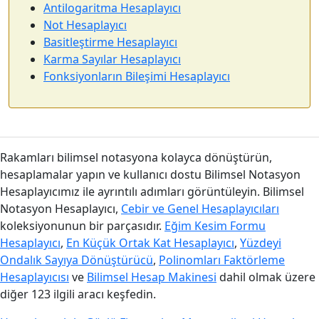
Antilogaritma Hesaplayıcı
Not Hesaplayıcı
Basitleştirme Hesaplayıcı
Karma Sayılar Hesaplayıcı
Fonksiyonların Bileşimi Hesaplayıcı
Rakamları bilimsel notasyona kolayca dönüştürün,
hesaplamalar yapın ve kullanıcı dostu Bilimsel Notasyon
Hesaplayıcımız ile ayrıntılı adımları görüntüleyin. Bilimsel
Notasyon Hesaplayıcı,
Cebir ve Genel Hesaplayıcıları
koleksiyonunun bir parçasıdır.
Eğim Kesim Formu
Hesaplayıcı
,
En Küçük Ortak Kat Hesaplayıcı
,
Yüzdeyi
Ondalık Sayıya Dönüştürücü
,
Polinomları Faktörleme
Hesaplayıcısı
ve
Bilimsel Hesap Makinesi
dahil olmak üzere
diğer 123 ilgili aracı keşfedin.