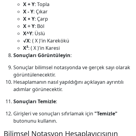
X + Y
: Topla
X - Y
: Çıkar
X × Y
: Çarp
X ÷ Y
: Böl
X^Y
: Üslü
√X
: ( X )'in Karekökü
X²
: ( X )'in Karesi
Sonuçları Görüntüleyin
:
Sonuçlar bilimsel notasyonda ve gerçek sayı olarak
görüntülenecektir.
Hesaplamanın nasıl yapıldığını açıklayan ayrıntılı
adımlar görünecektir.
Sonuçları Temizle
:
Girişleri ve sonuçları sıfırlamak için
"Temizle"
butonunu kullanın.
Bilimsel Notasyon Hesaplayıcısının