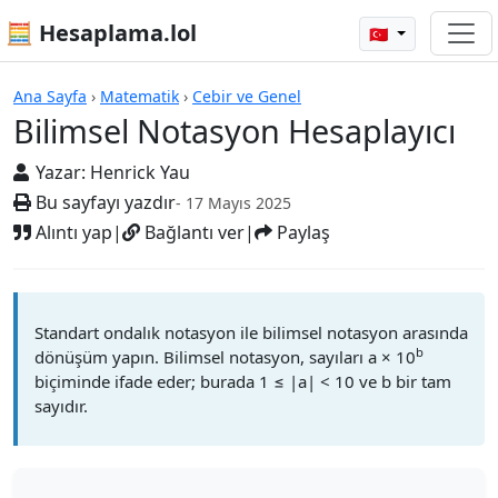
🧮 Hesaplama.lol
🇹🇷
Hesap Makineleri
Ana Sayfa
›
Matematik
›
Cebir ve Genel
Bilimsel Notasyon Hesaplayıcı
Yazar:
Henrick Yau
Bu sayfayı yazdır
- 17 Mayıs 2025
Alıntı yap
|
Bağlantı ver
|
Paylaş
Standart ondalık notasyon ile bilimsel notasyon arasında
b
dönüşüm yapın. Bilimsel notasyon, sayıları a × 10
biçiminde ifade eder; burada 1 ≤ |a| < 10 ve b bir tam
sayıdır.