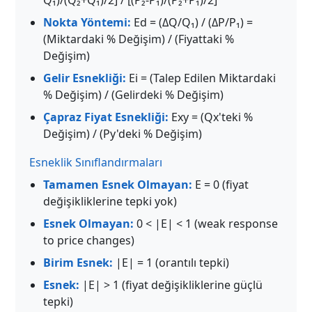
Q₁)/(Q₂+Q₁)/2] / [(P₂-P₁)/(P₂+P₁)/2]
Nokta Yöntemi:
Ed = (ΔQ/Q₁) / (ΔP/P₁) =
(Miktardaki % Değişim) / (Fiyattaki %
Değişim)
Gelir Esnekliği:
Ei = (Talep Edilen Miktardaki
% Değişim) / (Gelirdeki % Değişim)
Çapraz Fiyat Esnekliği:
Exy = (Qx'teki %
Değişim) / (Py'deki % Değişim)
Esneklik Sınıflandırmaları
Tamamen Esnek Olmayan:
E = 0 (fiyat
değişikliklerine tepki yok)
Esnek Olmayan:
0 < |E| < 1 (weak response
to price changes)
Birim Esnek:
|E| = 1 (orantılı tepki)
Esnek:
|E| > 1 (fiyat değişikliklerine güçlü
tepki)