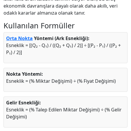
ekonomik davranışlara dayalı olarak daha akıllı, veri
odaklı kararlar almanıza olanak tanır.
Kullanılan Formüller
Orta Nokta
Yöntemi (Ark Esnekliği):
Esneklik = [(Q₂ - Q₁) / ((Q₂ + Q₁) / 2)] ÷ [(P₂ - P₁) / ((P₂ +
P₁) / 2)]
Nokta Yöntemi:
Esneklik = (% Miktar Değişimi) ÷ (% Fiyat Değişimi)
Gelir Esnekliği:
Esneklik = (% Talep Edilen Miktar Değişimi) ÷ (% Gelir
Değişimi)