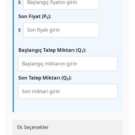
$
Son Fiyat (P₂):
$
Başlangıç Talep Miktarı (Q₁):
Son Talep Miktarı (Q₂):
Ek Seçenekler