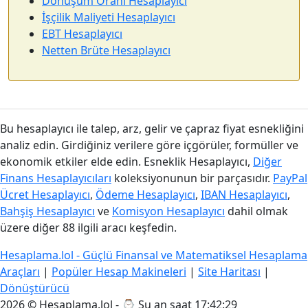
Dönüşüm Oranı Hesaplayıcı
İşçilik Maliyeti Hesaplayıcı
EBT Hesaplayıcı
Netten Brüte Hesaplayıcı
Bu hesaplayıcı ile talep, arz, gelir ve çapraz fiyat esnekliğini
analiz edin. Girdiğiniz verilere göre içgörüler, formüller ve
ekonomik etkiler elde edin. Esneklik Hesaplayıcı,
Diğer
Finans Hesaplayıcıları
koleksiyonunun bir parçasıdır.
PayPal
Ücret Hesaplayıcı
,
Ödeme Hesaplayıcı
,
IBAN Hesaplayıcı
,
Bahşiş Hesaplayıcı
ve
Komisyon Hesaplayıcı
dahil olmak
üzere diğer 88 ilgili aracı keşfedin.
Hesaplama.lol - Güçlü Finansal ve Matematiksel Hesaplama
Araçları
|
Popüler Hesap Makineleri
|
Site Haritası
|
Dönüştürücü
2026 © Hesaplama.lol - ⌚
Şu an saat 17:42:29