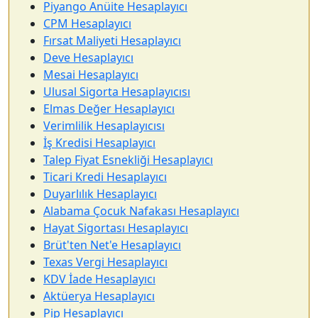
Piyango Anüite Hesaplayıcı
CPM Hesaplayıcı
Fırsat Maliyeti Hesaplayıcı
Deve Hesaplayıcı
Mesai Hesaplayıcı
Ulusal Sigorta Hesaplayıcısı
Elmas Değer Hesaplayıcı
Verimlilik Hesaplayıcısı
İş Kredisi Hesaplayıcı
Talep Fiyat Esnekliği Hesaplayıcı
Ticari Kredi Hesaplayıcı
Duyarlılık Hesaplayıcı
Alabama Çocuk Nafakası Hesaplayıcı
Hayat Sigortası Hesaplayıcı
Brüt'ten Net'e Hesaplayıcı
Texas Vergi Hesaplayıcı
KDV İade Hesaplayıcı
Aktüerya Hesaplayıcı
Pip Hesaplayıcı