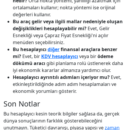
nedir?
Orta nokta yöntemi, yanlılığı azaltmak için
ortalamaları kullanır; nokta yöntemi ise orijinal
değerleri kullanır.
Bu araç gelir veya ilgili mallar nedeniyle oluşan
değişiklikleri hesaplayabilir mi?
Evet, Gelir
Esnekliği veya Çapraz Fiyat Esnekliği'ni açılır
menüden seçebilirsiniz.
Bu hesaplayıcı
diğer
finansal araçlara benzer
mi?
Evet, bir
KDV hesaplayıcı
veya bir
ödeme
dökümü aracı
gibi planlama rolü üstlenerek daha
iyi ekonomik kararlar almanıza yardımcı olur.
Hesaplayıcı ayrıntılı adımları içeriyor mu?
Evet,
etkinleştirildiğinde adım adım hesaplamaları ve
ekonomik yorumları gösterir.
Son Notlar
Bu hesaplayıcı kesin teorik bilgiler sağlasa da, gerçek
dünya sonuçlarının farklılık gösterebileceğini
unutmayın. Tüketici davranışı, piyasa yapısı ve
zaman