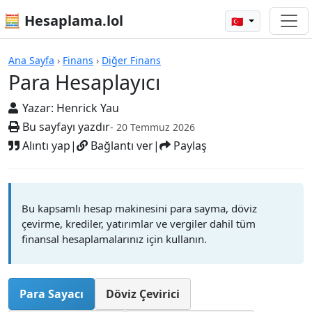
🧮 Hesaplama.lol
🇹🇷
Hesap Makineleri
Ana Sayfa
›
Finans
›
Diğer Finans
Para Hesaplayıcı
Yazar:
Henrick Yau
Bu sayfayı yazdır
- 20 Temmuz 2026
Alıntı yap
|
Bağlantı ver
|
Paylaş
Bu kapsamlı hesap makinesini para sayma, döviz
çevirme, krediler, yatırımlar ve vergiler dahil tüm
finansal hesaplamalarınız için kullanın.
Para Sayacı
Döviz Çevirici