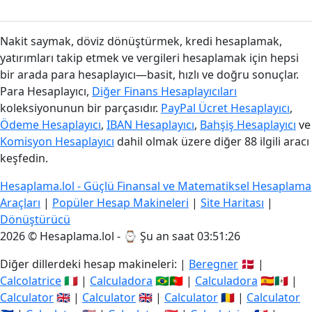
Nakit saymak, döviz dönüştürmek, kredi hesaplamak,
yatırımları takip etmek ve vergileri hesaplamak için hepsi
bir arada para hesaplayıcı—basit, hızlı ve doğru sonuçlar.
Para Hesaplayıcı,
Diğer Finans Hesaplayıcıları
koleksiyonunun bir parçasıdır.
PayPal Ücret Hesaplayıcı
,
Ödeme Hesaplayıcı
,
IBAN Hesaplayıcı
,
Bahşiş Hesaplayıcı
ve
Komisyon Hesaplayıcı
dahil olmak üzere diğer 88 ilgili aracı
keşfedin.
Hesaplama.lol - Güçlü Finansal ve Matematiksel Hesaplama
Araçları
|
Popüler Hesap Makineleri
|
Site Haritası
|
Dönüştürücü
2026 © Hesaplama.lol - ⌚
Şu an saat 03:51:27
Diğer dillerdeki hesap makineleri: |
Beregner
🇩🇰 |
Calcolatrice
🇮🇹 |
Calculadora
🇧🇷🇵🇹 |
Calculadora
🇪🇸🇲🇽 |
Calculator
🇬🇧 |
Calculator
🇬🇧 |
Calculator
🇷🇴 |
Calculator