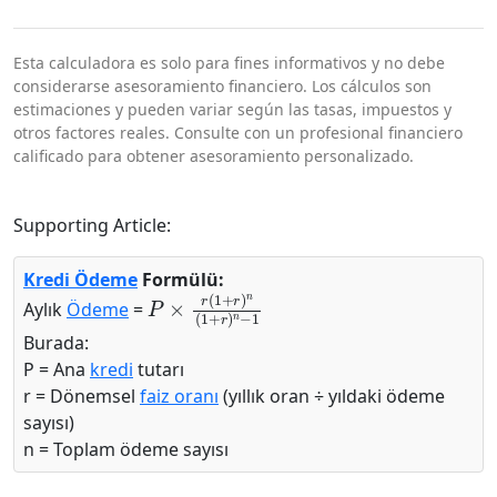
Esta calculadora es solo para fines informativos y no debe
considerarse asesoramiento financiero. Los cálculos son
estimaciones y pueden variar según las tasas, impuestos y
otros factores reales. Consulte con un profesional financiero
calificado para obtener asesoramiento personalizado.
Supporting Article:
Kredi Ödeme
Formülü:
P
×
r
(
1
+
r
)
n
(
1
+
r
)
n
−
1
Aylık
Ödeme
=
Burada:
P = Ana
kredi
tutarı
r = Dönemsel
faiz oranı
(yıllık oran ÷ yıldaki ödeme
sayısı)
n = Toplam ödeme sayısı