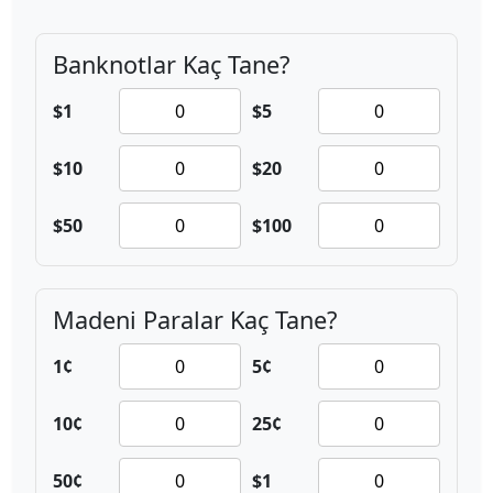
Banknotlar
Kaç Tane?
$1
$5
$10
$20
$50
$100
Madeni Paralar
Kaç Tane?
1¢
5¢
10¢
25¢
50¢
$1