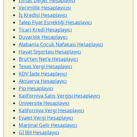
Elmas Değer Hesaplayıcı
Verimlilik Hesaplayıcısı
İş Kredisi Hesaplayıcı
Talep Fiyat Esnekliği Hesaplayıcı
Ticari Kredi Hesaplayıcı
Duyarlılık Hesaplayıcı
Alabama Çocuk Nafakası Hesaplayıcı
Hayat Sigortası Hesaplayıcı
Brüt'ten Net'e Hesaplayıcı
Texas Vergi Hesaplayıcı
KDV İade Hesaplayıcı
Aktüerya Hesaplayıcı
Pip Hesaplayıcı
Kaliforniya Satış Vergisi Hesaplayıcı
Üniversite Hesaplayıcı
Kaliforniya Vergi Hesaplayıcı
Eyalet Vergi Hesaplayıcı
Marjinal Gelir Hesaplayıcı
GI Bill Hesaplayıcı