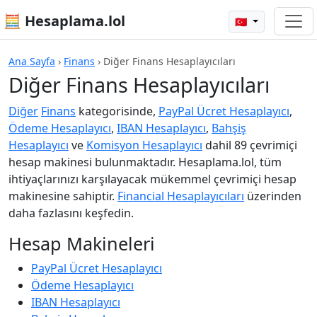
🧮 Hesaplama.lol
🇹🇷
Ana Sayfa
›
Finans
›
Diğer Finans Hesaplayıcıları
Diğer Finans Hesaplayıcıları
Diğer
Finans
kategorisinde,
PayPal Ücret Hesaplayıcı
,
Ödeme Hesaplayıcı
,
IBAN Hesaplayıcı
,
Bahşiş
Hesaplayıcı
ve
Komisyon Hesaplayıcı
dahil 89 çevrimiçi
hesap makinesi bulunmaktadır. Hesaplama.lol, tüm
ihtiyaçlarınızı karşılayacak mükemmel çevrimiçi hesap
makinesine sahiptir.
Financial Hesaplayıcıları
üzerinden
daha fazlasını keşfedin.
Hesap Makineleri
PayPal Ücret Hesaplayıcı
Ödeme Hesaplayıcı
IBAN Hesaplayıcı