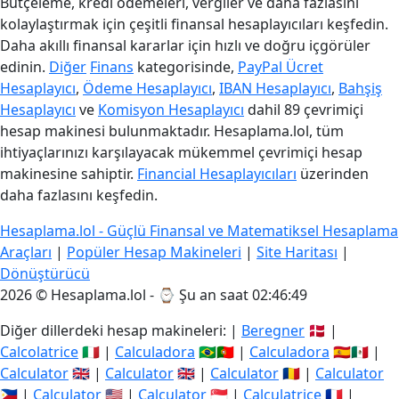
Bütçeleme, kredi ödemeleri, vergiler ve daha fazlasını
kolaylaştırmak için çeşitli finansal hesaplayıcıları keşfedin.
Daha akıllı finansal kararlar için hızlı ve doğru içgörüler
edinin.
Diğer
Finans
kategorisinde,
PayPal Ücret
Hesaplayıcı
,
Ödeme Hesaplayıcı
,
IBAN Hesaplayıcı
,
Bahşiş
Hesaplayıcı
ve
Komisyon Hesaplayıcı
dahil 89 çevrimiçi
hesap makinesi bulunmaktadır. Hesaplama.lol, tüm
ihtiyaçlarınızı karşılayacak mükemmel çevrimiçi hesap
makinesine sahiptir.
Financial Hesaplayıcıları
üzerinden
daha fazlasını keşfedin.
Hesaplama.lol - Güçlü Finansal ve Matematiksel Hesaplama
Araçları
|
Popüler Hesap Makineleri
|
Site Haritası
|
Dönüştürücü
2026 © Hesaplama.lol - ⌚
Şu an saat 02:46:50
Diğer dillerdeki hesap makineleri: |
Beregner
🇩🇰 |
Calcolatrice
🇮🇹 |
Calculadora
🇧🇷🇵🇹 |
Calculadora
🇪🇸🇲🇽 |
Calculator
🇬🇧 |
Calculator
🇬🇧 |
Calculator
🇷🇴 |
Calculator
🇵🇭 |
Calculator
🇺🇸 |
Calculator
🇸🇬 |
Calculatrice
🇫🇷 |