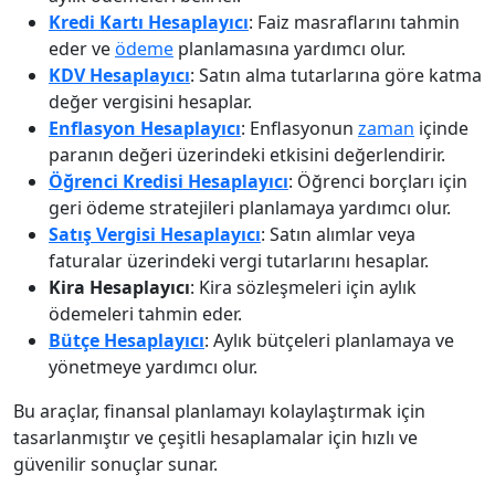
Kredi Kartı Hesaplayıcı
: Faiz masraflarını tahmin
eder ve
ödeme
planlamasına yardımcı olur.
KDV Hesaplayıcı
: Satın alma tutarlarına göre katma
değer vergisini hesaplar.
Enflasyon Hesaplayıcı
: Enflasyonun
zaman
içinde
paranın değeri üzerindeki etkisini değerlendirir.
Öğrenci Kredisi Hesaplayıcı
: Öğrenci borçları için
geri ödeme stratejileri planlamaya yardımcı olur.
Satış Vergisi Hesaplayıcı
: Satın alımlar veya
faturalar üzerindeki vergi tutarlarını hesaplar.
Kira Hesaplayıcı
: Kira sözleşmeleri için aylık
ödemeleri tahmin eder.
Bütçe Hesaplayıcı
: Aylık bütçeleri planlamaya ve
yönetmeye yardımcı olur.
Bu araçlar, finansal planlamayı kolaylaştırmak için
tasarlanmıştır ve çeşitli hesaplamalar için hızlı ve
güvenilir sonuçlar sunar.