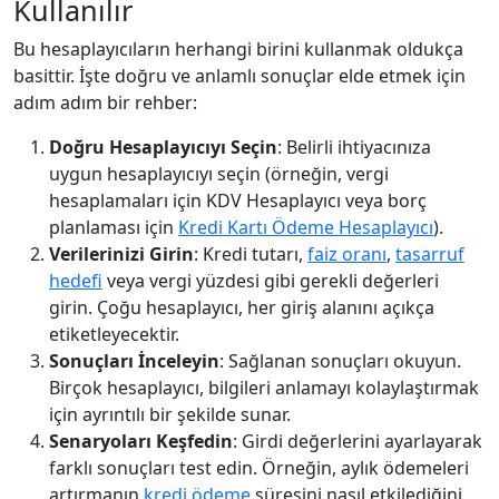
Kullanılır
Bu hesaplayıcıların herhangi birini kullanmak oldukça
basittir. İşte doğru ve anlamlı sonuçlar elde etmek için
adım adım bir rehber:
Doğru Hesaplayıcıyı Seçin
: Belirli ihtiyacınıza
uygun hesaplayıcıyı seçin (örneğin, vergi
hesaplamaları için KDV Hesaplayıcı veya borç
planlaması için
Kredi Kartı Ödeme Hesaplayıcı
).
Verilerinizi Girin
: Kredi tutarı,
faiz oranı
,
tasarruf
hedefi
veya vergi yüzdesi gibi gerekli değerleri
girin. Çoğu hesaplayıcı, her giriş alanını açıkça
etiketleyecektir.
Sonuçları İnceleyin
: Sağlanan sonuçları okuyun.
Birçok hesaplayıcı, bilgileri anlamayı kolaylaştırmak
için ayrıntılı bir şekilde sunar.
Senaryoları Keşfedin
: Girdi değerlerini ayarlayarak
farklı sonuçları test edin. Örneğin, aylık ödemeleri
artırmanın
kredi ödeme
süresini nasıl etkilediğini