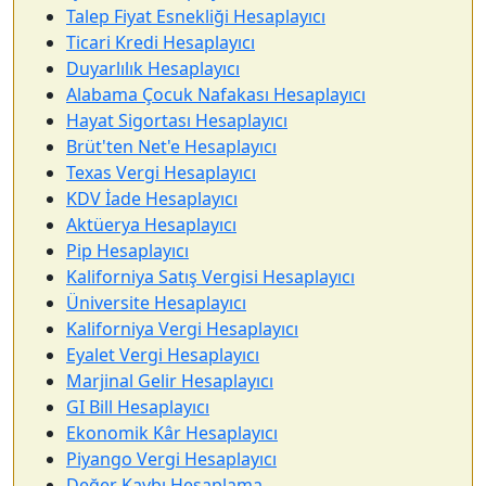
Talep Fiyat Esnekliği Hesaplayıcı
Ticari Kredi Hesaplayıcı
Duyarlılık Hesaplayıcı
Alabama Çocuk Nafakası Hesaplayıcı
Hayat Sigortası Hesaplayıcı
Brüt'ten Net'e Hesaplayıcı
Texas Vergi Hesaplayıcı
KDV İade Hesaplayıcı
Aktüerya Hesaplayıcı
Pip Hesaplayıcı
Kaliforniya Satış Vergisi Hesaplayıcı
Üniversite Hesaplayıcı
Kaliforniya Vergi Hesaplayıcı
Eyalet Vergi Hesaplayıcı
Marjinal Gelir Hesaplayıcı
GI Bill Hesaplayıcı
Ekonomik Kâr Hesaplayıcı
Piyango Vergi Hesaplayıcı
Değer Kaybı Hesaplama