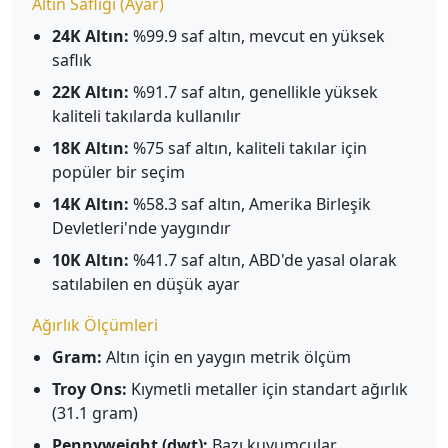
Altın Saflığı (Ayar)
24K Altın:
%99.9 saf altın, mevcut en yüksek
saflık
22K Altın:
%91.7 saf altın, genellikle yüksek
kaliteli takılarda kullanılır
18K Altın:
%75 saf altın, kaliteli takılar için
popüler bir seçim
14K Altın:
%58.3 saf altın, Amerika Birleşik
Devletleri'nde yaygındır
10K Altın:
%41.7 saf altın, ABD'de yasal olarak
satılabilen en düşük ayar
Ağırlık Ölçümleri
Gram:
Altın için en yaygın metrik ölçüm
Troy Ons:
Kıymetli metaller için standart ağırlık
(31.1 gram)
Pennyweight (dwt):
Bazı kuyumcular