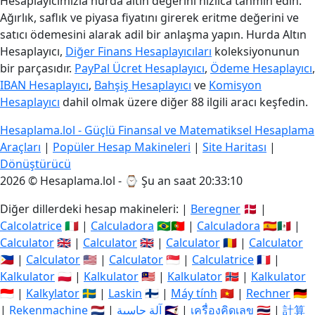
Hesaplayıcımızla hurda altın değerini hızlıca tahmin edin.
Ağırlık, saflık ve piyasa fiyatını girerek eritme değerini ve
satıcı ödemesini alarak adil bir anlaşma yapın. Hurda Altın
Hesaplayıcı,
Diğer Finans Hesaplayıcıları
koleksiyonunun
bir parçasıdır.
PayPal Ücret Hesaplayıcı
,
Ödeme Hesaplayıcı
,
IBAN Hesaplayıcı
,
Bahşiş Hesaplayıcı
ve
Komisyon
Hesaplayıcı
dahil olmak üzere diğer 88 ilgili aracı keşfedin.
Hesaplama.lol - Güçlü Finansal ve Matematiksel Hesaplama
Araçları
|
Popüler Hesap Makineleri
|
Site Haritası
|
Dönüştürücü
2026 © Hesaplama.lol - ⌚
Şu an saat 20:33:10
Diğer dillerdeki hesap makineleri: |
Beregner
🇩🇰 |
Calcolatrice
🇮🇹 |
Calculadora
🇧🇷🇵🇹 |
Calculadora
🇪🇸🇲🇽 |
Calculator
🇬🇧 |
Calculator
🇬🇧 |
Calculator
🇷🇴 |
Calculator
🇵🇭 |
Calculator
🇺🇸 |
Calculator
🇸🇬 |
Calculatrice
🇫🇷 |
Kalkulator
🇵🇱 |
Kalkulator
🇲🇾 |
Kalkulator
🇳🇴 |
Kalkulator
🇮🇩 |
Kalkylator
🇸🇪 |
Laskin
🇫🇮 |
Máy tính
🇻🇳 |
Rechner
🇩🇪
|
Rekenmachine
🇳🇱 |
آلة حاسبة
🇸🇦 |
เครื่องคิดเลข
🇹🇭 |
計算