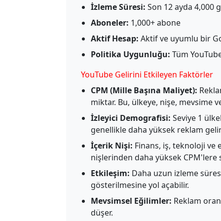
İzleme Süresi:
Son 12 ayda 4,000 g
Aboneler:
1,000+ abone
Aktif Hesap:
Aktif ve uyumlu bir 
Politika Uygunluğu:
Tüm YouTube 
YouTube Gelirini Etkileyen Faktörler
CPM (Mille Başına Maliyet):
Rekla
miktar. Bu, ülkeye, nişe, mevsime v
İzleyici Demografisi:
Seviye 1 ülkel
genellikle daha yüksek reklam geliri
İçerik Nişi:
Finans, iş, teknoloji ve
nişlerinden daha yüksek CPM'lere s
Etkileşim:
Daha uzun izleme süresi
gösterilmesine yol açabilir.
Mevsimsel Eğilimler:
Reklam oranla
düşer.