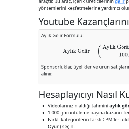
araçtır. Bu araç, içerik üreticilerinin
gelir
p
yöntemlerini keşfetmelerine yardımcı olur
Youtube Kazançların
Aylık Gelir Formülü:
Aylık Gelir
=
(
Aylık Görünt
ö
ü
Sponsorluklar, üyelikler ve ürün satışlar
alınır.
Hesaplayıcıyı Nasıl Ku
Videolarınızın aldığı tahmini
aylık g
1.000 görüntüleme başına kazancı t
Farklı kategorilerin farklı CPM'leri ol
Oyun) seçin.