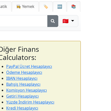
atik
👩‍🍳 Yemek
🏷️
🆕
📚
🇹🇷
Diğer Finans
Calculators:
PayPal Ücret Hesaplayıcı
Ödeme Hesaplayıcı
IBAN Hesaplayıcı
Bahşiş Hesaplayıcı
Komisyon Hesaplayıcı
Getiri Hesaplayıcı
Yüzde İndirim Hesaplayıcı
Kredi Hesaplayıcı