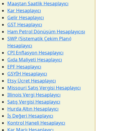
Maaştan Saatlik Hesaplayıcı
Kar Hesaplayıcı
Gelir Hesaplayıcı
GST Hesaplayıcı
Ham Petrol Dönüşüm Hesaplayıcısı
SWP (Sistematik Çekim Planı)
Hesaplayıcı
CPI Enflasyon Hesaplayıcı
Gıda Maliyeti Hesaplayıcı
EPF Hesaplayıcı
GSYİH Hesaplayıcı
Etsy Ücret Hesaplayıcı
Missouri Satış Vergisi Hesaplayıcı
Illinois Vergi Hesaplayıcı
Satış Vergisi Hesaplayıcı
Hurda Altın Hesaplayıcı
İş Değeri Hesaplayıcı
Kontrol Haneli Hesaplayıcı
Kar Marjı Hesaplayıcı