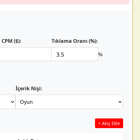
 CPM ($):
Tıklama Oranı (%):
%
İçerik Nişi:
+ Akış Ekle