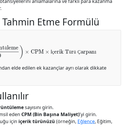
otansiyellerini anlamalarına ve farklı para kazanma
.
ı Tahmin Etme Formülü
üleme
1000
)
×
CPM
×
İçerik Türü Çarpanı
ü
İ
ç
ü
ü
Ç
ından elde edilen ek kazançlar ayrı olarak dikkate
llanılır
örüntüleme
sayısını girin.
emsil eden
CPM (Bin Başına Maliyet)
'yi girin.
duğu için
içerik türünüzü
(örneğin,
Eğlence
, Eğitim,