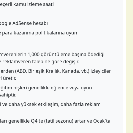
eçerli kamu izleme saati
Google AdSense hesabı
para kazanma politikalarına uyun
mverenlerin 1,000 görüntüleme başına ödediği
e reklamveren talebine göre değişir.
erden (ABD, Birleşik Krallık, Kanada, vb.) izleyiciler
 üretir.
 eğitim nişleri genellikle eğlence veya oyun
ahiptir.
 ve daha yüksek etkileşim, daha fazla reklam
rı genellikle Q4'te (tatil sezonu) artar ve Ocak'ta