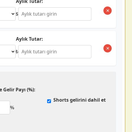
Aylık Tutar:
×
$
Aylık Tutar:
×
₺
 Gelir Payı (%):
Shorts gelirini dahil et
%