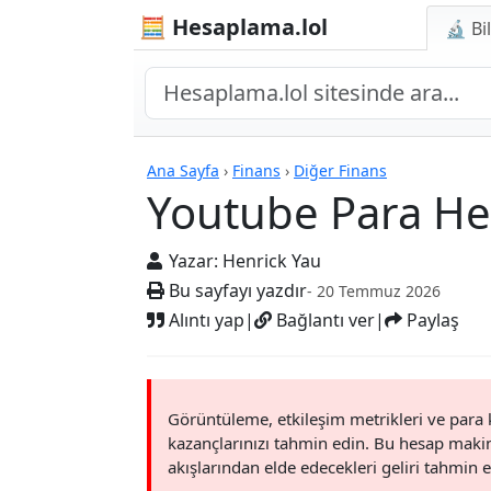
🧮 Hesaplama.lol
🔬 Bi
Youtube Para Hesapla
Ana Sayfa
›
Finans
›
Diğer Finans
Youtube Para Hes
Yazar:
Henrick Yau
Bu sayfayı yazdır
- 20 Temmuz 2026
Alıntı yap
|
Bağlantı ver
|
Paylaş
Görüntüleme, etkileşim metrikleri ve para
kazançlarınızı tahmin edin. Bu hesap makines
akışlarından elde edecekleri geliri tahmin 