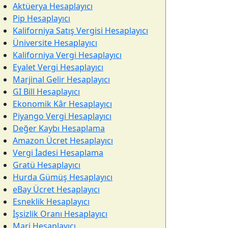
Aktüerya Hesaplayıcı
Pip Hesaplayıcı
Kaliforniya Satış Vergisi Hesaplayıcı
Üniversite Hesaplayıcı
Kaliforniya Vergi Hesaplayıcı
Eyalet Vergi Hesaplayıcı
Marjinal Gelir Hesaplayıcı
GI Bill Hesaplayıcı
Ekonomik Kâr Hesaplayıcı
Piyango Vergi Hesaplayıcı
Değer Kaybı Hesaplama
Amazon Ücret Hesaplayıcı
Vergi İadesi Hesaplama
Gratü Hesaplayıcı
Hurda Gümüş Hesaplayıcı
eBay Ücret Hesaplayıcı
Esneklik Hesaplayıcı
İşsizlik Oranı Hesaplayıcı
Marj Hesaplayıcı