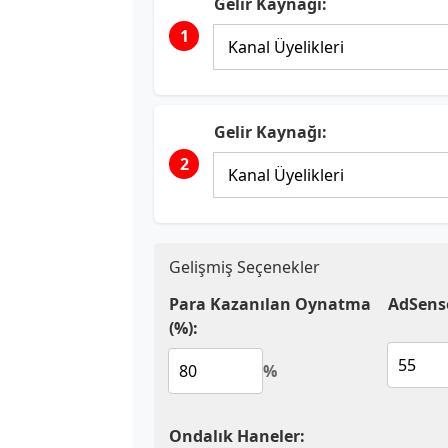
Gelir Kaynağı:
1
Gelir Kaynağı:
2
Gelişmiş Seçenekler
Para Kazanılan Oynatma
AdSense
(%):
%
Ondalık Haneler: