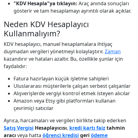
"KDV Hesapla"ya tıklayın:
Araç anında sonuçları
gösterir ve tam hesaplamayı ayrıntılı olarak açıklar.
Neden KDV Hesaplayıcı
Kullanmalıyım?
KDV hesaplayıcı, manuel hesaplamalara ihtiyaç
duymadan vergileri yönetmeyi kolaylaştırır.
Zaman
kazandırır ve hataları azaltır. Bu, özellikle şunlar için
faydalıdır:
Fatura hazırlayan küçük işletme sahipleri
Uluslararası müşterilerle çalışan serbest çalışanlar
Alışverişlerde vergiyi kontrol etmek isteyen alıcılar
Amazon veya Etsy gibi platformları kullanan
çevrimiçi satıcılar
Ayrıca, harcamaları ve vergileri birlikte takip ederken
Satış Vergisi
Hesaplayıcısı
,
kredi kartı faiz
tahmin
aracı
veya hatta
öğrenci kredisi
geri
ödeme