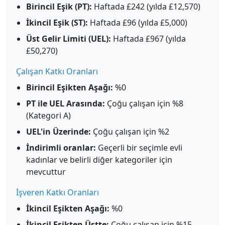
Birincil Eşik (PT):
Haftada £242 (yılda £12,570)
İkincil Eşik (ST):
Haftada £96 (yılda £5,000)
Üst Gelir Limiti (UEL):
Haftada £967 (yılda
£50,270)
Çalışan Katkı Oranları
Birincil Eşikten Aşağı:
%0
PT ile UEL Arasında:
Çoğu çalışan için %8
(Kategori A)
UEL'in Üzerinde:
Çoğu çalışan için %2
İndirimli oranlar:
Geçerli bir seçimle evli
kadınlar ve belirli diğer kategoriler için
mevcuttur
İşveren Katkı Oranları
İkincil Eşikten Aşağı:
%0
İkincil Eşikten Üstte:
Çoğu çalışan için %15