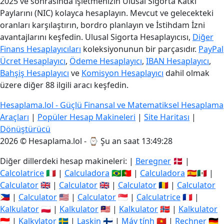
2025 ve sonrasında işletmenizin Ulusal Sigorta Katkı
Paylarını (NIC) kolayca hesaplayın. Mevcut ve gelecekteki
oranları karşılaştırın, bordro planlayın ve İstihdam İzni
avantajlarını keşfedin. Ulusal Sigorta Hesaplayıcısı,
Diğer
Finans Hesaplayıcıları
koleksiyonunun bir parçasıdır.
PayPal
Ücret Hesaplayıcı
,
Ödeme Hesaplayıcı
,
IBAN Hesaplayıcı
,
Bahşiş Hesaplayıcı
ve
Komisyon Hesaplayıcı
dahil olmak
üzere diğer 88 ilgili aracı keşfedin.
Hesaplama.lol - Güçlü Finansal ve Matematiksel Hesaplama
Araçları
|
Popüler Hesap Makineleri
|
Site Haritası
|
Dönüştürücü
2026 © Hesaplama.lol - ⌚
Şu an saat 13:49:28
Diğer dillerdeki hesap makineleri: |
Beregner
🇩🇰 |
Calcolatrice
🇮🇹 |
Calculadora
🇧🇷🇵🇹 |
Calculadora
🇪🇸🇲🇽 |
Calculator
🇬🇧 |
Calculator
🇬🇧 |
Calculator
🇷🇴 |
Calculator
🇵🇭 |
Calculator
🇺🇸 |
Calculator
🇸🇬 |
Calculatrice
🇫🇷 |
Kalkulator
🇵🇱 |
Kalkulator
🇲🇾 |
Kalkulator
🇳🇴 |
Kalkulator
🇮🇩 |
Kalkylator
🇸🇪 |
Laskin
🇫🇮 |
Máy tính
🇻🇳 |
Rechner
🇩🇪