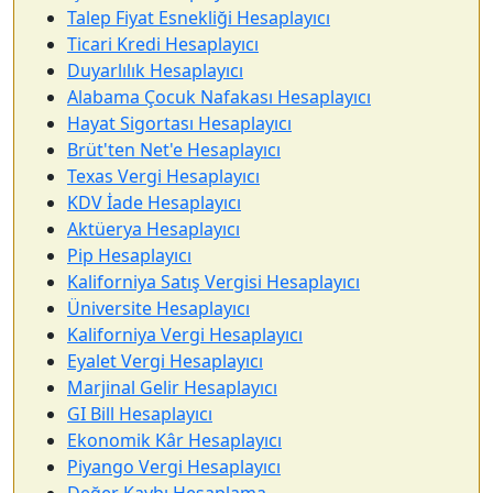
Talep Fiyat Esnekliği Hesaplayıcı
Ticari Kredi Hesaplayıcı
Duyarlılık Hesaplayıcı
Alabama Çocuk Nafakası Hesaplayıcı
Hayat Sigortası Hesaplayıcı
Brüt'ten Net'e Hesaplayıcı
Texas Vergi Hesaplayıcı
KDV İade Hesaplayıcı
Aktüerya Hesaplayıcı
Pip Hesaplayıcı
Kaliforniya Satış Vergisi Hesaplayıcı
Üniversite Hesaplayıcı
Kaliforniya Vergi Hesaplayıcı
Eyalet Vergi Hesaplayıcı
Marjinal Gelir Hesaplayıcı
GI Bill Hesaplayıcı
Ekonomik Kâr Hesaplayıcı
Piyango Vergi Hesaplayıcı
Değer Kaybı Hesaplama