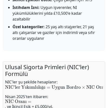
İstihdam İzni:
Uygun işverenler, NI
yükümlülüklerini yılda £10,500'e kadar
azaltabilir
Özel kategoriler:
25 yaş altı stajyerler, 21 yaş
altı çalışanlar ve gaziler için indirimli veya sıfır
oranlar uygulanır
Ulusal Sigorta Primleri (NIC'ler)
Formülü
NIC'ler şu şekilde hesaplanır:
NIC'ler Yükümlülüğü
=
Uygun Bordro
×
NIC Oran
ü
ü
ü
ü
ğ
ü
Nisan 2025'ten itibaren:
NIC Oranı
=
, ve İkincil Eşik = £5,000/yıl.