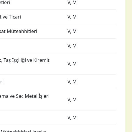
tleri
V, M
 ve Ticari
V, M
isat Müteahhitleri
V, M
V, M
k, Taş İşçiliği ve Kiremit
V, M
ri
V, M
ma ve Sac Metal İşleri
V, M
V, M