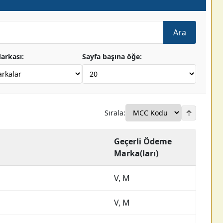
Ara
rkası:
Sayfa başına öğe:
↑
Sırala:
Geçerli Ödeme
Marka(ları)
V, M
V, M