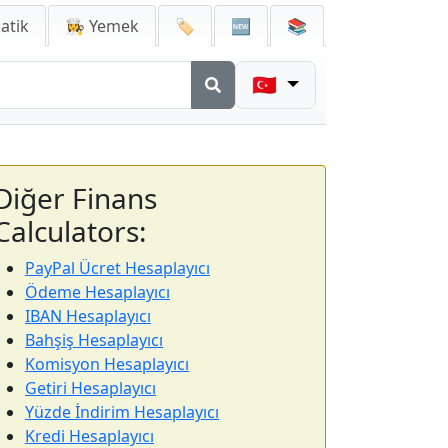
atik
👩‍🍳 Yemek
🏷️
🆕
📚
🇹🇷
Diğer Finans
Calculators:
PayPal Ücret Hesaplayıcı
Ödeme Hesaplayıcı
IBAN Hesaplayıcı
Bahşiş Hesaplayıcı
Komisyon Hesaplayıcı
Getiri Hesaplayıcı
Yüzde İndirim Hesaplayıcı
Kredi Hesaplayıcı