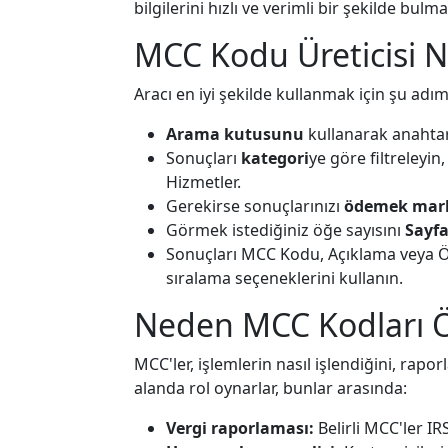
bilgilerini hızlı ve verimli bir şekilde bulm
MCC Kodu Üreticisi Na
Aracı en iyi şekilde kullanmak için şu adıml
Arama kutusunu
kullanarak anahtar 
Sonuçları
kategori
ye göre filtreleyi
Hizmetler.
Gerekirse sonuçlarınızı
ödemek mar
Görmek istediğiniz öğe sayısını
Sayfa
Sonuçları MCC Kodu, Açıklama veya 
sıralama seçeneklerini kullanın.
Neden MCC Kodları 
MCC'ler, işlemlerin nasıl işlendiğini, raporl
alanda rol oynarlar, bunlar arasında:
Vergi raporlaması:
Belirli MCC'ler IRS