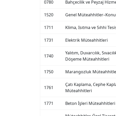
0780
Bahçecilik ve Peyzaj Hizme
1520
Genel Müteahhitler–Konut
1711
Klima, Isıtma ve Sıhhi Tes
1731
Elektrik Müteahhitleri
Yalıtım, Duvarcılık, Sıvacılı
1740
Döşeme Müteahhitleri
1750
Marangozluk Müteahhitle
Çatı Kaplama, Cephe Kapla
1761
Müteahhitleri
1771
Beton İşleri Müteahhitleri