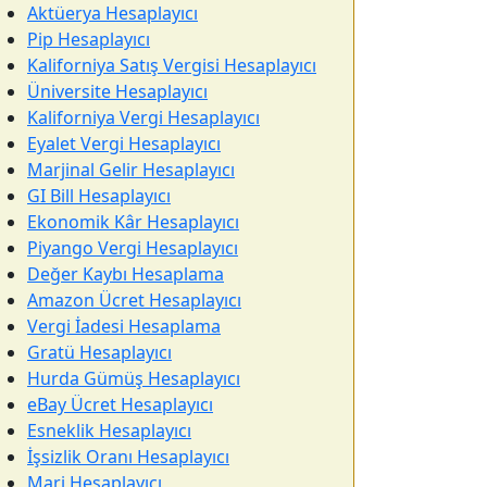
Aktüerya Hesaplayıcı
Pip Hesaplayıcı
Kaliforniya Satış Vergisi Hesaplayıcı
Üniversite Hesaplayıcı
Kaliforniya Vergi Hesaplayıcı
Eyalet Vergi Hesaplayıcı
Marjinal Gelir Hesaplayıcı
GI Bill Hesaplayıcı
Ekonomik Kâr Hesaplayıcı
Piyango Vergi Hesaplayıcı
Değer Kaybı Hesaplama
Amazon Ücret Hesaplayıcı
Vergi İadesi Hesaplama
Gratü Hesaplayıcı
Hurda Gümüş Hesaplayıcı
eBay Ücret Hesaplayıcı
Esneklik Hesaplayıcı
İşsizlik Oranı Hesaplayıcı
Marj Hesaplayıcı