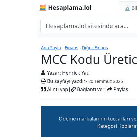
🧮 Hesaplama.lol
🔬 Bi
MCC Kodu Üretici
Ana Sayfa
›
Finans
›
Diğer Finans
MCC Kodu Üretic
Yazar:
Henrick Yau
Bu sayfayı yazdır
- 20 Temmuz 2026
Alıntı yap
|
Bağlantı ver
|
Paylaş
Ödeme markalarının tüccarları ve i
Kategori Kodlarını