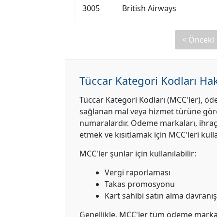
3005
British Airways
< Önceki
Tüccar Kategori Kodları Ha
Tüccar Kategori Kodları (MCC'ler), öd
sağlanan mal veya hizmet türüne göre 
numaralardır. Ödeme markaları, ihraççı
etmek ve kısıtlamak için MCC'leri kulla
MCC'ler şunlar için kullanılabilir:
Vergi raporlaması
Takas promosyonu
Kart sahibi satın alma davranı
Genellikle, MCC'ler tüm ödeme markal