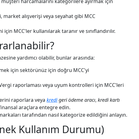
i, müşteri harcamalarını kategorilere ayırmak için
i, market alışverişi veya seyahat gibi MCC
 için MCC'ler kullanılarak taranır ve sınıflandırılır.
arlanabilir?
zesine yardımcı olabilir, bunlar arasında:
emek için sektörünüz için doğru MCC'yi
Vergi raporlaması veya uyum kontrolleri için MCC'leri
erini raporlara veya
kredi
geri ödeme aracı
,
kredi kartı
finansal araçlara entegre edin.
arkaları tarafından nasıl kategorize edildiğini anlayın.
rnek Kullanım Durumu)