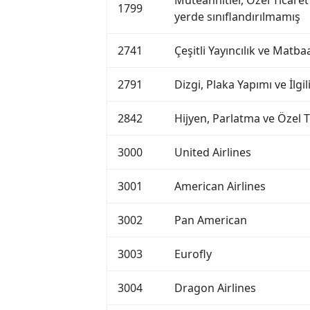
Müteahhitler, Özel Ticare
1799
yerde sınıflandırılmamış
2741
Çeşitli Yayıncılık ve Matbaa
2791
Dizgi, Plaka Yapımı ve İlgi
2842
Hijyen, Parlatma ve Özel 
3000
United Airlines
3001
American Airlines
3002
Pan American
3003
Eurofly
3004
Dragon Airlines