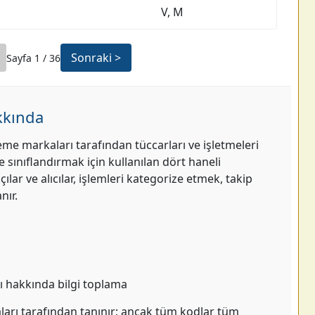
V, M
Sonraki >
Sayfa
1
/
36
kkında
eme markaları tarafından tüccarları ve işletmeleri
sınıflandırmak için kullanılan dört haneli
lar ve alıcılar, işlemleri kategorize etmek, takip
nır.
şı hakkında bilgi toplama
arı tarafından tanınır; ancak tüm kodlar tüm