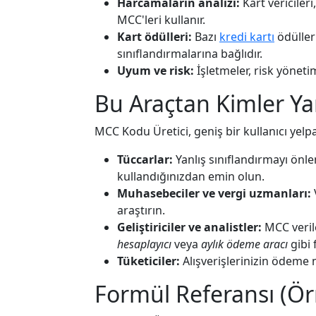
Harcamaların analizi:
Kart vericiler
MCC'leri kullanır.
Kart ödülleri:
Bazı
kredi kartı
ödüller
sınıflandırmalarına bağlıdır.
Uyum ve risk:
İşletmeler, risk yönetimi
Bu Araçtan Kimler Yar
MCC Kodu Üretici, geniş bir kullanıcı yelpa
Tüccarlar:
Yanlış sınıflandırmayı önl
kullandığınızdan emin olun.
Muhasebeciler ve vergi uzmanları:
araştırın.
Geliştiriciler ve analistler:
MCC veril
hesaplayıcı
veya
aylık ödeme aracı
gibi 
Tüketiciler:
Alışverişlerinizin ödeme m
Formül Referansı (Ö