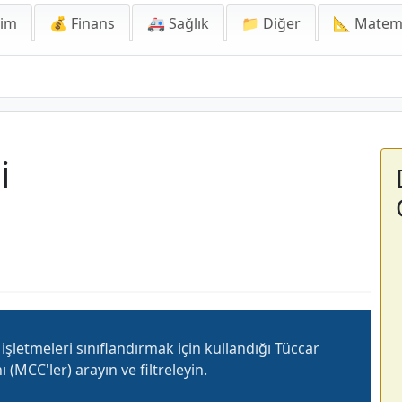
lim
💰 Finans
🚑 Sağlık
📁 Diğer
📐 Matem
i
şletmeleri sınıflandırmak için kullandığı Tüccar
 (MCC'ler) arayın ve filtreleyin.