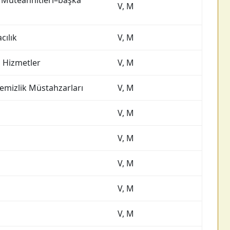
t Müteahhitleri–başka
V, M
cılık
V, M
li Hizmetler
V, M
Temizlik Müstahzarları
V, M
V, M
V, M
V, M
V, M
V, M