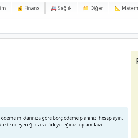
lim
💰 Finans
🚑 Sağlık
📁 Diğer
📐 Matem
lık ödeme miktarınıza göre borç ödeme planınızı hesaplayın.
ürede ödeyeceğinizi ve ödeyeceğiniz toplam faizi