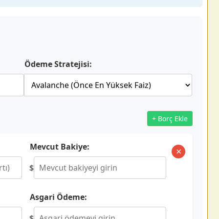
Ödeme Stratejisi:
+ Borç Ekle
Mevcut Bakiye:
×
$
Asgari Ödeme:
$