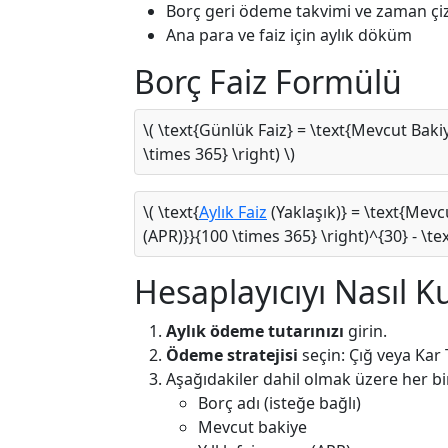
Borç geri ödeme takvimi ve zaman çiz
Ana para ve faiz için aylık döküm
Borç Faiz Formülü
\( \text{Günlük Faiz} = \text{Mevcut Bakiye
\times 365} \right) \)
\( \text{
Aylık Faiz
(Yaklaşık)} = \text{Mevcu
(APR)}}{100 \times 365} \right)^{30} - \te
Hesaplayıcıyı Nasıl Ku
Aylık ödeme tutarınızı
girin.
Ödeme stratejisi
seçin: Çığ veya Kar
Aşağıdakiler dahil olmak üzere her b
Borç adı (isteğe bağlı)
Mevcut bakiye