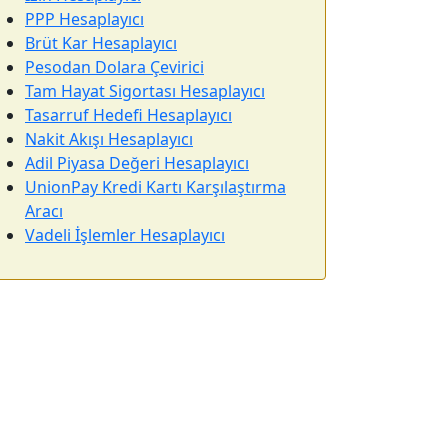
PPP Hesaplayıcı
Brüt Kar Hesaplayıcı
Pesodan Dolara Çevirici
Tam Hayat Sigortası Hesaplayıcı
Tasarruf Hedefi Hesaplayıcı
Nakit Akışı Hesaplayıcı
Adil Piyasa Değeri Hesaplayıcı
UnionPay Kredi Kartı Karşılaştırma
Aracı
Vadeli İşlemler Hesaplayıcı