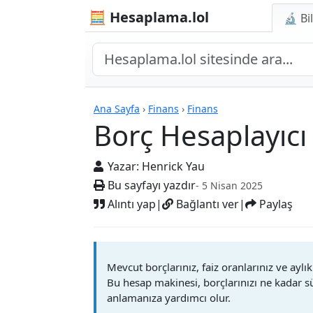
🧮 Hesaplama.lol
🔬 Bi
Hesap Makineleri
Ana Sayfa
›
Finans
›
Finans
Borç Hesaplayıcı
Yazar:
Henrick Yau
Bu sayfayı yazdır
- 5 Nisan 2025
Alıntı yap
|
Bağlantı ver
|
Paylaş
Mevcut borçlarınız, faiz oranlarınız ve ay
Bu hesap makinesi, borçlarınızı ne kadar s
anlamanıza yardımcı olur.