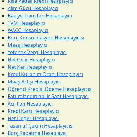
Kısa Vadeli Kredi Hesaplayıcı
Alım Gücü Hesaplayıcı
Bakiye Transferi Hesaplayıcı
TVM Hesaplayıcı
WACC Hesaplayıcı
Borç Konsolidasyon Hesaplayıcısı
Maaş Hesaplayıcı
Yetenek Vergi Hesaplayıcı
Net Gelir Hesaplayıcı
Net Kar Hesaplayıcı
Kredi Kullanım Oranı Hesaplayıcı
Maaş Artışı Hesaplayıcı
Öğrenci Kredisi Ödeme Hesaplayıcısı
Faturalandırılabilir Saat Hesaplayıcı
Acil Fon Hesaplayıcı
Kredi Kartı Hesaplayıcı
Net Değer Hesaplayıcı
Tasarruf Çekim Hesaplayıcısı
Borç Kapatma Hesaplayıcı