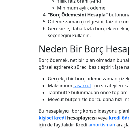
Yıllık faiz oranı (APR)
Minimum aylık ödeme
“Borç Ödemesini Hesapla”
butonuna 
Ödeme zaman çizelgesini, faiz dökümün
Gerekirse, daha fazla borç eklemek i
seçeneğini kullanın.
Neden Bir Borç Hesap
Borç ödemek, net bir plan olmadan bunaltıcı
görselleştirerek süreci basitleştirir. İşte 
Gerçekçi bir borç ödeme zaman çizel
Maksimum
tasarruf
için stratejileri ka
Taahhütte bulunmadan önce toplam fai
Mevcut bütçenizle borcu daha hızlı nas
Bu hesaplayıcı, borç konsolidasyonu planl
kişisel kredi
hesaplayıcısı
veya
kredi ö
için de faydalıdır. Kredi
amortisman
araçla