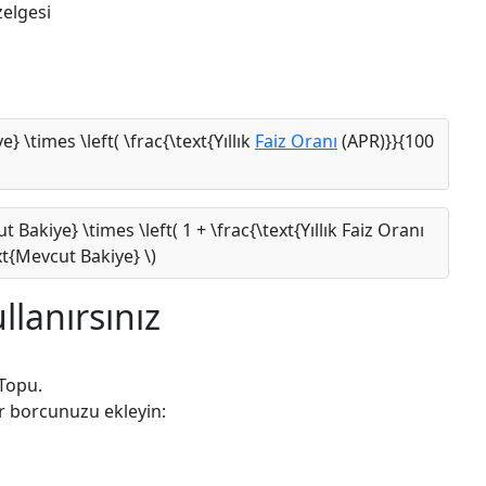
elgesi
} \times \left( \frac{\text{Yıllık
Faiz Oranı
(APR)}}{100
t Bakiye} \times \left( 1 + \frac{\text{Yıllık Faiz Oranı
xt{Mevcut Bakiye} \)
llanırsınız
 Topu.
ir borcunuzu ekleyin: