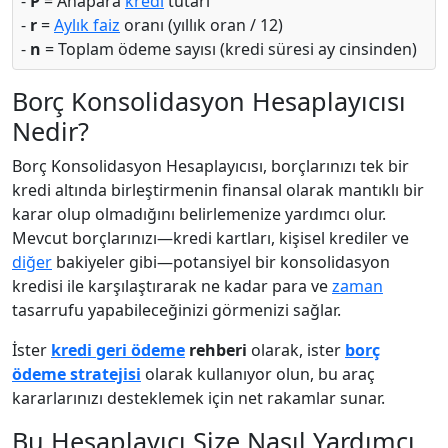
-
P
= Anapara
kredi
tutarı
-
r
=
Aylık faiz
oranı (yıllık oran / 12)
-
n
= Toplam ödeme sayısı (kredi süresi ay cinsinden)
Borç Konsolidasyon Hesaplayıcısı
Nedir?
Borç Konsolidasyon Hesaplayıcısı, borçlarınızı tek bir
kredi altında birleştirmenin finansal olarak mantıklı bir
karar olup olmadığını belirlemenize yardımcı olur.
Mevcut borçlarınızı—kredi kartları, kişisel krediler ve
diğer
bakiyeler gibi—potansiyel bir konsolidasyon
kredisi ile karşılaştırarak ne kadar para ve
zaman
tasarrufu yapabileceğinizi görmenizi sağlar.
İster
kredi geri ödeme
rehberi
olarak, ister
borç
ödeme stratejisi
olarak kullanıyor olun, bu araç
kararlarınızı desteklemek için net rakamlar sunar.
Bu Hesaplayıcı Size Nasıl Yardımcı