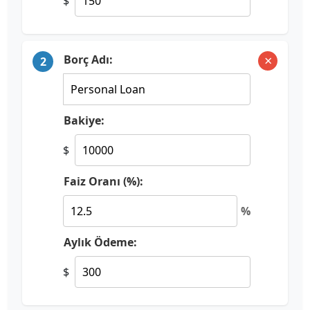
$
×
Borç Adı:
2
Bakiye:
$
Faiz Oranı (%):
%
Aylık Ödeme:
$