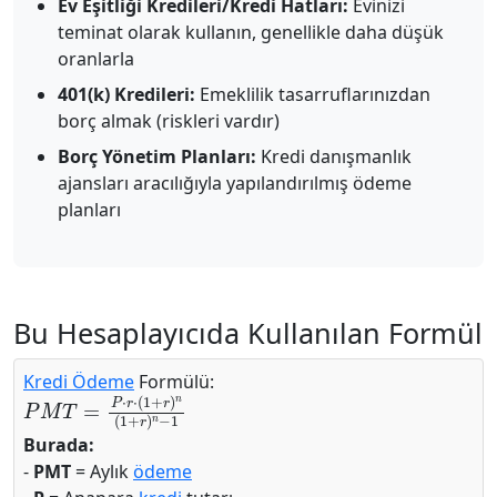
Ev Eşitliği Kredileri/Kredi Hatları:
Evinizi
teminat olarak kullanın, genellikle daha düşük
oranlarla
401(k) Kredileri:
Emeklilik tasarruflarınızdan
borç almak (riskleri vardır)
Borç Yönetim Planları:
Kredi danışmanlık
ajansları aracılığıyla yapılandırılmış ödeme
planları
Bu Hesaplayıcıda Kullanılan Formül
Kredi Ödeme
Formülü:
P
M
T
=
P
⋅
r
⋅
(
1
+
r
)
n
(
1
+
r
)
n
−
1
Burada:
-
PMT
= Aylık
ödeme