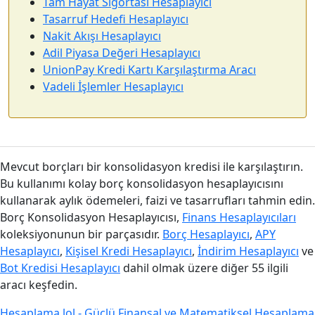
Tam Hayat Sigortası Hesaplayıcı
Tasarruf Hedefi Hesaplayıcı
Nakit Akışı Hesaplayıcı
Adil Piyasa Değeri Hesaplayıcı
UnionPay Kredi Kartı Karşılaştırma Aracı
Vadeli İşlemler Hesaplayıcı
Mevcut borçları bir konsolidasyon kredisi ile karşılaştırın.
Bu kullanımı kolay borç konsolidasyon hesaplayıcısını
kullanarak aylık ödemeleri, faizi ve tasarrufları tahmin edin.
Borç Konsolidasyon Hesaplayıcısı,
Finans Hesaplayıcıları
koleksiyonunun bir parçasıdır.
Borç Hesaplayıcı
,
APY
Hesaplayıcı
,
Kişisel Kredi Hesaplayıcı
,
İndirim Hesaplayıcı
ve
Bot Kredisi Hesaplayıcı
dahil olmak üzere diğer 55 ilgili
aracı keşfedin.
Hesaplama.lol - Güçlü Finansal ve Matematiksel Hesaplama