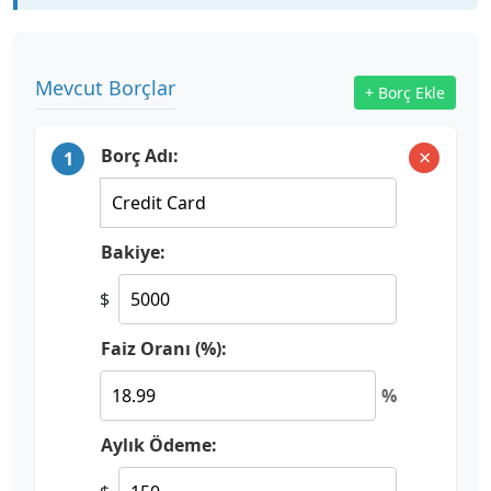
Mevcut Borçlar
+ Borç Ekle
×
Borç Adı:
1
Bakiye:
$
Faiz Oranı (%):
%
Aylık Ödeme: