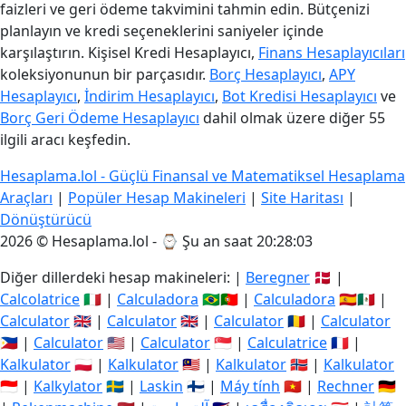
faizleri ve geri ödeme takvimini tahmin edin. Bütçenizi
planlayın ve kredi seçeneklerini saniyeler içinde
karşılaştırın. Kişisel Kredi Hesaplayıcı,
Finans Hesaplayıcıları
koleksiyonunun bir parçasıdır.
Borç Hesaplayıcı
,
APY
Hesaplayıcı
,
İndirim Hesaplayıcı
,
Bot Kredisi Hesaplayıcı
ve
Borç Geri Ödeme Hesaplayıcı
dahil olmak üzere diğer 55
ilgili aracı keşfedin.
Hesaplama.lol - Güçlü Finansal ve Matematiksel Hesaplama
Araçları
|
Popüler Hesap Makineleri
|
Site Haritası
|
Dönüştürücü
2026 © Hesaplama.lol - ⌚
Şu an saat 20:28:04
Diğer dillerdeki hesap makineleri: |
Beregner
🇩🇰 |
Calcolatrice
🇮🇹 |
Calculadora
🇧🇷🇵🇹 |
Calculadora
🇪🇸🇲🇽 |
Calculator
🇬🇧 |
Calculator
🇬🇧 |
Calculator
🇷🇴 |
Calculator
🇵🇭 |
Calculator
🇺🇸 |
Calculator
🇸🇬 |
Calculatrice
🇫🇷 |
Kalkulator
🇵🇱 |
Kalkulator
🇲🇾 |
Kalkulator
🇳🇴 |
Kalkulator
🇮🇩 |
Kalkylator
🇸🇪 |
Laskin
🇫🇮 |
Máy tính
🇻🇳 |
Rechner
🇩🇪