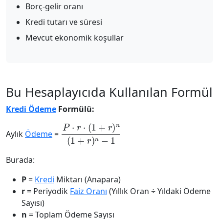
Borç-gelir oranı
Kredi tutarı ve süresi
Mevcut ekonomik koşullar
Bu Hesaplayıcıda Kullanılan Formül
Kredi Ödeme
Formülü:
P
⋅
r
⋅
(
1
+
r
)
n
(
1
+
r
)
n
−
1
Aylık
Ödeme
=
Burada:
P
=
Kredi
Miktarı (Anapara)
r
= Periyodik
Faiz Oranı
(Yıllık Oran ÷ Yıldaki Ödeme
Sayısı)
n
= Toplam Ödeme Sayısı