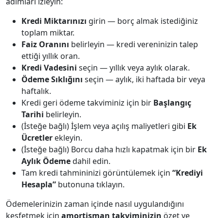
adımları izleyin:
Kredi Miktarınızı
girin — borç almak istediğiniz
toplam miktar.
Faiz Oranını
belirleyin — kredi vereninizin talep
ettiği yıllık oran.
Kredi Vadesini
seçin — yıllık veya aylık olarak.
Ödeme Sıklığını
seçin — aylık, iki haftada bir veya
haftalık.
Kredi geri ödeme takviminiz için bir
Başlangıç
Tarihi
belirleyin.
(İsteğe bağlı) İşlem veya açılış maliyetleri gibi
Ek
Ücretler
ekleyin.
(İsteğe bağlı) Borcu daha hızlı kapatmak için bir
Ek
Aylık Ödeme
dahil edin.
Tam kredi tahmininizi görüntülemek için
“Krediyi
Hesapla”
butonuna tıklayın.
Ödemelerinizin zaman içinde nasıl uygulandığını
keşfetmek için
amortisman takviminizin
özet ve