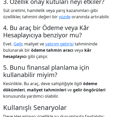
3. Özellik onay kutuları neyi etkiler?
Süt üretimi, hamilelik veya yarış kazanımları gibi
özellikler, tahmini değeri bir
yüzde
oranında artırabilir.
4. Bu araç bir Ödeme veya Kâr
Hesaplayıcıya benziyor mu?
Evet.
Gelir
, maliyet ve
yatırım getirisi
tahmininde
bulunarak bir
ödeme tahmin aracı
veya
kâr
hesaplayıcı
gibi çalışır.
5. Bunu finansal planlama için
kullanabilir miyim?
Kesinlikle. Bu araç, deve sahipliğiyle ilgili
ödeme
dökümleri
,
maliyet tahminleri
ve
gelir öngörüleri
konusunda yardımcı olabilir.
Kullanışlı Senaryolar
Deve Hesaplayıcı özellikle şu durumlarda faydalıdır: