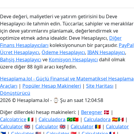
Deve değeri, maliyetleri ve yatırım getirisini bu Deve
Hesaplayıcı ile tahmin edin. Tüccarlar, sahipler ve meraklılar
için deve yatırımlarını planlamak, değerlendirmek ve
optimize etmek adına idealdir. Deve Hesaplayıcı,
Diğer
Finans Hesaplayıcıları
koleksiyonunun bir parçasıdır.
PayPal
Ücret Hesaplayıcı
,
Ödeme Hesaplayıcı
,
IBAN Hesaplayıcı
,
Bahşiş Hesaplayıcı
ve
Komisyon Hesaplayıcı
dahil olmak
üzere diğer 88 ilgili aracı keşfedin.
Hesaplama.lol - Güçlü Finansal ve Matematiksel Hesaplama
Araçları
|
Popüler Hesap Makineleri
|
Site Haritası
|
Dönüştürücü
2026 © Hesaplama.lol - ⌚
Şu an saat 12:04:58
Diğer dillerdeki hesap makineleri: |
Beregner
🇩🇰 |
Calcolatrice
🇮🇹 |
Calculadora
🇧🇷🇵🇹 |
Calculadora
🇪🇸🇲🇽 |
Calculator
🇬🇧 |
Calculator
🇬🇧 |
Calculator
🇷🇴 |
Calculator
🇵🇭 |
Calculator
🇺🇸 |
Calculator
🇸🇬 |
Calculatrice
🇫🇷 |