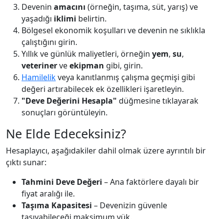
Devenin
amacını
(örneğin, taşıma, süt, yarış) ve
yaşadığı
iklimi
belirtin.
Bölgesel ekonomik koşulları ve devenin ne sıklıkla
çalıştığını girin.
Yıllık ve günlük maliyetleri, örneğin
yem
,
su
,
veteriner
ve
ekipman
gibi, girin.
Hamilelik
veya kanıtlanmış çalışma geçmişi gibi
değeri artırabilecek ek özellikleri işaretleyin.
"Deve Değerini Hesapla"
düğmesine tıklayarak
sonuçları görüntüleyin.
Ne Elde Edeceksiniz?
Hesaplayıcı, aşağıdakiler dahil olmak üzere ayrıntılı bir
çıktı sunar:
Tahmini Deve Değeri
– Ana faktörlere dayalı bir
fiyat aralığı ile.
Taşıma Kapasitesi
– Devenizin güvenle
taşıyabileceği maksimum yük.