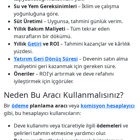
Su ve Yem Gereksinimleri
– İklim ve çalışma
yoğunluğuna göre.
Süt Üretimi
– Uygunsa, tahmini günlük verim.
Yıllık Bakım Maliyeti
– Tüm tekrar eden
masrafların bir dökümü.
Yıllık
Getiri
ve ROI
– Tahmini kazançlar ve kârlılık
yüzdesi.
Yatırım Geri Dönüş Süresi
– Devenin satın alma
maliyetini geri kazanmak için gereken süre.
Öneriler
– ROI'yi artırmak ve deve refahını
iyileştirmek için içgörüler.
Neden Bu Aracı Kullanmalısınız?
Bir
ödeme
planlama aracı
veya
komisyon hesaplayıcı
gibi, bu hesaplayıcı kullanıcıların:
Deve kullanımı veya ticaretiyle ilgili
ödemeleri
ve
gelirleri tahmin etmesine yardımcı olur.