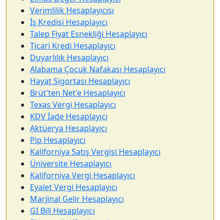
Verimlilik Hesaplayıcısı
İş Kredisi Hesaplayıcı
Talep Fiyat Esnekliği Hesaplayıcı
Ticari Kredi Hesaplayıcı
Duyarlılık Hesaplayıcı
Alabama Çocuk Nafakası Hesaplayıcı
Hayat Sigortası Hesaplayıcı
Brüt'ten Net'e Hesaplayıcı
Texas Vergi Hesaplayıcı
KDV İade Hesaplayıcı
Aktüerya Hesaplayıcı
Pip Hesaplayıcı
Kaliforniya Satış Vergisi Hesaplayıcı
Üniversite Hesaplayıcı
Kaliforniya Vergi Hesaplayıcı
Eyalet Vergi Hesaplayıcı
Marjinal Gelir Hesaplayıcı
GI Bill Hesaplayıcı