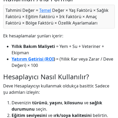
Tahmini Değer =
Temel
Değer × Yaş Faktörü × Sağlık
Faktörü × Eğitim Faktörü × Irk Faktörü × Amaç
Faktörü × Bölge Faktörü × Özellik Ayarlamaları
Ek hesaplamalar şunları içerir:
Yıllık Bakım Maliyeti
= Yem + Su + Veteriner +
Ekipman
Yatırım Getirisi (ROI
)
= (Yıllık Kar veya Zarar / Deve
Değeri) × 100
Hesaplayıcı Nasıl Kullanılır?
Deve Hesaplayıcıyı kullanmak oldukça basittir. Sadece
şu adımları izleyin:
Devenizin
türünü
,
yaşını
,
kilosunu
ve
sağlık
durumunu
seçin.
Eğitim seviyesini
ve
ırk/soya kalitesini
belirtin.