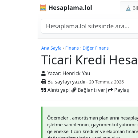
🧮 Hesaplama.lol
🔬 Bi
Hesap Makineleri
Ana Sayfa
›
Finans
›
Diğer Finans
Ticari Kredi Hesa
Yazar:
Henrick Yau
Bu sayfayı yazdır
- 20 Temmuz 2026
Alıntı yap
|
Bağlantı ver
|
Paylaş
Ödemeleri, amortisman planlarını hesaplayın
işletme sahiplerinin, gayrimenkul yatırımcı
geleneksel ticari krediler ve ekipman fina