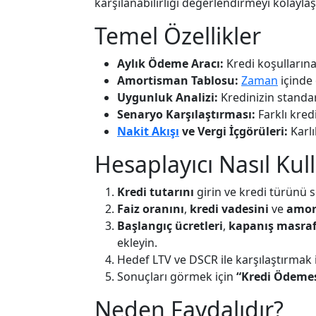
karşılanabilirliği değerlendirmeyi kolaylaşt
Temel Özellikler
Aylık Ödeme Aracı:
Kredi koşullarına
Amortisman Tablosu:
Zaman
içinde
Uygunluk Analizi:
Kredinizin standa
Senaryo Karşılaştırması:
Farklı kred
Nakit Akışı
ve Vergi İçgörüleri:
Karlı
Hesaplayıcı Nasıl Kull
Kredi tutarını
girin ve kredi türünü 
Faiz oranını
,
kredi vadesini
ve
amor
Başlangıç ücretleri
,
kapanış masraf
ekleyin.
Hedef LTV ve DSCR ile karşılaştırmak 
Sonuçları görmek için
“Kredi Ödemes
Neden Faydalıdır?