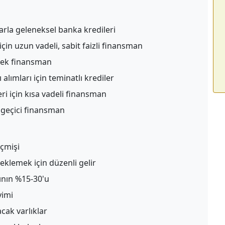
rla geleneksel banka kredileri
in uzun vadeli, sabit faizli finansman
snek finansman
alımları için teminatlı krediler
ri için kısa vadeli finansman
 geçici finansman
eçmişi
klemek için düzenli gelir
tının %15-30'u
yimi
cak varlıklar