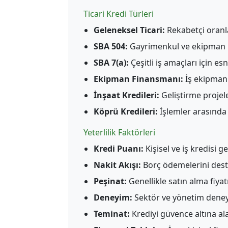
Ticari Kredi Türleri
Geleneksel Ticari:
Rekabetçi oranla
SBA 504:
Gayrimenkul ve ekipman iç
SBA 7(a):
Çeşitli iş amaçları için e
Ekipman Finansmanı:
İş ekipmanı 
İnşaat Kredileri:
Geliştirme projele
Köprü Kredileri:
İşlemler arasında
Yeterlilik Faktörleri
Kredi Puanı:
Kişisel ve iş kredisi g
Nakit Akışı:
Borç ödemelerini deste
Peşinat:
Genellikle satın alma fiya
Deneyim:
Sektör ve yönetim dene
Teminat:
Krediyi güvence altına ala