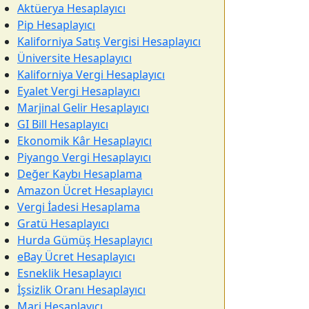
Aktüerya Hesaplayıcı
Pip Hesaplayıcı
Kaliforniya Satış Vergisi Hesaplayıcı
Üniversite Hesaplayıcı
Kaliforniya Vergi Hesaplayıcı
Eyalet Vergi Hesaplayıcı
Marjinal Gelir Hesaplayıcı
GI Bill Hesaplayıcı
Ekonomik Kâr Hesaplayıcı
Piyango Vergi Hesaplayıcı
Değer Kaybı Hesaplama
Amazon Ücret Hesaplayıcı
Vergi İadesi Hesaplama
Gratü Hesaplayıcı
Hurda Gümüş Hesaplayıcı
eBay Ücret Hesaplayıcı
Esneklik Hesaplayıcı
İşsizlik Oranı Hesaplayıcı
Marj Hesaplayıcı