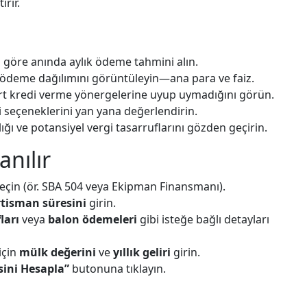
ırır.
 göre anında aylık ödeme tahmini alın.
 ödeme dağılımını görüntüleyin—ana para ve faiz.
rt kredi verme yönergelerine uyup uymadığını görün.
i seçeneklerini yan yana değerlendirin.
lığı ve potansiyel vergi tasarruflarını gözden geçirin.
anılır
seçin (ör. SBA 504 veya Ekipman Finansmanı).
tisman süresini
girin.
ları
veya
balon ödemeleri
gibi isteğe bağlı detayları
için
mülk değerini
ve
yıllık geliri
girin.
ini Hesapla”
butonuna tıklayın.