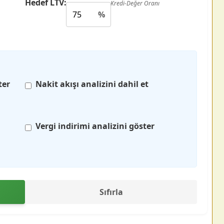
Hedef LTV:
Kredi-Değer Oranı
%
ter
Nakit akışı analizini dahil et
Vergi indirimi analizini göster
Sıfırla