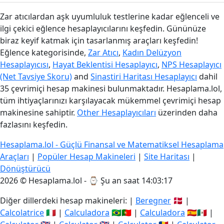
Zar atıcılardan aşk uyumluluk testlerine kadar eğlenceli ve
ilgi çekici eğlence hesaplayıcılarını keşfedin. Gününüze
biraz keyif katmak için tasarlanmış araçları keşfedin!
Eğlence kategorisinde,
Zar Atıcı
,
Kadın Delüzyon
Hesaplayıcısı
,
Hayat Beklentisi Hesaplayıcı
,
NPS Hesaplayıcı
(Net Tavsiye Skoru)
and
Sinastiri Haritası Hesaplayıcı
dahil
35 çevrimiçi hesap makinesi bulunmaktadır. Hesaplama.lol,
tüm ihtiyaçlarınızı karşılayacak mükemmel çevrimiçi hesap
makinesine sahiptir.
Other Hesaplayıcıları
üzerinden daha
fazlasını keşfedin.
Hesaplama.lol - Güçlü Finansal ve Matematiksel Hesaplama
Araçları
|
Popüler Hesap Makineleri
|
Site Haritası
|
Dönüştürücü
2026 © Hesaplama.lol - ⌚
Şu an saat 14:03:17
Diğer dillerdeki hesap makineleri: |
Beregner
🇩🇰 |
Calcolatrice
🇮🇹 |
Calculadora
🇧🇷🇵🇹 |
Calculadora
🇪🇸🇲🇽 |