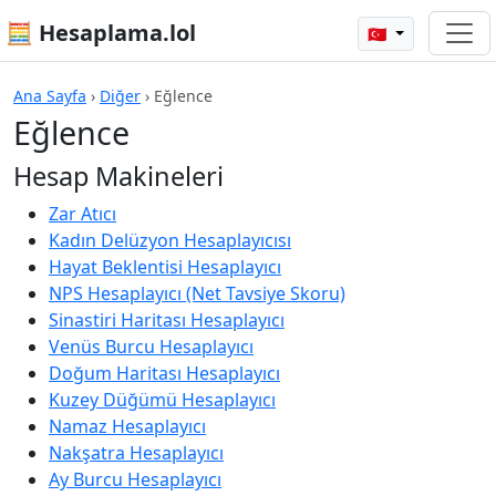
🧮 Hesaplama.lol
🇹🇷
Ana Sayfa
›
Diğer
›
Eğlence
Eğlence
Hesap Makineleri
Zar Atıcı
Kadın Delüzyon Hesaplayıcısı
Hayat Beklentisi Hesaplayıcı
NPS Hesaplayıcı (Net Tavsiye Skoru)
Sinastiri Haritası Hesaplayıcı
Venüs Burcu Hesaplayıcı
Doğum Haritası Hesaplayıcı
Kuzey Düğümü Hesaplayıcı
Namaz Hesaplayıcı
Nakşatra Hesaplayıcı
Ay Burcu Hesaplayıcı