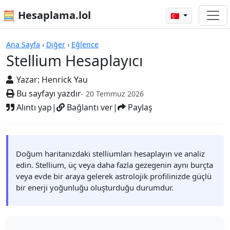
🧮 Hesaplama.lol
🇹🇷
Hesap Makineleri
Ana Sayfa
›
Diğer
›
Eğlence
Stellium Hesaplayıcı
Yazar:
Henrick Yau
Bu sayfayı yazdır
- 20 Temmuz 2026
Alıntı yap
|
Bağlantı ver
|
Paylaş
Doğum haritanızdaki stelliumları hesaplayın ve analiz
edin. Stellium, üç veya daha fazla gezegenin aynı burçta
veya evde bir araya gelerek astrolojik profilinizde güçlü
bir enerji yoğunluğu oluşturduğu durumdur.