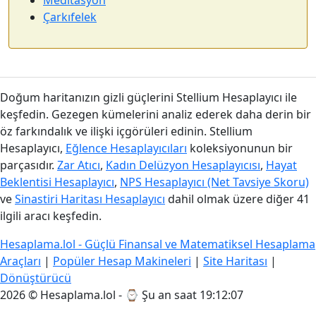
Meditasyon
Çarkıfelek
Doğum haritanızın gizli güçlerini Stellium Hesaplayıcı ile
keşfedin. Gezegen kümelerini analiz ederek daha derin bir
öz farkındalık ve ilişki içgörüleri edinin. Stellium
Hesaplayıcı,
Eğlence Hesaplayıcıları
koleksiyonunun bir
parçasıdır.
Zar Atıcı
,
Kadın Delüzyon Hesaplayıcısı
,
Hayat
Beklentisi Hesaplayıcı
,
NPS Hesaplayıcı (Net Tavsiye Skoru)
ve
Sinastiri Haritası Hesaplayıcı
dahil olmak üzere diğer 41
ilgili aracı keşfedin.
Hesaplama.lol - Güçlü Finansal ve Matematiksel Hesaplama
Araçları
|
Popüler Hesap Makineleri
|
Site Haritası
|
Dönüştürücü
2026 © Hesaplama.lol - ⌚
Şu an saat 19:12:08