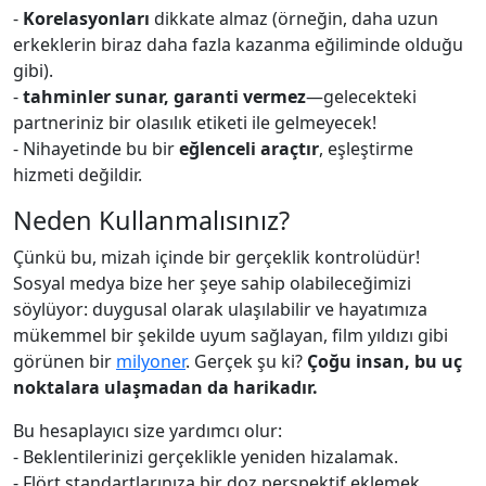
-
Korelasyonları
dikkate almaz (örneğin, daha uzun
erkeklerin biraz daha fazla kazanma eğiliminde olduğu
gibi).
-
tahminler sunar, garanti vermez
—gelecekteki
partneriniz bir olasılık etiketi ile gelmeyecek!
- Nihayetinde bu bir
eğlenceli araçtır
, eşleştirme
hizmeti değildir.
Neden Kullanmalısınız?
Çünkü bu, mizah içinde bir gerçeklik kontrolüdür!
Sosyal medya bize her şeye sahip olabileceğimizi
söylüyor: duygusal olarak ulaşılabilir ve hayatımıza
mükemmel bir şekilde uyum sağlayan, film yıldızı gibi
görünen bir
milyoner
. Gerçek şu ki?
Çoğu insan, bu uç
noktalara ulaşmadan da harikadır.
Bu hesaplayıcı size yardımcı olur:
- Beklentilerinizi gerçeklikle yeniden hizalamak.
- Flört standartlarınıza bir doz perspektif eklemek.