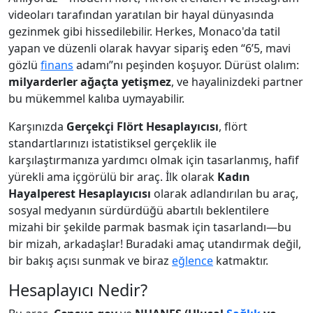
videoları tarafından yaratılan bir hayal dünyasında
gezinmek gibi hissedilebilir. Herkes, Monaco'da tatil
yapan ve düzenli olarak havyar sipariş eden “6’5, mavi
gözlü
finans
adamı”nı peşinden koşuyor. Dürüst olalım:
milyarderler ağaçta yetişmez
, ve hayalinizdeki partner
bu mükemmel kalıba uymayabilir.
Karşınızda
Gerçekçi Flört Hesaplayıcısı
, flört
standartlarınızı istatistiksel gerçeklik ile
karşılaştırmanıza yardımcı olmak için tasarlanmış, hafif
yürekli ama içgörülü bir araç. İlk olarak
Kadın
Hayalperest Hesaplayıcısı
olarak adlandırılan bu araç,
sosyal medyanın sürdürdüğü abartılı beklentilere
mizahi bir şekilde parmak basmak için tasarlandı—bu
bir mizah, arkadaşlar! Buradaki amaç utandırmak değil,
bir bakış açısı sunmak ve biraz
eğlence
katmaktır.
Hesaplayıcı Nedir?