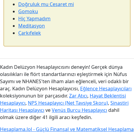
Doğruluk mu Cesaret mi
Gomoku
Hiç Yapmadım
Meditasyon
Çarkıfelek
Kadın Delüzyon Hesaplayıcısını deneyin! Gerçek dünya
olasılıkları ile flört standartlarınızı eşleştirmek için Nüfus
Sayımı ve NHANES'ten ilham alan eğlenceli, veri odaklı bir
araç. Kadın Delüzyon Hesaplayıcısı,
Eğlence Hesaplayıcıları
koleksiyonunun bir parçasıdır.
Zar Atıcı
,
Hayat Beklentisi
Hesaplayıcı
,
NPS Hesaplayıcı (Net Tavsiye Skoru)
,
Sinastiri
Haritası Hesaplayıcı
ve
Venüs Burcu Hesaplayıcı
dahil
olmak üzere diğer 41 ilgili aracı keşfedin.
Hesaplama.lol - Güçlü Finansal ve Matematiksel Hesaplama