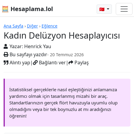
🧮 Hesaplama.lol
🇹🇷
Hesap Makineleri
Ana Sayfa
›
Diğer
›
Eğlence
Kadın Delüzyon Hesaplayıcısı
Yazar:
Henrick Yau
Bu sayfayı yazdır
- 20 Temmuz 2026
Alıntı yap
|
Bağlantı ver
|
Paylaş
İstatistiksel gerçeklerle nasıl eşleştiğinizi anlamanıza
yardımcı olmak için tasarlanmış mizahi bir araç.
Standartlarınızın gerçek flört havuzuyla uyumlu olup
olmadığını veya bir tek boynuzlu at mı aradığınızı
öğrenin!