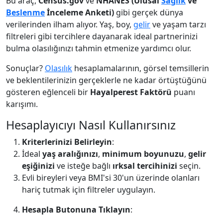
Bu araç,
Census.gov
ve
NHANES (Ulusal
Sağlık
ve
Beslenme
İnceleme Anketi)
gibi gerçek dünya
verilerinden ilham alıyor. Yaş, boy,
gelir
ve yaşam tarzı
filtreleri gibi tercihlere dayanarak ideal partnerinizi
bulma olasılığınızı tahmin etmenize yardımcı olur.
Sonuçlar?
Olasılık
hesaplamalarının, görsel temsillerin
ve beklentilerinizin gerçeklerle ne kadar örtüştüğünü
gösteren eğlenceli bir
Hayalperest Faktörü
puanı
karışımı.
Hesaplayıcıyı Nasıl Kullanırsınız
Kriterlerinizi Belirleyin
:
İdeal
yaş aralığınızı
,
minimum boyunuzu
,
gelir
eşiğinizi
ve isteğe bağlı
ırksal tercihinizi
seçin.
Evli bireyleri veya BMI'si 30'un üzerinde olanları
hariç tutmak için filtreler uygulayın.
Hesapla Butonuna Tıklayın
: