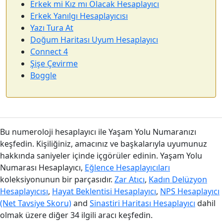
Erkek mi Kız mı Olacak Hesaplayıcı
Erkek Yanılgı Hesaplayıcısı
Yazı Tura At
Doğum Haritası Uyum Hesaplayıcı
Connect 4
Şişe Çevirme
Boggle
Bu numeroloji hesaplayıcı ile Yaşam Yolu Numaranızı
keşfedin. Kişiliğiniz, amacınız ve başkalarıyla uyumunuz
hakkında saniyeler içinde içgörüler edinin. Yaşam Yolu
Numarası Hesaplayıcı,
Eğlence Hesaplayıcıları
koleksiyonunun bir parçasıdır.
Zar Atıcı
,
Kadın Delüzyon
Hesaplayıcısı
,
Hayat Beklentisi Hesaplayıcı
,
NPS Hesaplayıcı
(Net Tavsiye Skoru)
and
Sinastiri Haritası Hesaplayıcı
dahil
olmak üzere diğer 34 ilgili aracı keşfedin.