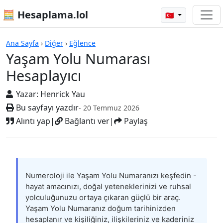
🧮 Hesaplama.lol
🇹🇷
Yaşam Yolu Numarası Hesaplayıcı
Ana Sayfa
›
Diğer
›
Eğlence
Yaşam Yolu Numarası
Hesaplayıcı
Yazar:
Henrick Yau
Bu sayfayı yazdır
- 20 Temmuz 2026
Alıntı yap
|
Bağlantı ver
|
Paylaş
Numeroloji ile Yaşam Yolu Numaranızı keşfedin -
hayat amacınızı, doğal yeteneklerinizi ve ruhsal
yolculuğunuzu ortaya çıkaran güçlü bir araç.
Yaşam Yolu Numaranız doğum tarihinizden
hesaplanır ve kişiliğiniz, ilişkileriniz ve kaderiniz