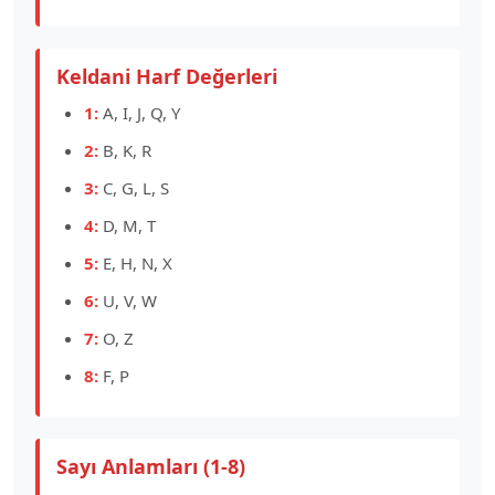
Keldani Harf Değerleri
1:
A, I, J, Q, Y
2:
B, K, R
3:
C, G, L, S
4:
D, M, T
5:
E, H, N, X
6:
U, V, W
7:
O, Z
8:
F, P
Sayı Anlamları (1-8)