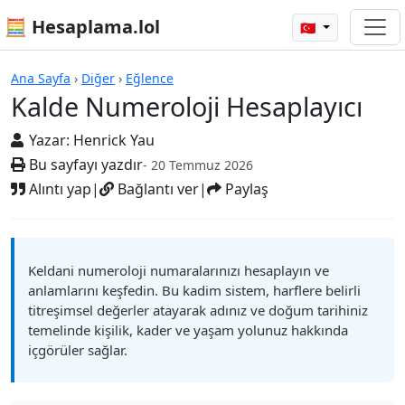
🧮 Hesaplama.lol
🇹🇷
Hesap Makineleri
Ana Sayfa
›
Diğer
›
Eğlence
Kalde Numeroloji Hesaplayıcı
Yazar:
Henrick Yau
Bu sayfayı yazdır
- 20 Temmuz 2026
Alıntı yap
|
Bağlantı ver
|
Paylaş
Keldani numeroloji numaralarınızı hesaplayın ve
anlamlarını keşfedin. Bu kadim sistem, harflere belirli
titreşimsel değerler atayarak adınız ve doğum tarihiniz
temelinde kişilik, kader ve yaşam yolunuz hakkında
içgörüler sağlar.