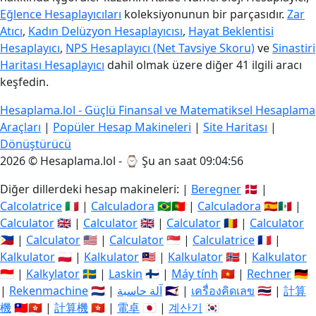
Eğlence Hesaplayıcıları
koleksiyonunun bir parçasıdır.
Zar
Atıcı
,
Kadın Delüzyon Hesaplayıcısı
,
Hayat Beklentisi
Hesaplayıcı
,
NPS Hesaplayıcı (Net Tavsiye Skoru)
ve
Sinastiri
Haritası Hesaplayıcı
dahil olmak üzere diğer 41 ilgili aracı
keşfedin.
Hesaplama.lol - Güçlü Finansal ve Matematiksel Hesaplama
Araçları
|
Popüler Hesap Makineleri
|
Site Haritası
|
Dönüştürücü
2026 © Hesaplama.lol - ⌚
Şu an saat 09:04:56
Diğer dillerdeki hesap makineleri: |
Beregner
🇩🇰 |
Calcolatrice
🇮🇹 |
Calculadora
🇧🇷🇵🇹 |
Calculadora
🇪🇸🇲🇽 |
Calculator
🇬🇧 |
Calculator
🇬🇧 |
Calculator
🇷🇴 |
Calculator
🇵🇭 |
Calculator
🇺🇸 |
Calculator
🇸🇬 |
Calculatrice
🇫🇷 |
Kalkulator
🇵🇱 |
Kalkulator
🇲🇾 |
Kalkulator
🇳🇴 |
Kalkulator
🇮🇩 |
Kalkylator
🇸🇪 |
Laskin
🇫🇮 |
Máy tính
🇻🇳 |
Rechner
🇩🇪
|
Rekenmachine
🇳🇱 |
آلة حاسبة
🇸🇦 |
เครื่องคิดเลข
🇹🇭 |
計算
機
🇹🇼🇭🇰 |
計算機
🇭🇰 |
電卓
🇯🇵 |
계산기
🇰🇷