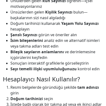
Ünlülerden gelen
Ruh Sayınızı
öğrenin—içsel
motivasyonlarınız
Ünsüzlerden gelen
Kişilik Sayınızı
bulun—
başkalarının sizi nasıl algıladığı
Doğum tarihinizi kullanarak
Yaşam Yolu Sayınızı
hesaplayın
Şanslı Sayınızı
görün ve öneriler alın
İsim bileşenlerini
analiz edin ve alternatif isimleri
veya takma adları test edin
Bileşik sayıların anlamlarını
ve derinlemesine
içgörülerini keşfedin
Sonuçları interaktif grafiklerle görselleştirin
Sayı temelli ilişki uyumluluğunuzu
kontrol edin
Hesaplayıcı Nasıl Kullanılır?
Resmi belgelerde göründüğü şekilde
tam adınızı
girin
Doğum tarihinizi
seçin
İsteğe bağlı olarak bir takma ad veya ek ikinci adlar