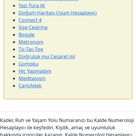
Yazı Tura At
Doğum Haritası Uyum Hesaplayıcı
Connect 4
Şişe Çevirme
Boggle
Metronom
Tic-Tac-Toe
Doğruluk mu Cesaret mi
Gomoku
Hiç Yapmadım
Meditasyon
Çarkıfelek
Kader, Ruh ve Yaşam Yolu Numaranızı bu Kalde Numeroloji
Hesaplayıcı ile keşfedin. Kişilik, amaç ve uyumluluk
hakkında içgörüler kazanın. Kalde Numeroloji Hesaplayıcı,