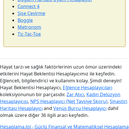
Connect 4
Şişe Çevirme
Boggle
Metronom
Tic-Tac-Toe
Hayat tarzı ve sağlık faktörlerinin uzun ömür üzerindeki
etkilerini Hayat Beklentisi Hesaplayıcımız ile keşfedin.
Eğlenceli, bilgilendirici ve kullanımı kolay. Şimdi deneyin!
Hayat Beklentisi Hesaplayıcı,
Eğlence Hesaplayıcıları
koleksiyonunun bir parçasıdır.
Zar Atıcı
,
Kadın Delüzyon
Hesaplayıcısı
,
NPS Hesaplayıcı (Net Tavsiye Skoru)
,
Sinastiri
Haritası Hesaplayıcı
and
Venüs Burcu Hesaplayıcı
dahil
olmak üzere diğer 36 ilgili aracı keşfedin.
Hesaplama.lol - Güçlü Finansal ve Matematiksel Hesaplama