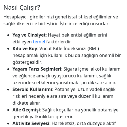
Nasıl Çalışır?
Hesaplayıcı, girdilerinizi genel istatistiksel eğilimler ve
sağlık ilkeleri ile birleştirir. İşte incelediği unsurlar:
Yaş ve Cinsiyet
: Hayat beklentisi eğilimlerini
etkileyen
temel
faktörlerdir.
Kilo ve Boy
: Vücut Kitle İndeksinizi (BMI)
hesaplamak için kullanılır, bu da sağlığın önemli bir
göstergesidir.
Yaşam Tarzı Seçimleri
: Sigara içme, alkol kullanımı
ve eğlence amaçlı uyuşturucu kullanımı, sağlık
üzerindeki etkilerini yansıtmak için dikkate alınır.
Steroid Kullanımı
: Potansiyel uzun vadeli sağlık
riskleri nedeniyle ara sıra veya düzenli kullanım
dikkate alınır.
Aile Geçmişi
: Sağlık koşullarına yönelik potansiyel
genetik yatkınlıkları gösterir.
Aktivite Seviyesi
: Hareketsiz, orta düzeyde aktif