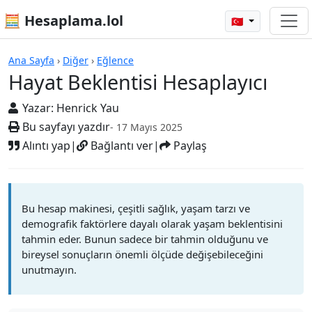
🧮 Hesaplama.lol
🇹🇷
Hayat Beklentisi Hesaplayıcı
Ana Sayfa
›
Diğer
›
Eğlence
Hayat Beklentisi Hesaplayıcı
Yazar:
Henrick Yau
Bu sayfayı yazdır
- 17 Mayıs 2025
Alıntı yap
|
Bağlantı ver
|
Paylaş
Bu hesap makinesi, çeşitli sağlık, yaşam tarzı ve
demografik faktörlere dayalı olarak yaşam beklentisini
tahmin eder. Bunun sadece bir tahmin olduğunu ve
bireysel sonuçların önemli ölçüde değişebileceğini
unutmayın.