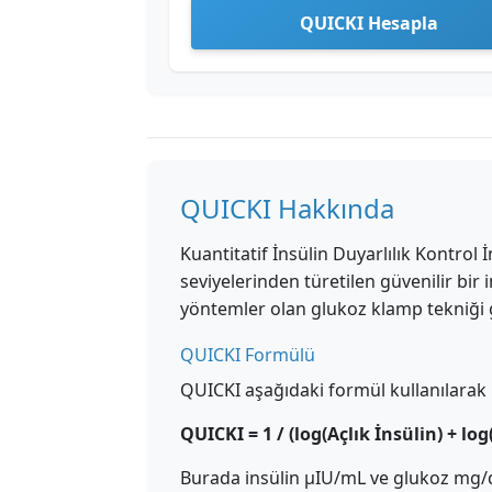
QUICKI Hesapla
QUICKI Hakkında
Kuantitatif İnsülin Duyarlılık Kontrol 
seviyelerinden türetilen güvenilir bir 
yöntemler olan glukoz klamp tekniği gib
QUICKI Formülü
QUICKI aşağıdaki formül kullanılarak 
QUICKI = 1 / (log(Açlık İnsülin) + log
Burada insülin μIU/mL ve glukoz mg/d