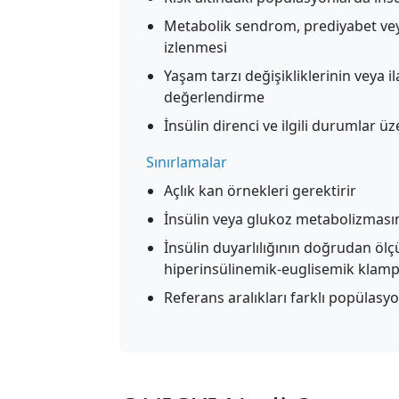
Metabolik sendrom, prediyabet vey
izlenmesi
Yaşam tarzı değişikliklerinin veya ila
değerlendirme
İnsülin direnci ve ilgili durumlar ü
Sınırlamalar
Açlık kan örnekleri gerektirir
İnsülin veya glukoz metabolizmasını
İnsülin duyarlılığının doğrudan ölç
hiperinsülinemik-euglisemik klamp
Referans aralıkları farklı popülasyo