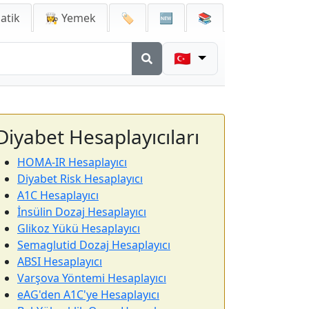
atik
👩‍🍳 Yemek
🏷️
🆕
📚
🇹🇷
Diyabet Hesaplayıcıları
HOMA-IR Hesaplayıcı
Diyabet Risk Hesaplayıcı
A1C Hesaplayıcı
İnsülin Dozaj Hesaplayıcı
Glikoz Yükü Hesaplayıcı
Semaglutid Dozaj Hesaplayıcı
ABSI Hesaplayıcı
Varşova Yöntemi Hesaplayıcı
eAG'den A1C'ye Hesaplayıcı