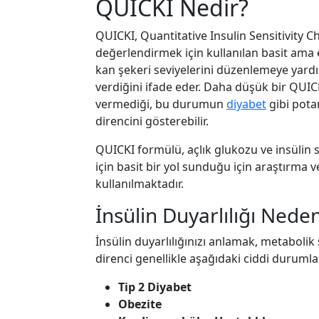
QUICKI Nedir?
QUICKI, Quantitative Insulin Sensitivity Ch
değerlendirmek için kullanılan basit ama e
kan şekeri seviyelerini düzenlemeye yardım
verdiğini ifade eder. Daha düşük bir QUICK
vermediği, bu durumun
diyabet
gibi pota
direncini gösterebilir.
QUICKI formülü, açlık glukozu ve insülin s
için basit bir yol sunduğu için araştırma 
kullanılmaktadır.
İnsülin Duyarlılığı Nede
İnsülin duyarlılığınızı anlamak, metabolik 
direnci genellikle aşağıdaki ciddi durumla
Tip 2 Diyabet
Obezite