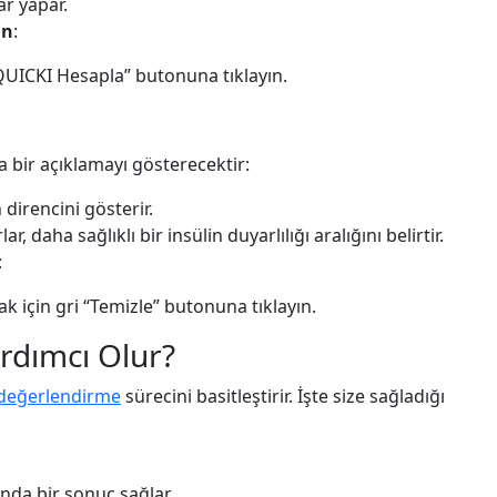
r yapar.
ın
:
“QUICKI Hesapla” butonuna tıklayın.
 bir açıklamayı gösterecektir:
n direncini gösterir.
, daha sağlıklı bir insülin duyarlılığı aralığını belirtir.
:
k için gri “Temizle” butonuna tıklayın.
ardımcı Olur?
değerlendirme
sürecini basitleştirir. İşte size sağladığı
ında bir sonuç sağlar.