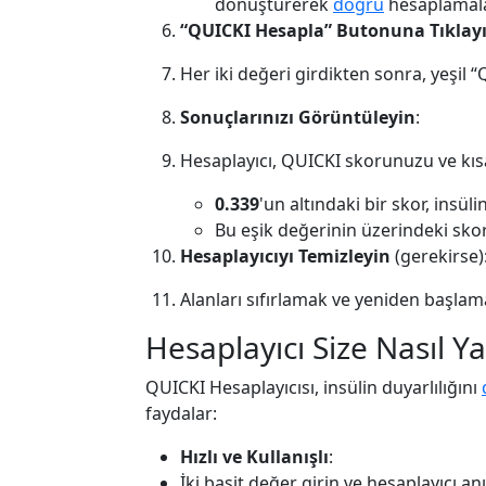
dönüştürerek
doğru
hesaplamala
“QUICKI Hesapla” Butonuna Tıklay
Her iki değeri girdikten sonra, yeşil 
Sonuçlarınızı Görüntüleyin
:
Hesaplayıcı, QUICKI skorunuzu ve kısa
0.339
'un altındaki bir skor, insüli
Bu eşik değerinin üzerindeki skorlar
Hesaplayıcıyı Temizleyin
(gerekirse)
Alanları sıfırlamak ve yeniden başlama
Hesaplayıcı Size Nasıl Y
QUICKI Hesaplayıcısı, insülin duyarlılığını
faydalar:
Hızlı ve Kullanışlı
:
İki basit değer girin ve hesaplayıcı an