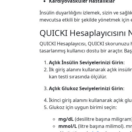
Kardiyovasküler Hastalıklar
İnsülin duyarlılığını izlemek, sizin ve sağ
mevcutsa etkili bir şekilde yönetmek için 
QUICKI Hesaplayıcısını Na
QUICKI Hesaplayıcısı, QUICKI skorunuzu hı
tasarlanmış kullanıcı dostu bir araçtır. Baş
Açlık İnsülin Seviyelerinizi Girin
:
İlk giriş alanını kullanarak açlık insül
kan testi sırasında ölçülür.
Açlık Glukoz Seviyelerinizi Girin
:
İkinci giriş alanını kullanarak açlık gl
Glukoz için uygun birimi seçin:
mg/dL
(desilitre başına miligram
mmol/L
(litre başına milimol). 