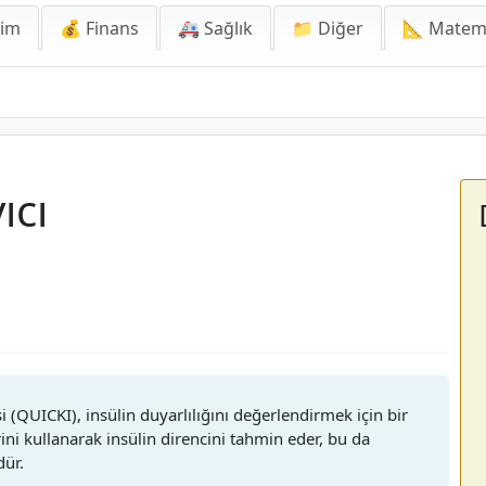
lim
💰 Finans
🚑 Sağlık
📁 Diğer
📐 Matem
ıcı
si (QUICKI), insülin duyarlılığını değerlendirmek için bir
ini kullanarak insülin direncini tahmin eder, bu da
dür.