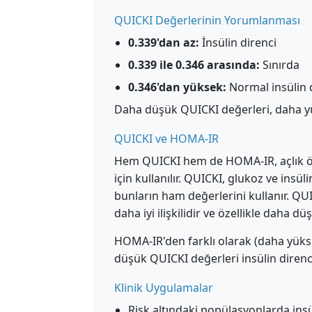
QUICKI Değerlerinin Yorumlanması
0.339'dan az:
İnsülin direnci
0.339 ile 0.346 arasında:
Sınırda
0.346'dan yüksek:
Normal insülin d
Daha düşük QUICKI değerleri, daha yük
QUICKI ve HOMA-IR
Hem QUICKI hem de HOMA-IR, açlık öl
için kullanılır. QUICKI, glukoz ve ins
bunların ham değerlerini kullanır. QUI
daha iyi ilişkilidir ve özellikle daha d
HOMA-IR'den farklı olarak (daha yükse
düşük QUICKI değerleri insülin direnci
Klinik Uygulamalar
Risk altındaki popülasyonlarda ins