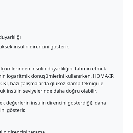
uyarlılığı
sek insülin direncini gösterir.
çümlerinden insülin duyarlılığını tahmin etmek
ülinin logaritmik dönüşümlerini kullanırken, HOMA-IR
CKI, bazı çalışmalarda glukoz klamp tekniği ile
üşük insülin seviyelerinde daha doğru olabilir.
k değerlerin insülin direncini gösterdiği), daha
ni gösterir.
ülin direncini tarama