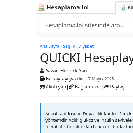
🧮 Hesaplama.lol
🔬 Bi
Hesap Makineleri
Ana Sayfa
›
Sağlık
›
Diyabet
QUICKI Hesaplay
Yazar:
Henrick Yau
Bu sayfayı yazdır
- 17 Mayıs 2025
Alıntı yap
|
Bağlantı ver
|
Paylaş
Kuantitatif İnsülin Duyarlılık Kontrol İndek
yöntemdir. Açlık glukoz ve insülin seviyeler
metabolik bozukluklarda önemli bir faktör