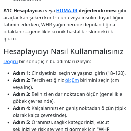
A1C Hesaplayıcısı
veya
HOMA-IR
değerlendirmesi
gibi
araçlar kan şekeri kontrolünü veya insülin duyarlılığını
tahmin ederken, WHR yağın nerede depolandığına
odaklanır—genellikle kronik hastalık riskindeki ilk
ipucu.
Hesaplayıcıyı Nasıl Kullanmalısınız
Doğru
bir sonuç için bu adımları izleyin:
Adım 1:
Cinsiyetinizi seçin ve yaşınızı girin (18–120).
Adım 2:
Tercih ettiğiniz
ölçüm
birimini seçin (cm
veya inç).
Adım 3:
Belinizi en dar noktadan ölçün (genellikle
göbek çevresinde).
Adım 4:
Kalçalarınızı en geniş noktadan ölçün (tipik
olarak kalça çevresinde).
Adım 5:
Oranınızı, sağlık kategorinizi, vücut
şeklinizi ve risk seviyenizi görmek için "WHR