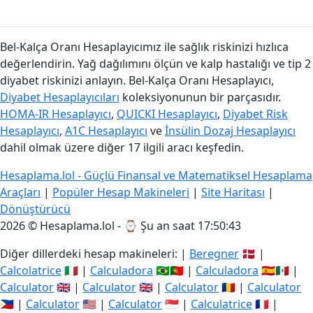
Bel-Kalça Oranı Hesaplayıcımız ile sağlık riskinizi hızlıca
değerlendirin. Yağ dağılımını ölçün ve kalp hastalığı ve tip 2
diyabet riskinizi anlayın. Bel-Kalça Oranı Hesaplayıcı,
Diyabet Hesaplayıcıları
koleksiyonunun bir parçasıdır.
HOMA-IR Hesaplayıcı
,
QUICKI Hesaplayıcı
,
Diyabet Risk
Hesaplayıcı
,
A1C Hesaplayıcı
ve
İnsülin Dozaj Hesaplayıcı
dahil olmak üzere diğer 17 ilgili aracı keşfedin.
Hesaplama.lol - Güçlü Finansal ve Matematiksel Hesaplama
Araçları
|
Popüler Hesap Makineleri
|
Site Haritası
|
Dönüştürücü
2026 © Hesaplama.lol - ⌚
Şu an saat 17:50:44
Diğer dillerdeki hesap makineleri: |
Beregner
🇩🇰 |
Calcolatrice
🇮🇹 |
Calculadora
🇧🇷🇵🇹 |
Calculadora
🇪🇸🇲🇽 |
Calculator
🇬🇧 |
Calculator
🇬🇧 |
Calculator
🇷🇴 |
Calculator
🇵🇭 |
Calculator
🇺🇸 |
Calculator
🇸🇬 |
Calculatrice
🇫🇷 |