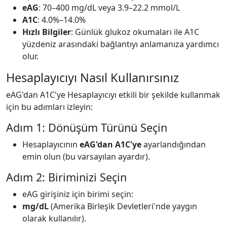
eAG
: 70–400 mg/dL veya 3.9–22.2 mmol/L
A1C
: 4.0%–14.0%
Hızlı Bilgiler
: Günlük glukoz okumaları ile A1C
yüzdeniz arasındaki bağlantıyı anlamanıza yardımcı
olur.
Hesaplayıcıyı Nasıl Kullanırsınız
eAG'dan A1C'ye Hesaplayıcıyı etkili bir şekilde kullanmak
için bu adımları izleyin:
Adım 1: Dönüşüm Türünü Seçin
Hesaplayıcının
eAG'dan A1C'ye
ayarlandığından
emin olun (bu varsayılan ayardır).
Adım 2: Biriminizi Seçin
eAG girişiniz için birimi seçin:
mg/dL
(Amerika Birleşik Devletleri'nde yaygın
olarak kullanılır).