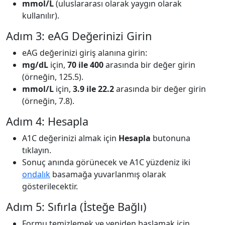
mmol/L
(uluslararası olarak yaygın olarak
kullanılır).
Adım 3: eAG Değerinizi Girin
eAG değerinizi giriş alanına girin:
mg/dL
için,
70 ile 400
arasında bir değer girin
(örneğin, 125.5).
mmol/L
için,
3.9 ile 22.2
arasında bir değer girin
(örneğin, 7.8).
Adım 4: Hesapla
A1C değerinizi almak için
Hesapla
butonuna
tıklayın.
Sonuç anında görünecek ve A1C yüzdeniz iki
ondalık
basamağa yuvarlanmış olarak
gösterilecektir.
Adım 5: Sıfırla (İsteğe Bağlı)
Formu temizlemek ve yeniden başlamak için