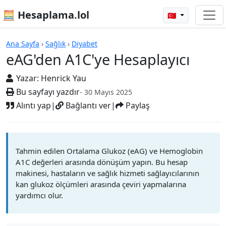
🧮 Hesaplama.lol
🇹🇷
Hesap Makineleri
Ana Sayfa
›
Sağlık
›
Diyabet
eAG'den A1C'ye Hesaplayıcı
Yazar:
Henrick Yau
Bu sayfayı yazdır
- 30 Mayıs 2025
Alıntı yap
|
Bağlantı ver
|
Paylaş
Tahmin edilen Ortalama Glukoz (eAG) ve Hemoglobin
A1C değerleri arasında dönüşüm yapın. Bu hesap
makinesi, hastaların ve sağlık hizmeti sağlayıcılarının
kan glukoz ölçümleri arasında çeviri yapmalarına
yardımcı olur.