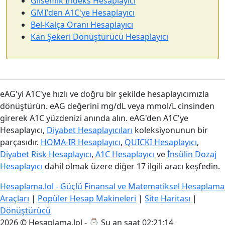
Glisemik İndeks Hesaplayıcı
GMI'den A1C'ye Hesaplayıcı
Bel-Kalça Oranı Hesaplayıcı
Kan Şekeri Dönüştürücü Hesaplayıcı
eAG'yi A1C'ye hızlı ve doğru bir şekilde hesaplayıcımızla
dönüştürün. eAG değerini mg/dL veya mmol/L cinsinden
girerek A1C yüzdenizi anında alın. eAG'den A1C'ye
Hesaplayıcı,
Diyabet Hesaplayıcıları
koleksiyonunun bir
parçasıdır.
HOMA-IR Hesaplayıcı
,
QUICKI Hesaplayıcı
,
Diyabet Risk Hesaplayıcı
,
A1C Hesaplayıcı
ve
İnsülin Dozaj
Hesaplayıcı
dahil olmak üzere diğer 17 ilgili aracı keşfedin.
Hesaplama.lol - Güçlü Finansal ve Matematiksel Hesaplama
Araçları
|
Popüler Hesap Makineleri
|
Site Haritası
|
Dönüştürücü
2026 © Hesaplama.lol - ⌚
Şu an saat 02:21:14