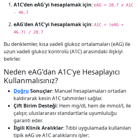
A1C'den eAG'yi hesaplamak için
:
eAG = 28.7 x A1C
- 46.7
eAG'den A1C'yi hesaplamak için
:
A1C = (eAG +
46.7) / 28.7
Bu denklemler, kısa vadeli glukoz ortalamaları (eAG) ile
uzun vadeli glukoz kontrolü (A1C) arasındaki ilişkiyi
belirler.
Neden eAG'dan A1C'ye Hesaplayıcı
Kullanmalısınız?
Doğru
Sonuçlar
: Manuel hesaplamaları ortadan
kaldırarak kesin A1C tahminleri sağlar.
Çift Birim Desteği
: Hem mg/dL hem de mmol/L ile
çalışır, uluslararası standartlarla uyumluluğu
garanti eder.
İlgili Klinik Aralıklar
: Tıbbi uygulamada kullanılan
tipik eAG ve A1C aralıklarını işler: