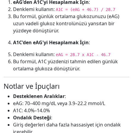
eAG'den A1C'yi Hesaplamak İçin
:
Denklemi kullanın:
A1C = (eAG + 46.7) / 28.7
Bu formül, günlük ortalama glukozunuzu (eAG)
uzun vadeli glukoz kontrolünüzü yansıtan bir
yüzdeye dönüştürür.
A1C'den eAG'yi Hesaplamak İçin
:
Denklemi kullanın:
eAG = 28.7 x A1C - 46.7
Bu formül, A1C yüzdenizi tahmin edilen günlük
ortalama glukoza dönüştürür.
Notlar ve İpuçları
Desteklenen Aralıklar
:
eAG: 70–400 mg/dL veya 3.9–22.2 mmol/L
A1C: 4.0%–14.0%
Ondalık Desteği
:
Giriş değerleri daha fazla hassasiyet için ondalık
içerebilir.