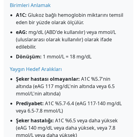
Birimleri Anlamak
A1C:
Glukoz bağlı hemoglobin miktarını temsil
eden bir yüzde olarak ölçülür.
eAG:
mg/dL (ABD'de kullanılır) veya mmol/L
(uluslararası olarak kullanılır) olarak ifade
edilebilir.
Dönüşüm:
1 mmol/L = 18 mg/dL
Yaygın Hedef Aralıkları
Şeker hastası olmayanlar:
A1C %5.7'nin
altında (eAG 117 mg/dL'nin altında veya 6.5
mmol/L'nin altında)
Prediyabet:
A1C %5.7-6.4 (eAG 117-140 mg/dL
veya 6.5-7.8 mmol/L)
Şeker hastalığı:
A1C %6.5 veya daha yüksek
(eAG 140 mg/dL veya daha yüksek, veya 7.8
mmol/L veya daha yüksek)