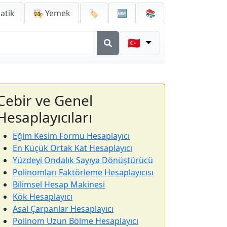
atik
👩‍🍳 Yemek
🏷️
🆕
📚
🇹🇷
Cebir ve Genel
Hesaplayıcıları
Eğim Kesim Formu Hesaplayıcı
En Küçük Ortak Kat Hesaplayıcı
Yüzdeyi Ondalık Sayıya Dönüştürücü
Polinomları Faktörleme Hesaplayıcısı
Bilimsel Hesap Makinesi
Kök Hesaplayıcı
Asal Çarpanlar Hesaplayıcı
Polinom Uzun Bölme Hesaplayıcı