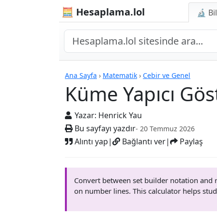
🧮 Hesaplama.lol
🔬 Bi
Hesap Makineleri
Ana Sayfa
›
Matematik
›
Cebir ve Genel
Küme Yapıcı Göst
Yazar:
Henrick Yau
Bu sayfayı yazdır
- 20 Temmuz 2026
Alıntı yap
|
Bağlantı ver
|
Paylaş
Convert between set builder notation and ro
on number lines. This calculator helps stu