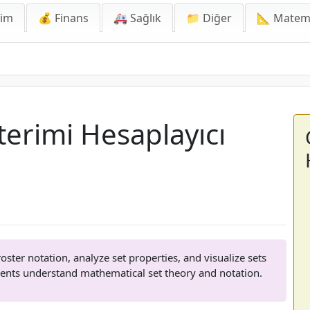
lim
💰 Finans
🚑 Sağlık
📁 Diğer
📐 Matem
erimi Hesaplayıcı
ster notation, analyze set properties, and visualize sets
dents understand mathematical set theory and notation.