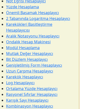
Not Eğrisi Hesaplayıcı
Yüzde Hesaplama
Önemli Basamak Hesaplayıcı
2 Tabanında Logaritma Hesaplayıcı
Karekökleri Basitleştirme
Hesaplayıcısı
Aralık Notasyonu Hesaplayıcı
Ondalık Hesap Makinesi
Modül Hesaplama
Mutlak Değer Hesaplayıcı
Bit Düzlem Hesaplayıcı
Genişletilmiş Form Hesaplayıcı
Uzun Çarpma Hesaplayıcı
Karekök Hesaplayıcı
Log Hesaplayıcı
Ortalama Yüzde Hesaplayıcı
Rasyonel Sıfırlar Hesaplayıcı
Karışık Sayı Hesaplayıcı
Kombinasyon Hesaplayıcı