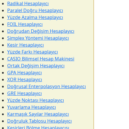
Radikal Hesaplayıcı
Paralel Doğru Hesaplayıcı
Yüzde Azalma Hesaplayıcı
FOIL Hesaplayıcı
Doğrudan Değişim Hesaplayıcı
Simplex Yöntemi Hesaplayıcı
Kesir Hesaplayıcı
Yüzde Farkı Hesaplayıcı
CASIO Bilimsel Hesap Makinesi
Ortak Değişim Hesaplayıcı
GPA Hesaplayıcı
XOR Hesaplayıcı
Doğrusal Enterpolasyon Hesaplayıcı
GRE Hesaplayıcı
Yüzde Noktası Hesaplayıcı
Yuvarlama Hesaplayıcı
Karmaşık Sayılar Hesaplayıcı
Doğruluk Tablosu Hesaplayıcı
Kesirleri Bölme Hesaplayıcısı