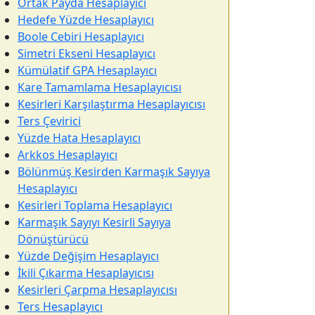
Ortak Payda Hesaplayıcı
Hedefe Yüzde Hesaplayıcı
Boole Cebiri Hesaplayıcı
Simetri Ekseni Hesaplayıcı
Kümülatif GPA Hesaplayıcı
Kare Tamamlama Hesaplayıcısı
Kesirleri Karşılaştırma Hesaplayıcısı
Ters Çevirici
Yüzde Hata Hesaplayıcı
Arkkos Hesaplayıcı
Bölünmüş Kesirden Karmaşık Sayıya
Hesaplayıcı
Kesirleri Toplama Hesaplayıcı
Karmaşık Sayıyı Kesirli Sayıya
Dönüştürücü
Yüzde Değişim Hesaplayıcı
İkili Çıkarma Hesaplayıcısı
Kesirleri Çarpma Hesaplayıcısı
Ters Hesaplayıcı