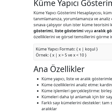
Küme Yapıcı Gösterim
Küme Yapıcı Gösterimi Hesaplayıcısı, küme
tanımlamanıza, yorumlamanıza ve analiz etm
sınava çalışıyor olun ister küme teorisini
gösterimi
,
liste gösterimi
veya
aralık gö
özelliklerini ve görsel temsillerini görme 
Küme Yapıcı Formatı: { x | koşul }
Örnek: { x | x > 5 ve x < 10 }
Ana Özellikler
Küme yapıcı, liste ve aralık gösteriml
Küme özelliklerini analiz etme: kar
Küme işlemleri gerçekleştirme: birleş
Kümeleri daha iyi anlamak için bir s
Farklı sayı kümelerini destekler: tam sa
aralıklar