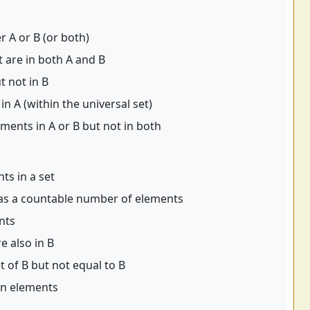
r A or B (or both)
 are in both A and B
t not in B
in A (within the universal set)
ments in A or B but not in both
s in a set
as a countable number of elements
nts
e also in B
t of B but not equal to B
n elements