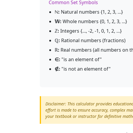
Common Set Symbols
ℕ:
Natural numbers {1, 2, 3, ...}
𝕎:
Whole numbers {0, 1, 2, 3, ...}
ℤ:
Integers {..., -2, -1, 0, 1, 2, ...}
ℚ:
Rational numbers (fractions)
ℝ:
Real numbers (all numbers on t
∈:
"is an element of"
∉:
"is not an element of"
Disclaimer: This calculator provides education
effort is made to ensure accuracy, complex ma
your textbook or instructor for definitive mat