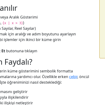
anılır
 veya Aralık Gösterimi
n,
)
{x | x > 3}
ayılar, Reel Sayılar)
amak için aralığı ve adım boyutunu ayarlayın
i işlemler için ikinci bir küme girin
 Et
butonuna tıklayın
 Faydalı?
lerin küme gösterimini sembolik formatta
malarına yardımcı olur. Özellikle erken
cebir
, öncül
İşte öğreniminizi nasıl desteklediği:
asını geliştirir
yla ilişkilendirir
ilişkiyi netleştirir