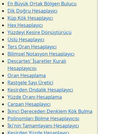
En Büyük Ortak Bölgen Bulucu
Dik Doğru Hesaplayıcı
Küp Kök Hesaplayıcı
Hex Hesaplayıcı
Yüzdeyi Kesire Dönüştürücü
Üslü Hesaplayıcı
Ters Oran Hesaplayıcı
Bilimsel Notasyon Hesaplayıcı
Descartes' İşaretler Kuralı
Hesaplayıcısı
Oran Hesaplama
Rastgele Sayı Üretici
Kesirden Ondalık Hesaplayıcı
Yüzde Oranı Hesaplama
Çarpan Hesaplayıcı
İkinci Dereceden Denklem Kök Bulma
Polinomları Bölme Hesaplayıcısı
İki'nin Tamamlayanı Hesaplayıcı
Kesirden Yüzde Hesaplayıcı