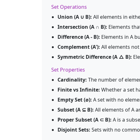
Set Operations
Union (A ∪ B):
All elements in eithe
Intersection (A ∩ B):
Elements that
Difference (A - B):
Elements in A bu
Complement (A'):
All elements not 
Symmetric Difference (A △ B):
Ele
Set Properties
Cardinality:
The number of element
Finite vs Infinite:
Whether a set h
Empty Set (∅):
A set with no eleme
Subset (A ⊆ B):
All elements of A ar
Proper Subset (A ⊂ B):
A is a subse
Disjoint Sets:
Sets with no commo