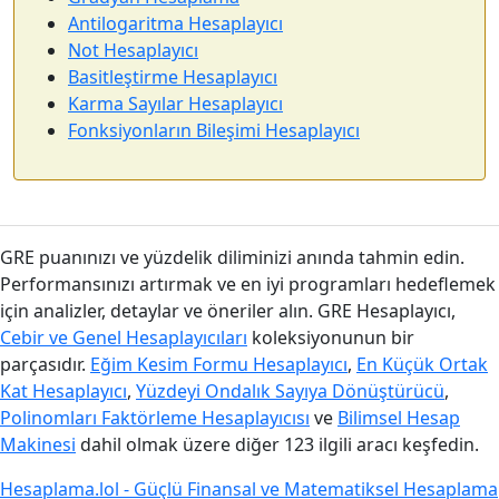
Antilogaritma Hesaplayıcı
Not Hesaplayıcı
Basitleştirme Hesaplayıcı
Karma Sayılar Hesaplayıcı
Fonksiyonların Bileşimi Hesaplayıcı
GRE puanınızı ve yüzdelik diliminizi anında tahmin edin.
Performansınızı artırmak ve en iyi programları hedeflemek
için analizler, detaylar ve öneriler alın. GRE Hesaplayıcı,
Cebir ve Genel Hesaplayıcıları
koleksiyonunun bir
parçasıdır.
Eğim Kesim Formu Hesaplayıcı
,
En Küçük Ortak
Kat Hesaplayıcı
,
Yüzdeyi Ondalık Sayıya Dönüştürücü
,
Polinomları Faktörleme Hesaplayıcısı
ve
Bilimsel Hesap
Makinesi
dahil olmak üzere diğer 123 ilgili aracı keşfedin.
Hesaplama.lol - Güçlü Finansal ve Matematiksel Hesaplama