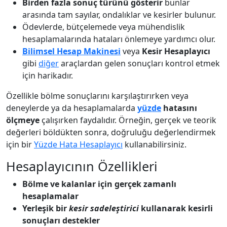
Birden fazla sonuç türünü gösterir
bunlar
arasında tam sayılar, ondalıklar ve kesirler bulunur.
Ödevlerde, bütçelemede veya mühendislik
hesaplamalarında hataları önlemeye yardımcı olur.
Bilimsel Hesap Makinesi
veya
Kesir Hesaplayıcı
gibi
diğer
araçlardan gelen sonuçları kontrol etmek
için harikadır.
Özellikle bölme sonuçlarını karşılaştırırken veya
deneylerde ya da hesaplamalarda
yüzde
hatasını
ölçmeye
çalışırken faydalıdır. Örneğin, gerçek ve teorik
değerleri böldükten sonra, doğruluğu değerlendirmek
için bir
Yüzde Hata Hesaplayıcı
kullanabilirsiniz.
Hesaplayıcının Özellikleri
Bölme ve kalanlar için gerçek zamanlı
hesaplamalar
Yerleşik bir
kesir sadeleştirici
kullanarak kesirli
sonuçları destekler