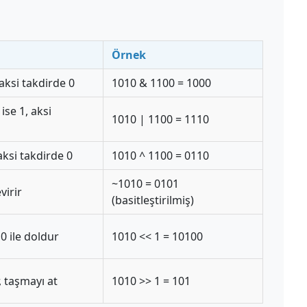
Örnek
, aksi takdirde 0
1010 & 1100 = 1000
ise 1, aksi
1010 | 1100 = 1110
 aksi takdirde 0
1010 ^ 1100 = 0110
~1010 = 0101
virir
(basitleştirilmiş)
 0 ile doldur
1010 << 1 = 10100
, taşmayı at
1010 >> 1 = 101