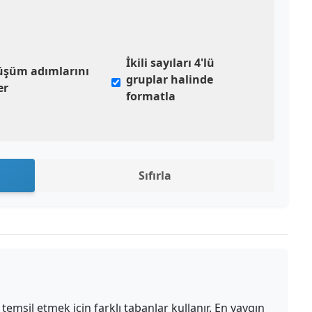
İkili sayıları 4'lü
şüm adımlarını
gruplar halinde
er
formatla
Sıfırla
i temsil etmek için farklı tabanlar kullanır. En yaygın