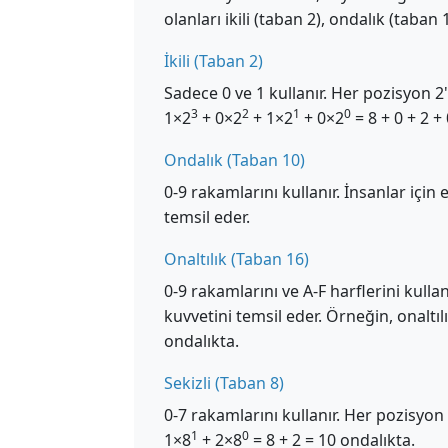
olanları ikili (taban 2), ondalık (taban 1
İkili (Taban 2)
Sadece 0 ve 1 kullanır. Her pozisyon 2'
3
2
1
0
1×2
+ 0×2
+ 1×2
+ 0×2
= 8 + 0 + 2 +
Ondalık (Taban 10)
0-9 rakamlarını kullanır. İnsanlar için
temsil eder.
Onaltılık (Taban 16)
0-9 rakamlarını ve A-F harflerini kullan
kuvvetini temsil eder. Örneğin, onaltıl
ondalıkta.
Sekizli (Taban 8)
0-7 rakamlarını kullanır. Her pozisyon 
1
0
1×8
+ 2×8
= 8 + 2 = 10 ondalıkta.