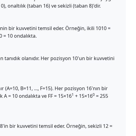
0), onaltılık (taban 16) ve sekizli (taban 8)'dir.
nin bir kuvvetini temsil eder. Örneğin, ikili 1010 =
 0 = 10 ondalıkta.
 en tanıdık olanıdır. Her pozisyon 10'un bir kuvvetini
ır (A=10, B=11, ..., F=15). Her pozisyon 16'nın bir
1
0
ık A = 10 ondalıkta ve FF = 15×16
+ 15×16
= 255
8'in bir kuvvetini temsil eder. Örneğin, sekizli 12 =