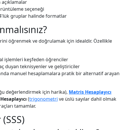
 açıklamalar
görüntüleme seçeneği
rı 4'lük gruplar halinde formatlar
nmalısınız?
mlerini öğrenmek ve doğrulamak için idealdir. Özellikle
l işlemleri keşfeden öğrenciler
aç duyan teknisyenler ve geliştiriciler
tabanda manuel hesaplamalara pratik bir alternatif arayan
u değerlendirmek için harika),
Matris Hesaplayıcı
Hesaplayıcı
(
trigonometri
ve üslü sayılar dahil olmak
raçları tamamlar.
 (SSS)