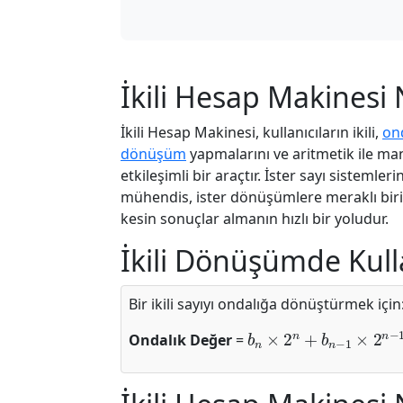
İkili Hesap Makinesi 
İkili Hesap Makinesi, kullanıcıların ikili,
on
dönüşüm
yapmalarını ve aritmetik ile man
etkileşimli bir araçtır. İster sayı sistemleri
mühendis, ister dönüşümlere meraklı biri 
kesin sonuçlar almanın hızlı bir yoludur.
İkili Dönüşümde Kull
Bir ikili sayıyı ondalığa dönüştürmek için
b
n
×
2
n
+
b
n
−
1
×
2
n
−
Ondalık Değer
=