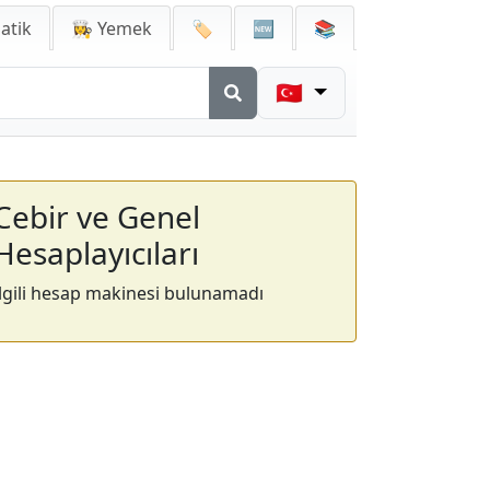
atik
👩‍🍳 Yemek
🏷️
🆕
📚
🇹🇷
Cebir ve Genel
Hesaplayıcıları
İlgili hesap makinesi bulunamadı