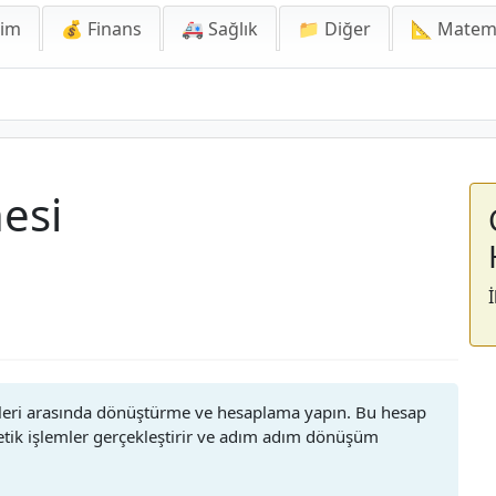
lim
💰 Finans
🚑 Sağlık
📁 Diğer
📐 Matem
nesi
istemleri arasında dönüştürme ve hesaplama yapın. Bu hesap
metik işlemler gerçekleştirir ve adım adım dönüşüm