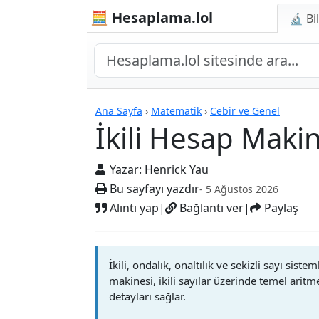
🧮 Hesaplama.lol
🔬 Bi
Hesap Makineleri
Ana Sayfa
›
Matematik
›
Cebir ve Genel
İkili Hesap Maki
Yazar:
Henrick Yau
Bu sayfayı yazdır
- 5 Ağustos 2026
Alıntı yap
|
Bağlantı ver
|
Paylaş
İkili, ondalık, onaltılık ve sekizli sayı s
makinesi, ikili sayılar üzerinde temel arit
detayları sağlar.