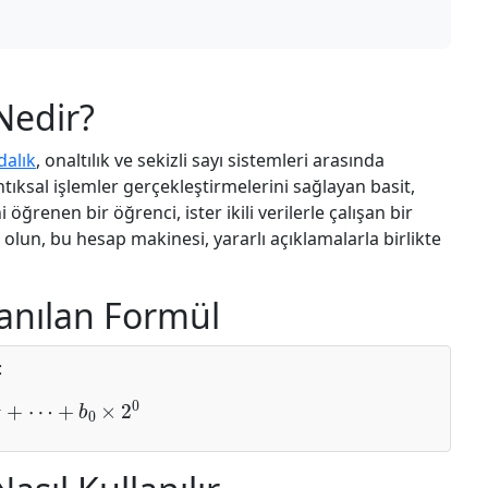
Nedir?
dalık
, onaltılık ve sekizli sayı sistemleri arasında
tıksal işlemler gerçekleştirmelerini sağlayan basit,
ni öğrenen bir öğrenci, ister ikili verilerle çalışan bir
olun, bu hesap makinesi, yararlı açıklamalarla birlikte
anılan Formül
:
1
+
⋯
+
b
0
×
2
0