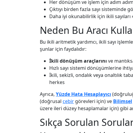
Her dönüşüm ve işlem için adım adım
Çıktıyı birden fazla sayı sisteminde 
Daha iyi okunabilirlik için ikili sayıla
Neden Bu Aracı Kulla
Bu ikili aritmetik yardımcı, ikili sayı işle
şunlar için faydalıdır:
İkili dönüşüm araçlarını
ve mantıksa
Hızlı sayı sistemi dönüşümlerine ihtiy
İkili, sekizli, ondalık veya onaltılık 
herkes
Ayrıca,
Yüzde Hata Hesaplayıcı
(doğruluğ
(doğrusal
cebir
görevleri için) ve
Bilimsel
üzere ileri düzey hesaplamalar için) gibi a
Sıkça Sorulan Sorular