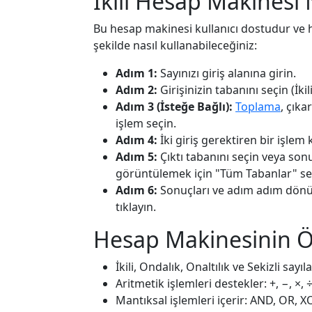
İkili Hesap Makinesi N
Bu hesap makinesi kullanıcı dostudur ve her
şekilde nasıl kullanabileceğiniz:
Adım 1:
Sayınızı giriş alanına girin.
Adım 2:
Girişinizin tabanını seçin (İkil
Adım 3 (İsteğe Bağlı):
Toplama
, çıka
işlem seçin.
Adım 4:
İki giriş gerektiren bir işlem k
Adım 5:
Çıktı tabanını seçin veya sonuc
görüntülemek için "Tüm Tabanlar" seç
Adım 6:
Sonuçları ve adım adım dönü
tıklayın.
Hesap Makinesinin Öz
İkili, Ondalık, Onaltılık ve Sekizli sayıla
Aritmetik işlemleri destekler: +, −, ×, 
Mantıksal işlemleri içerir: AND, OR, 