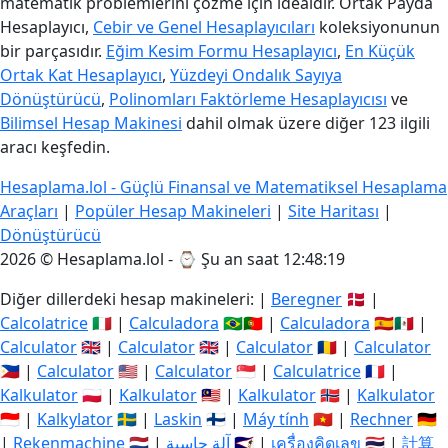
matematik problemlerini çözme için idealdir. Ortak Payda
Hesaplayıcı,
Cebir ve Genel Hesaplayıcıları
koleksiyonunun
bir parçasıdır.
Eğim Kesim Formu Hesaplayıcı
,
En Küçük
Ortak Kat Hesaplayıcı
,
Yüzdeyi Ondalık Sayıya
Dönüştürücü
,
Polinomları Faktörleme Hesaplayıcısı
ve
Bilimsel Hesap Makinesi
dahil olmak üzere diğer 123 ilgili
aracı keşfedin.
Hesaplama.lol - Güçlü Finansal ve Matematiksel Hesaplama
Araçları
|
Popüler Hesap Makineleri
|
Site Haritası
|
Dönüştürücü
2026 © Hesaplama.lol - ⌚
Şu an saat 12:48:19
Diğer dillerdeki hesap makineleri: |
Beregner
🇩🇰 |
Calcolatrice
🇮🇹 |
Calculadora
🇧🇷🇵🇹 |
Calculadora
🇪🇸🇲🇽 |
Calculator
🇬🇧 |
Calculator
🇬🇧 |
Calculator
🇷🇴 |
Calculator
🇵🇭 |
Calculator
🇺🇸 |
Calculator
🇸🇬 |
Calculatrice
🇫🇷 |
Kalkulator
🇵🇱 |
Kalkulator
🇲🇾 |
Kalkulator
🇳🇴 |
Kalkulator
🇮🇩 |
Kalkylator
🇸🇪 |
Laskin
🇫🇮 |
Máy tính
🇻🇳 |
Rechner
🇩🇪
|
Rekenmachine
🇳🇱 |
آلة حاسبة
🇸🇦 |
เครื่องคิดเลข
🇹🇭 |
計算