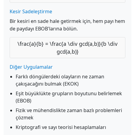
Kesir Sadeleştirme
Bir kesiri en sade hale getirmek için, hem payı hem
de paydayı EBOB'larına bölün.
\frac{a}{b} = \frac{a \div gcd(a,b)}{b \div
gcd(a,b)}
Diğer Uygulamalar
Farklı döngülerdeki olayların ne zaman
çakışacağını bulmak (EKOK)
Eşit büyüklükte grupların boyutunu belirlemek
(EBOB)
Fizik ve mühendislikte zaman bazlı problemleri
çözmek
Kriptografi ve sayı teorisi hesaplamaları