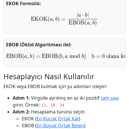
EKOK Formülü:
EKOK
(
a
,
b
)
=
|
a
⋅
b
|
EBOB
(
a
,
b
)
EBOB (Öklid Algoritması ile):
EBOB
(
a
,
b
)
=
EBOB
(
b
,
a
mod
b
)
b = 0 olana kadar
Hesaplayıcı Nasıl Kullanılır
EKOK veya EBOB bulmak için şu adımları izleyin:
Adım 1:
Virgülle ayrılmış en az iki pozitif
tam sayı
girin. Örnek:
12, 18, 24
Adım 2:
Hesaplama türünü seçin:
EKOK (
En Küçük Ortak Kat
)
EBOB (
En Büyük Ortak Bölen
)