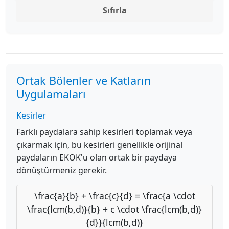
Sıfırla
Ortak Bölenler ve Katların
Uygulamaları
Kesirler
Farklı paydalara sahip kesirleri toplamak veya
çıkarmak için, bu kesirleri genellikle orijinal
paydaların EKOK'u olan ortak bir paydaya
dönüştürmeniz gerekir.
\frac{a}{b} + \frac{c}{d} = \frac{a \cdot
\frac{lcm(b,d)}{b} + c \cdot \frac{lcm(b,d)}
{d}}{lcm(b,d)}