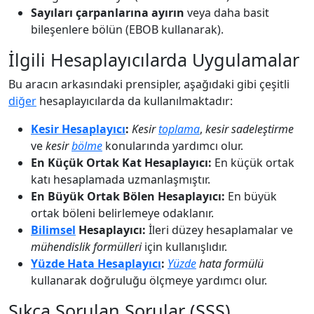
Sayıları çarpanlarına ayırın
veya daha basit
bileşenlere bölün (EBOB kullanarak).
İlgili Hesaplayıcılarda Uygulamalar
Bu aracın arkasındaki prensipler, aşağıdaki gibi çeşitli
diğer
hesaplayıcılarda da kullanılmaktadır:
Kesir Hesaplayıcı
:
Kesir
toplama
,
kesir sadeleştirme
ve
kesir
bölme
konularında yardımcı olur.
En Küçük Ortak Kat Hesaplayıcı:
En küçük ortak
katı hesaplamada uzmanlaşmıştır.
En Büyük Ortak Bölen Hesaplayıcı:
En büyük
ortak böleni belirlemeye odaklanır.
Bilimsel
Hesaplayıcı:
İleri düzey hesaplamalar ve
mühendislik formülleri
için kullanışlıdır.
Yüzde Hata Hesaplayıcı
:
Yüzde
hata formülü
kullanarak doğruluğu ölçmeye yardımcı olur.
Sıkça Sorulan Sorular (SSS)