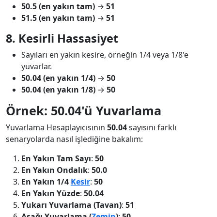
50.5 (en yakın tam)
→
51
51.5 (en yakın tam)
→
51
8. Kesirli Hassasiyet
Sayıları en yakın kesire, örneğin 1/4 veya 1/8'e
yuvarlar.
50.04 (en yakın 1/4)
→
50
50.04 (en yakın 1/8)
→
50
Örnek: 50.04'ü Yuvarlama
Yuvarlama Hesaplayıcısının
50.04
sayısını farklı
senaryolarda nasıl işlediğine bakalım:
En Yakın Tam Sayı
:
50
En Yakın Ondalık
:
50.0
En Yakın 1/4
Kesir
:
50
En Yakın Yüzde
:
50.04
Yukarı Yuvarlama (Tavan)
:
51
Aşağı Yuvarlama (
Zemin
)
:
50