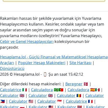
Rakamları hassas bir şekilde yuvarlamak için Yuvarlama
Hesaplayıcımızı kullanın. Kesirler, ondalık sayılar veya tam
sayılar arasından seçim yapın ve doğru sonuçlar için
yuvarlama modlarını özelleştirin! Yuvarlama Hesaplayıcı,
Cebir ve Genel Hesaplayıcıları
koleksiyonunun bir
parçasıdır.
Hesaplama.lol - Güçlü Finansal ve Matematiksel Hesaplama
Araçları
|
Popüler Hesap Makineleri
|
Site Haritası
|
Dönüştürücü
2026 © Hesaplama.lol - ⌚
Şu an saat 15:42:12
Diğer dillerdeki hesap makineleri: |
Beregner
🇩🇰 |
Calcolatrice
🇮🇹 |
Calculadora
🇧🇷🇵🇹 |
Calculadora
🇪🇸🇲🇽 |
Calculator
🇬🇧 |
Calculator
🇬🇧 |
Calculator
🇷🇴 |
Calculator
🇵🇭 |
Calculator
🇺🇸 |
Calculator
🇸🇬 |
Calculatrice
🇫🇷 |
Kalkulator
🇵🇱 |
Kalkulator
🇲🇾 |
Kalkulator
🇳🇴 |
Kalkulator