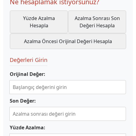
Ne hesaplamak istiyorsunuz?
Yüzde Azalma
Azalma Sonrası Son
Hesapla
Değeri Hesapla
Azalma Öncesi Orijinal Değeri Hesapla
Değerleri Girin
Orijinal Değer:
Son Değer:
Yüzde Azalma: