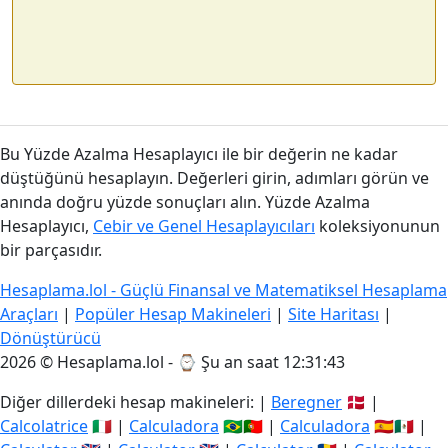
Bu Yüzde Azalma Hesaplayıcı ile bir değerin ne kadar
düştüğünü hesaplayın. Değerleri girin, adımları görün ve
anında doğru yüzde sonuçları alın. Yüzde Azalma
Hesaplayıcı,
Cebir ve Genel Hesaplayıcıları
koleksiyonunun
bir parçasıdır.
Hesaplama.lol - Güçlü Finansal ve Matematiksel Hesaplama
Araçları
|
Popüler Hesap Makineleri
|
Site Haritası
|
Dönüştürücü
2026 © Hesaplama.lol - ⌚
Şu an saat 12:31:43
Diğer dillerdeki hesap makineleri: |
Beregner
🇩🇰 |
Calcolatrice
🇮🇹 |
Calculadora
🇧🇷🇵🇹 |
Calculadora
🇪🇸🇲🇽 |