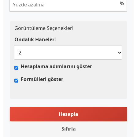
%
Görüntüleme Seçenekleri
Ondalık Haneler:
Hesaplama adımlarını göster
Formülleri göster
Hesapla
Sıfırla