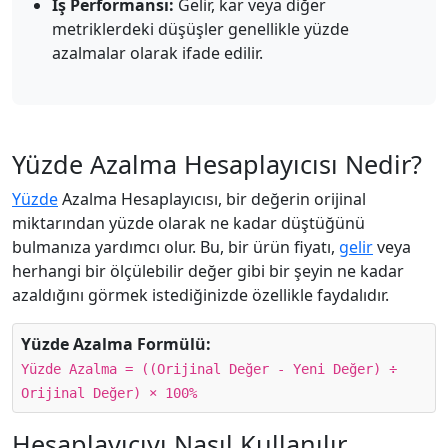
İş Performansı:
Gelir, kar veya diğer
metriklerdeki düşüşler genellikle yüzde
azalmalar olarak ifade edilir.
Yüzde Azalma Hesaplayıcısı Nedir?
Yüzde
Azalma Hesaplayıcısı, bir değerin orijinal
miktarından yüzde olarak ne kadar düştüğünü
bulmanıza yardımcı olur. Bu, bir ürün fiyatı,
gelir
veya
herhangi bir ölçülebilir değer gibi bir şeyin ne kadar
azaldığını görmek istediğinizde özellikle faydalıdır.
Yüzde Azalma Formülü:
Yüzde Azalma = ((Orijinal Değer - Yeni Değer) ÷
Orijinal Değer) × 100%
Hesaplayıcıyı Nasıl Kullanılır