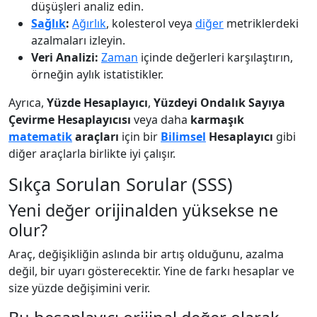
düşüşleri analiz edin.
Sağlık
:
Ağırlık
, kolesterol veya
diğer
metriklerdeki
azalmaları izleyin.
Veri Analizi:
Zaman
içinde değerleri karşılaştırın,
örneğin aylık istatistikler.
Ayrıca,
Yüzde Hesaplayıcı
,
Yüzdeyi Ondalık Sayıya
Çevirme Hesaplayıcısı
veya daha
karmaşık
matematik
araçları
için bir
Bilimsel
Hesaplayıcı
gibi
diğer araçlarla birlikte iyi çalışır.
Sıkça Sorulan Sorular (SSS)
Yeni değer orijinalden yüksekse ne
olur?
Araç, değişikliğin aslında bir artış olduğunu, azalma
değil, bir uyarı gösterecektir. Yine de farkı hesaplar ve
size yüzde değişimini verir.