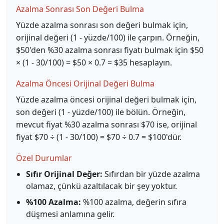
Azalma Sonrası Son Değeri Bulma
Yüzde azalma sonrası son değeri bulmak için,
orijinal değeri (1 - yüzde/100) ile çarpın. Örneğin,
$50'den %30 azalma sonrası fiyatı bulmak için $50
× (1 - 30/100) = $50 × 0.7 = $35 hesaplayın.
Azalma Öncesi Orijinal Değeri Bulma
Yüzde azalma öncesi orijinal değeri bulmak için,
son değeri (1 - yüzde/100) ile bölün. Örneğin,
mevcut fiyat %30 azalma sonrası $70 ise, orijinal
fiyat $70 ÷ (1 - 30/100) = $70 ÷ 0.7 = $100'dür.
Özel Durumlar
Sıfır Orijinal Değer:
Sıfırdan bir yüzde azalma
olamaz, çünkü azaltılacak bir şey yoktur.
%100 Azalma:
%100 azalma, değerin sıfıra
düşmesi anlamına gelir.