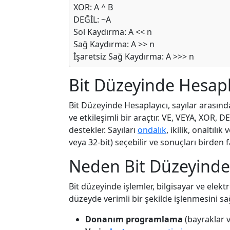
XOR: A ^ B
DEĞİL: ~A
Sol Kaydırma: A << n
Sağ Kaydırma: A >> n
İşaretsiz Sağ Kaydırma: A >>> n
Bit Düzeyinde Hesapl
Bit Düzeyinde Hesaplayıcı, sayılar arasın
ve etkileşimli bir araçtır. VE, VEYA, XOR, DE
destekler. Sayıları
ondalık
, ikilik, onaltılı
veya 32-bit) seçebilir ve sonuçları birden 
Neden Bit Düzeyinde
Bit düzeyinde işlemler, bilgisayar ve elektr
düzeyde verimli bir şekilde işlenmesini sağ
Donanım programlama
(bayraklar v