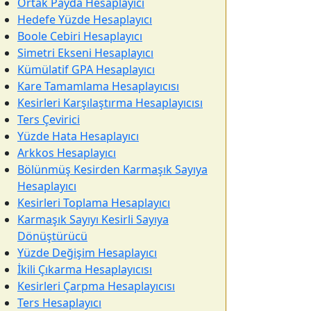
Ortak Payda Hesaplayıcı
Hedefe Yüzde Hesaplayıcı
Boole Cebiri Hesaplayıcı
Simetri Ekseni Hesaplayıcı
Kümülatif GPA Hesaplayıcı
Kare Tamamlama Hesaplayıcısı
Kesirleri Karşılaştırma Hesaplayıcısı
Ters Çevirici
Yüzde Hata Hesaplayıcı
Arkkos Hesaplayıcı
Bölünmüş Kesirden Karmaşık Sayıya
Hesaplayıcı
Kesirleri Toplama Hesaplayıcı
Karmaşık Sayıyı Kesirli Sayıya
Dönüştürücü
Yüzde Değişim Hesaplayıcı
İkili Çıkarma Hesaplayıcısı
Kesirleri Çarpma Hesaplayıcısı
Ters Hesaplayıcı