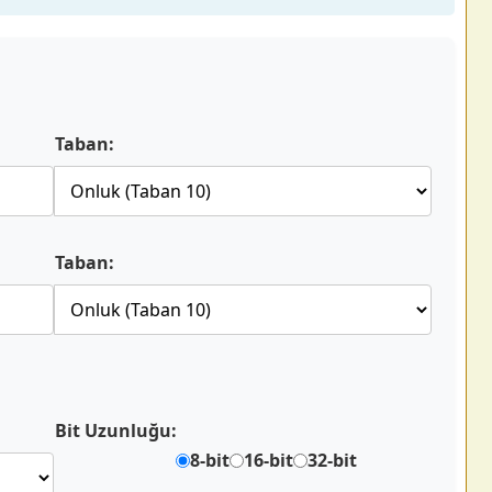
Taban:
Taban:
Bit Uzunluğu:
8-bit
16-bit
32-bit