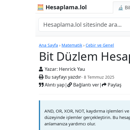
🧮 Hesaplama.lol
🔬 Bi
Hesap Makineleri
Ana Sayfa
›
Matematik
›
Cebir ve Genel
Bit Düzlem Hesap
Yazar:
Henrick Yau
Bu sayfayı yazdır
- 8 Temmuz 2025
Alıntı yap
|
Bağlantı ver
|
Paylaş
AND, OR, XOR, NOT, kaydırma işlemleri ve f
düzeyinde işlemler gerçekleştirin. Bu hesap
anlamanıza yardımcı olur.