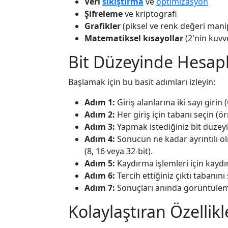
Veri
sıkıştırma
ve
optimizasyon
Şifreleme
ve kriptografi
Grafikler
(piksel ve renk değeri man
Matematiksel kısayollar
(2'nin kuvve
Bit Düzeyinde Hesapla
Başlamak için bu basit adımları izleyin:
Adım 1:
Giriş alanlarına iki sayı girin (
Adım 2:
Her giriş için tabanı seçin (örn.
Adım 3:
Yapmak istediğiniz bit düzeyi
Adım 4:
Sonucun ne kadar ayrıntılı ol
(8, 16 veya 32-bit).
Adım 5:
Kaydırma işlemleri için kaydır
Adım 6:
Tercih ettiğiniz çıktı tabanını s
Adım 7:
Sonuçları anında görüntülem
Kolaylaştıran Özellikl