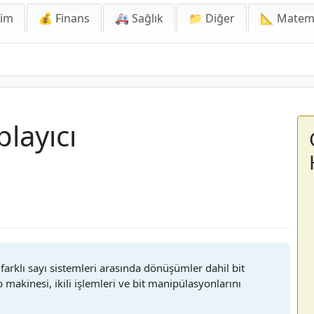
lim
💰 Finans
🚑 Sağlık
📁 Diğer
📐 Matem
layıcı
arklı sayı sistemleri arasında dönüşümler dahil bit
 makinesi, ikili işlemleri ve bit manipülasyonlarını