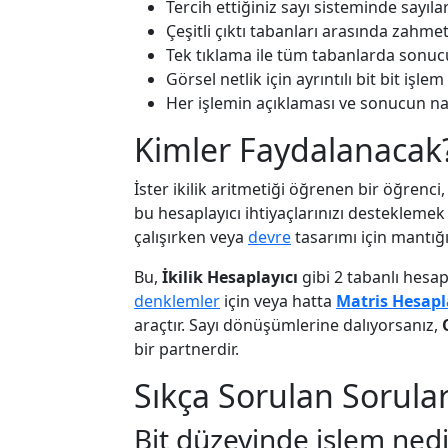
Tercih ettiğiniz sayı sisteminde sayılar
Çeşitli çıktı tabanları arasında zahme
Tek tıklama ile tüm tabanlarda sonu
Görsel netlik için ayrıntılı bit bit işle
Her işlemin açıklaması ve sonucun nası
Kimler Faydalanacak
İster ikilik aritmetiği öğrenen bir öğrenci, 
bu hesaplayıcı ihtiyaçlarınızı desteklemek iç
çalışırken veya
devre
tasarımı için mantığı
Bu,
İkilik Hesaplayıcı
gibi 2 tabanlı hesap
denklemler
için veya hatta
Matris Hesapl
araçtır. Sayı dönüşümlerine dalıyorsanız,
bir partnerdir.
Sıkça Sorulan Sorula
Bit düzeyinde işlem nedi