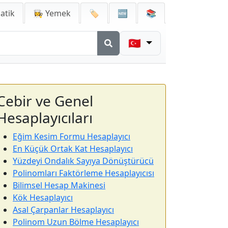
atik
👩‍🍳 Yemek
🏷️
🆕
📚
🇹🇷
Cebir ve Genel
Hesaplayıcıları
Eğim Kesim Formu Hesaplayıcı
En Küçük Ortak Kat Hesaplayıcı
Yüzdeyi Ondalık Sayıya Dönüştürücü
Polinomları Faktörleme Hesaplayıcısı
Bilimsel Hesap Makinesi
Kök Hesaplayıcı
Asal Çarpanlar Hesaplayıcı
Polinom Uzun Bölme Hesaplayıcı