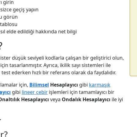
ı girin
tsizce geçiş yapın
cu görün
m tablosu
l elde edildiği hakkında net bilgi
?
ister düşük seviyeli kodlarla çalışan bir geliştirici olun,
in tasarlanmıştır. Ayrıca, ikilik sayı sistemleri ile
 test ederken hızlı bir referans olarak da faydalıdır.
lamalar için,
Bilimsel
Hesaplayıcı
gibi
karmaşık
ayıcı
gibi
lineer cebir
işlemleri için tamamlayıcı bir
Onaltılık Hesaplayıcı
veya
Ondalık Hesaplayıcı
ile iyi
r
r?