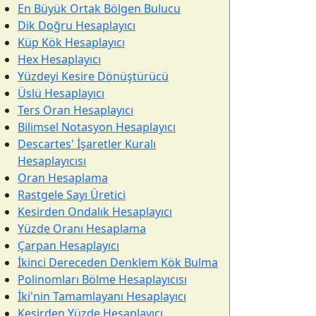
En Büyük Ortak Bölgen Bulucu
Dik Doğru Hesaplayıcı
Küp Kök Hesaplayıcı
Hex Hesaplayıcı
Yüzdeyi Kesire Dönüştürücü
Üslü Hesaplayıcı
Ters Oran Hesaplayıcı
Bilimsel Notasyon Hesaplayıcı
Descartes' İşaretler Kuralı
Hesaplayıcısı
Oran Hesaplama
Rastgele Sayı Üretici
Kesirden Ondalık Hesaplayıcı
Yüzde Oranı Hesaplama
Çarpan Hesaplayıcı
İkinci Dereceden Denklem Kök Bulma
Polinomları Bölme Hesaplayıcısı
İki'nin Tamamlayanı Hesaplayıcı
Kesirden Yüzde Hesaplayıcı