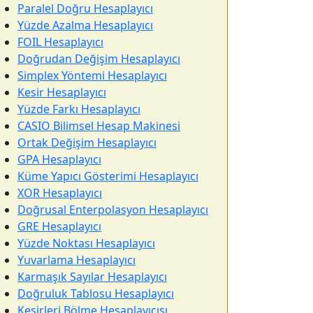
Paralel Doğru Hesaplayıcı
Yüzde Azalma Hesaplayıcı
FOIL Hesaplayıcı
Doğrudan Değişim Hesaplayıcı
Simplex Yöntemi Hesaplayıcı
Kesir Hesaplayıcı
Yüzde Farkı Hesaplayıcı
CASIO Bilimsel Hesap Makinesi
Ortak Değişim Hesaplayıcı
GPA Hesaplayıcı
Küme Yapıcı Gösterimi Hesaplayıcı
XOR Hesaplayıcı
Doğrusal Enterpolasyon Hesaplayıcı
GRE Hesaplayıcı
Yüzde Noktası Hesaplayıcı
Yuvarlama Hesaplayıcı
Karmaşık Sayılar Hesaplayıcı
Doğruluk Tablosu Hesaplayıcı
Kesirleri Bölme Hesaplayıcısı