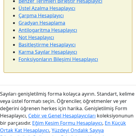
Benzer Terimleri Birleştir Hesaplayıcı
Üstel Azalma Hesaplayıcı
Çarpma Hesaplayıcı
Gradyan Hesaplama
Antilogaritma Hesaplayıcı
Not Hesaplayıcı
Basitleştirme Hesaplayıcı
Karma Sayılar Hesaplayıcı
Fonksiyonların Bileşimi Hesaplayıcı
Sayıları genişletilmiş forma kolayca ayırın. Standart, kelime
veya üstel formatı seçin. Öğrenciler, öğretmenler ve yer
değerini öğrenen herkes için harika. Genişletilmiş Form
Hesaplayıcı,
Cebir ve Genel Hesaplayıcıları
koleksiyonunun
bir parçasıdır.
Eğim Kesim Formu Hesaplayıcı
,
En Küçük
Ortak Kat Hesaplayıcı
,
Yüzdeyi Ondalık Sayıya