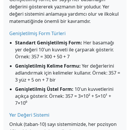
değerini göstererek yazmanın bir yoludur. Yer
değeri sistemini anlamaya yardımcı olur ve ilkokul
matematiğinde önemli bir kavramdır.
Genişletilmiş Form Türleri
Standart Genişletilmiş Form:
Her basamağı
yer değeri 10'un kuvveti ile çarparak gösterir.
Örnek: 357 = 300 + 50 + 7
Genişletilmiş Kelime Formu:
Yer değerlerini
adlandırmak için kelimeler kullanır. Örnek: 357 =
3 yüz + 5 on + 7 bir
Genişletilmiş Üstel Form:
10'un kuvvetlerini
açıkça gösterir. Örnek: 357 = 3×10² + 5×10¹ +
7×10⁰
Yer Değeri Sistemi
Onluk (taban-10) sayı sistemimizde, her pozisyon