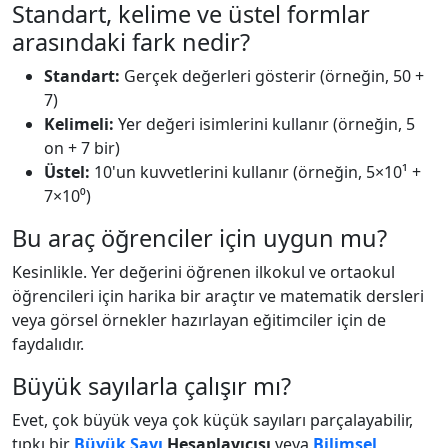
Standart, kelime ve üstel formlar
arasındaki fark nedir?
Standart:
Gerçek değerleri gösterir (örneğin, 50 +
7)
Kelimeli:
Yer değeri isimlerini kullanır (örneğin, 5
on + 7 bir)
Üstel:
10'un kuvvetlerini kullanır (örneğin, 5×10¹ +
7×10⁰)
Bu araç öğrenciler için uygun mu?
Kesinlikle. Yer değerini öğrenen ilkokul ve ortaokul
öğrencileri için harika bir araçtır ve matematik dersleri
veya görsel örnekler hazırlayan eğitimciler için de
faydalıdır.
Büyük sayılarla çalışır mı?
Evet, çok büyük veya çok küçük sayıları parçalayabilir,
tıpkı bir
Büyük Sayı
Hesaplayıcısı
veya
Bilimsel