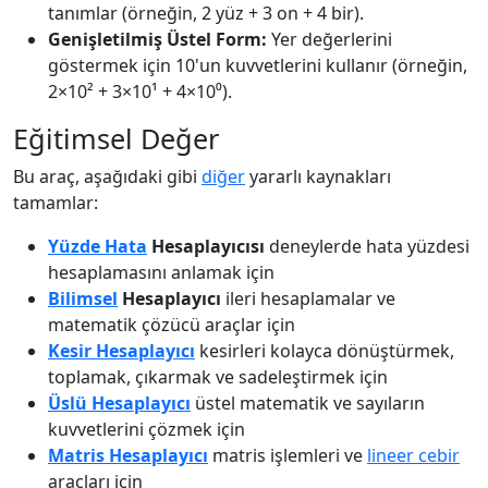
tanımlar (örneğin, 2 yüz + 3 on + 4 bir).
Genişletilmiş Üstel Form:
Yer değerlerini
göstermek için 10'un kuvvetlerini kullanır (örneğin,
2×10² + 3×10¹ + 4×10⁰).
Eğitimsel Değer
Bu araç, aşağıdaki gibi
diğer
yararlı kaynakları
tamamlar:
Yüzde Hata
Hesaplayıcısı
deneylerde hata yüzdesi
hesaplamasını anlamak için
Bilimsel
Hesaplayıcı
ileri hesaplamalar ve
matematik çözücü araçlar için
Kesir Hesaplayıcı
kesirleri kolayca dönüştürmek,
toplamak, çıkarmak ve sadeleştirmek için
Üslü Hesaplayıcı
üstel matematik ve sayıların
kuvvetlerini çözmek için
Matris Hesaplayıcı
matris işlemleri ve
lineer cebir
araçları için