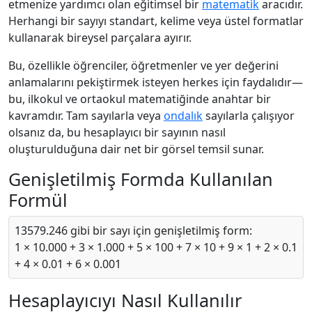
etmenize yardımcı olan eğitimsel bir
matematik
aracıdır.
Herhangi bir sayıyı standart, kelime veya üstel formatlar
kullanarak bireysel parçalara ayırır.
Bu, özellikle öğrenciler, öğretmenler ve yer değerini
anlamalarını pekiştirmek isteyen herkes için faydalıdır—
bu, ilkokul ve ortaokul matematiğinde anahtar bir
kavramdır. Tam sayılarla veya
ondalık
sayılarla çalışıyor
olsanız da, bu hesaplayıcı bir sayının nasıl
oluşturulduğuna dair net bir görsel temsil sunar.
Genişletilmiş Formda Kullanılan
Formül
13579.246 gibi bir sayı için genişletilmiş form:
1 × 10.000 + 3 × 1.000 + 5 × 100 + 7 × 10 + 9 × 1 + 2 × 0.1
+ 4 × 0.01 + 6 × 0.001
Hesaplayıcıyı Nasıl Kullanılır