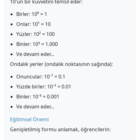
10'un bir kuvvetini temsil eder:
Birler: 10⁰ = 1
Onlar: 10¹ = 10
Yüzler: 10² = 100
Binler: 10³ = 1.000
Ve devam eder...
Ondalık yerler (ondalık noktasının sağında):
Onuncular: 10⁻¹ = 0.1
Yüzde birler: 10⁻² = 0.01
Binler: 10⁻³ = 0.001
Ve devam eder...
Eğitimsel Önemi
Genişletilmiş formu anlamak, öğrencilerin: