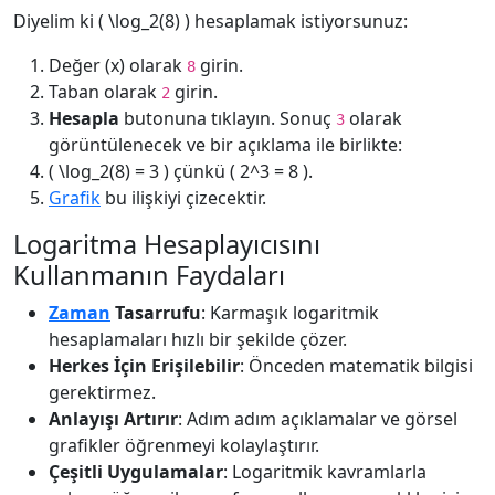
Diyelim ki ( \log_2(8) ) hesaplamak istiyorsunuz:
Değer (x) olarak
girin.
8
Taban olarak
girin.
2
Hesapla
butonuna tıklayın. Sonuç
olarak
3
görüntülenecek ve bir açıklama ile birlikte:
( \log_2(8) = 3 ) çünkü ( 2^3 = 8 ).
Grafik
bu ilişkiyi çizecektir.
Logaritma Hesaplayıcısını
Kullanmanın Faydaları
Zaman
Tasarrufu
: Karmaşık logaritmik
hesaplamaları hızlı bir şekilde çözer.
Herkes İçin Erişilebilir
: Önceden matematik bilgisi
gerektirmez.
Anlayışı Artırır
: Adım adım açıklamalar ve görsel
grafikler öğrenmeyi kolaylaştırır.
Çeşitli Uygulamalar
: Logaritmik kavramlarla