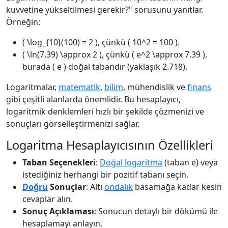
kuvvetine yükseltilmesi gerekir?" sorusunu yanıtlar.
Örneğin:
( \log_{10}(100) = 2 ), çünkü ( 10^2 = 100 ).
( \ln(7.39) \approx 2 ), çünkü ( e^2 \approx 7.39 ),
burada ( e ) doğal tabandır (yaklaşık 2.718).
Logaritmalar,
matematik
,
bilim
, mühendislik ve
finans
gibi çeşitli alanlarda önemlidir. Bu hesaplayıcı,
logaritmik denklemleri hızlı bir şekilde çözmenizi ve
sonuçları görselleştirmenizi sağlar.
Logaritma Hesaplayıcısının Özellikleri
Taban Seçenekleri
:
Doğal logaritma
(taban e) veya
istediğiniz herhangi bir pozitif tabanı seçin.
Doğru
Sonuçlar
: Altı
ondalık
basamağa kadar kesin
cevaplar alın.
Sonuç Açıklaması
: Sonucun detaylı bir dökümü ile
hesaplamayı anlayın.