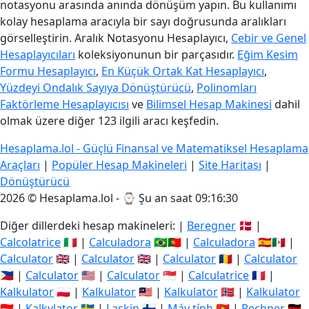
notasyonu arasında anında dönüşüm yapın. Bu kullanımı
kolay hesaplama aracıyla bir sayı doğrusunda aralıkları
görselleştirin. Aralık Notasyonu Hesaplayıcı,
Cebir ve Genel
Hesaplayıcıları
koleksiyonunun bir parçasıdır.
Eğim Kesim
Formu Hesaplayıcı
,
En Küçük Ortak Kat Hesaplayıcı
,
Yüzdeyi Ondalık Sayıya Dönüştürücü
,
Polinomları
Faktörleme Hesaplayıcısı
ve
Bilimsel Hesap Makinesi
dahil
olmak üzere diğer 123 ilgili aracı keşfedin.
Hesaplama.lol - Güçlü Finansal ve Matematiksel Hesaplama
Araçları
|
Popüler Hesap Makineleri
|
Site Haritası
|
Dönüştürücü
2026 © Hesaplama.lol - ⌚
Şu an saat 09:16:31
Diğer dillerdeki hesap makineleri: |
Beregner
🇩🇰 |
Calcolatrice
🇮🇹 |
Calculadora
🇧🇷🇵🇹 |
Calculadora
🇪🇸🇲🇽 |
Calculator
🇬🇧 |
Calculator
🇬🇧 |
Calculator
🇷🇴 |
Calculator
🇵🇭 |
Calculator
🇺🇸 |
Calculator
🇸🇬 |
Calculatrice
🇫🇷 |
Kalkulator
🇵🇱 |
Kalkulator
🇲🇾 |
Kalkulator
🇳🇴 |
Kalkulator
🇮🇩 |
Kalkylator
🇸🇪 |
Laskin
🇫🇮 |
Máy tính
🇻🇳 |
Rechner
🇩🇪