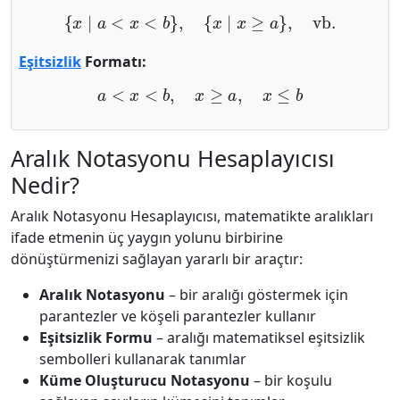
{
x
∣
a
<
x
<
b
}
,
{
x
∣
x
≥
a
}
,
vb.
Eşitsizlik
Formatı:
a
<
x
<
b
,
x
≥
a
,
x
≤
b
Aralık Notasyonu Hesaplayıcısı
Nedir?
Aralık Notasyonu Hesaplayıcısı, matematikte aralıkları
ifade etmenin üç yaygın yolunu birbirine
dönüştürmenizi sağlayan yararlı bir araçtır:
Aralık Notasyonu
– bir aralığı göstermek için
parantezler ve köşeli parantezler kullanır
Eşitsizlik Formu
– aralığı matematiksel eşitsizlik
sembolleri kullanarak tanımlar
Küme Oluşturucu Notasyonu
– bir koşulu