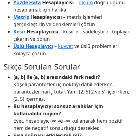
Yüzde Hata
Hesaplayıcısı
–
ölçüm
doğruluğunu
hesaplamak için harika
Matris
Hesaplayıcısı
– matris işlemleri
gerçekleştirin ve denklemleri çözün
Kesir
Hesaplayıcısı
– kesirleri sadeleştirin, toplayın,
çıkarın ve bölün
Üslü Hesaplayıcı
–
kuvvet
ve üslü problemleri
kolayca çözün
Sıkça Sorulan Sorular
[a, b] ile (a, b) arasındaki fark nedir?
Köşeli parantezler uç noktayı dahil ederken,
parantezler hariç tutar. Yani, [2, 5] 2 ve 5'i içerirken,
(2, 5) içermez.
Bu hesaplayıcıyı sonsuz aralıklar için
kullanabilir miyim?
Evet, hesaplayıcı ∞ ve -∞ kullanarak hem pozitif
hem de negatif sonsuzluğu destekler.
Sayı doğrusu etkileşimli mi?