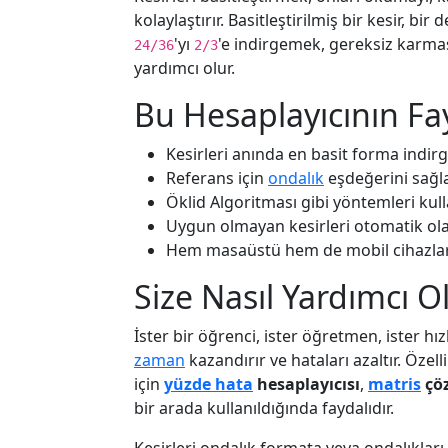
kolaylaştırır. Basitleştirilmiş bir kesir, bi
'yı
'e indirgemek, gereksiz karmaş
24/36
2/3
yardımcı olur.
Bu Hesaplayıcının Fa
Kesirleri anında en basit forma indirg
Referans için
ondalık
eşdeğerini sağla
Öklid Algoritması gibi yöntemleri kull
Uygun olmayan kesirleri otomatik ola
Hem masaüstü hem de mobil cihazlard
Size Nasıl Yardımcı Ol
İster bir öğrenci, ister öğretmen, ister hız
zaman
kazandırır ve hataları azaltır. Öze
için
yüzde hata
hesaplayıcısı
,
matris
çö
bir arada kullanıldığında faydalıdır.