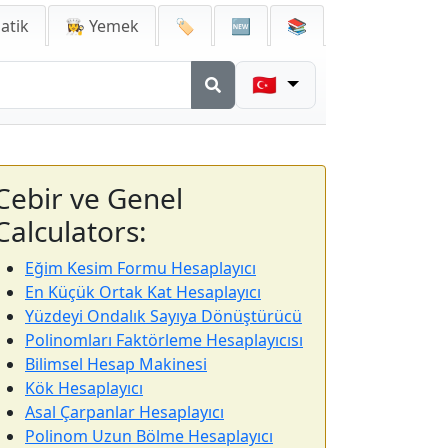
atik
👩‍🍳 Yemek
🏷️
🆕
📚
🇹🇷
Cebir ve Genel
Calculators:
Eğim Kesim Formu Hesaplayıcı
En Küçük Ortak Kat Hesaplayıcı
Yüzdeyi Ondalık Sayıya Dönüştürücü
Polinomları Faktörleme Hesaplayıcısı
Bilimsel Hesap Makinesi
Kök Hesaplayıcı
Asal Çarpanlar Hesaplayıcı
Polinom Uzun Bölme Hesaplayıcı