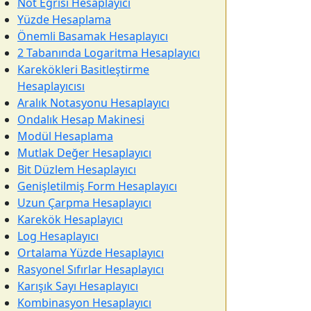
Not Eğrisi Hesaplayıcı
Yüzde Hesaplama
Önemli Basamak Hesaplayıcı
2 Tabanında Logaritma Hesaplayıcı
Karekökleri Basitleştirme
Hesaplayıcısı
Aralık Notasyonu Hesaplayıcı
Ondalık Hesap Makinesi
Modül Hesaplama
Mutlak Değer Hesaplayıcı
Bit Düzlem Hesaplayıcı
Genişletilmiş Form Hesaplayıcı
Uzun Çarpma Hesaplayıcı
Karekök Hesaplayıcı
Log Hesaplayıcı
Ortalama Yüzde Hesaplayıcı
Rasyonel Sıfırlar Hesaplayıcı
Karışık Sayı Hesaplayıcı
Kombinasyon Hesaplayıcı