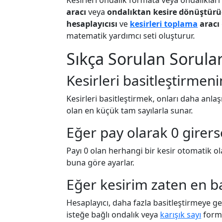
Kesirleri ondalık formata veya ondalıklar
aracı
veya
ondalıktan kesire dönüştür
hesaplayıcısı
ve
kesirleri toplama
aracı
matematik yardımcı seti oluşturur.
Sıkça Sorulan Sorula
Kesirleri basitleştirmen
Kesirleri basitleştirmek, onları daha anlaş
olan en küçük tam sayılarla sunar.
Eğer pay olarak 0 girer
Payı 0 olan herhangi bir kesir otomatik ola
buna göre ayarlar.
Eğer kesirim zaten en b
Hesaplayıcı, daha fazla basitleştirmeye g
isteğe bağlı ondalık veya
karışık sayı
forma