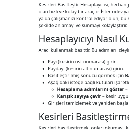
Kesirleri Basitleştir Hesaplayıcısı, herhan
olan hızlı ve kolay bir araçtır. İster ödev y
ya da çalışmanızı kontrol ediyor olun, bu ke
şekilde anlamayı ve sunmayı kolaylaştırır.
Hesaplayıcıyı Nasıl Ku
Aracı kullanmak basittir. Bu adımları izleyi
Payı (kesirin üst numarası) girin.
Paydayı (kesirin alt numarası) girin.
Basitleştirilmiş sonucu görmek için
B
Aşağıdaki isteğe bağlı kutuları işaretl
Hesaplama adımlarını göster
– 
Karışık sayıya çevir
– kesir uygun
Girişleri temizlemek ve yeniden başl
Kesirleri Basitleşti
Kesirleri basitleştirmek, onları okumayı, 