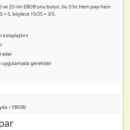
 15 ve 25'nin EBOB'unu bulun, bu 5'tir. Hem payı hem
 5 = 5, böylece 15/25 = 3/5.
 kolaylaştırır
ir
l eder
 uygulamada gereklidir
Payda ÷ EBOB)
par