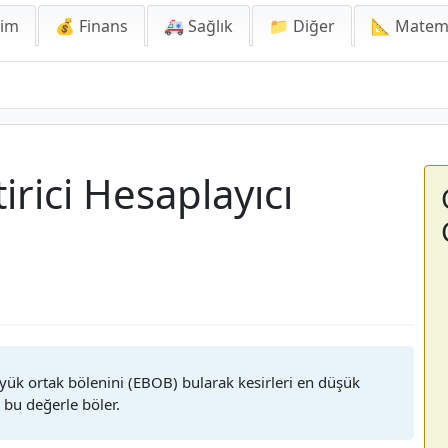
lim
💰 Finans
🚑 Sağlık
📁 Diğer
📐 Matem
i Hesaplayıcı
tirici Hesaplayıcı
ük ortak bölenini (EBOB) bularak kesirleri en düşük
e bu değerle böler.