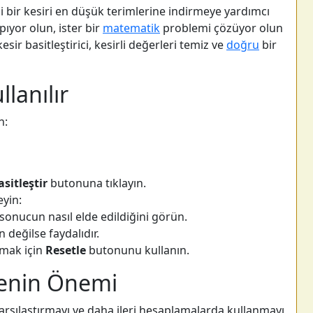
gi bir kesiri en düşük terimlerine indirmeye yardımcı
apıyor olun, ister bir
matematik
problemi çözüyor olun
sir basitleştirici, kesirli değerleri temiz ve
doğru
bir
llanılır
n:
asitleştir
butonuna tıklayın.
eyin:
sonucun nasıl elde edildiğini görün.
 değilse faydalıdır.
amak için
Resetle
butonunu kullanın.
rmenin Önemi
karşılaştırmayı ve daha ileri hesaplamalarda kullanmayı