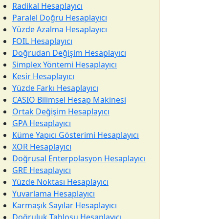
Radikal Hesaplayıcı
Paralel Doğru Hesaplayıcı
Yüzde Azalma Hesaplayıcı
FOIL Hesaplayıcı
Doğrudan Değişim Hesaplayıcı
Simplex Yöntemi Hesaplayıcı
Kesir Hesaplayıcı
Yüzde Farkı Hesaplayıcı
CASIO Bilimsel Hesap Makinesi
Ortak Değişim Hesaplayıcı
GPA Hesaplayıcı
Küme Yapıcı Gösterimi Hesaplayıcı
XOR Hesaplayıcı
Doğrusal Enterpolasyon Hesaplayıcı
GRE Hesaplayıcı
Yüzde Noktası Hesaplayıcı
Yuvarlama Hesaplayıcı
Karmaşık Sayılar Hesaplayıcı
Doğruluk Tablosu Hesaplayıcı