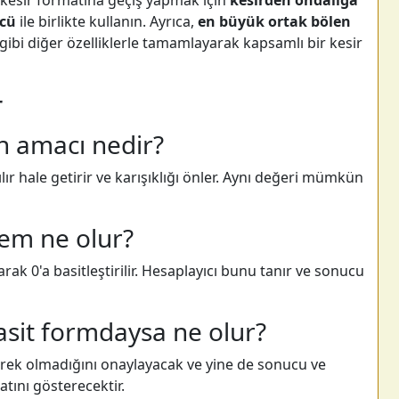
ı kesir formatına geçiş yapmak için
kesirden ondalığa
ücü
ile birlikte kullanın. Ayrıca,
en büyük ortak bölen
gibi diğer özelliklerle tamamlayarak kapsamlı bir kesir
r
in amacı nedir?
ılır hale getirir ve karışıklığı önler. Aynı değeri mümkün
sem ne olur?
rak 0'a basitleştirilir. Hesaplayıcı bunu tanır ve sonucu
asit formdaysa ne olur?
erek olmadığını onaylayacak ve yine de sonucu ve
tını gösterecektir.