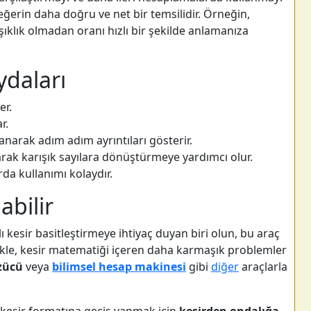
r değerin daha doğru ve net bir temsilidir. Örneğin,
ıklık olmadan oranı hızlı bir şekilde anlamanıza
ydaları
er.
r.
anarak adım adım ayrıntıları gösterir.
rak karışık sayılara dönüştürmeye yardımcı olur.
a kullanımı kolaydır.
abilir
lı kesir basitleştirmeye ihtiyaç duyan biri olun, bu araç
llikle, kesir matematiği içeren daha karmaşık problemler
zücü
veya
bilimsel hesap makinesi
gibi
diğer
araçlarla