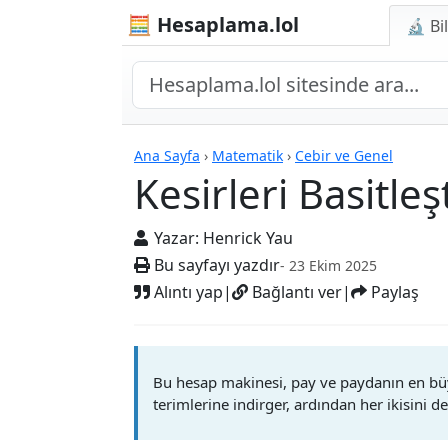
🧮 Hesaplama.lol
🔬 Bi
Kesirleri Basitleştiric
Ana Sayfa
›
Matematik
›
Cebir ve Genel
Kesirleri Basitleş
Yazar:
Henrick Yau
Bu sayfayı yazdır
- 23 Ekim 2025
Alıntı yap
|
Bağlantı ver
|
Paylaş
Bu hesap makinesi, pay ve paydanın en büy
terimlerine indirger, ardından her ikisini d