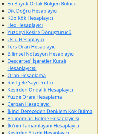
En Büyük Ortak Bölgen Bulucu
Dik Doğru Hesaplayıcı
Küp Kök Hesaplayıcı
Hex Hesaplayıcı
Yüzdeyi Kesire Dönüştürücü
Üslü Hesaplayıcı
Ters Oran Hesaplayıcı
Bilimsel Notasyon Hesaplayıcı
Descartes' İşaretler Kuralı
Hesaplayıcısı
Oran Hesaplama
Rastgele Sayı Üretici
Kesirden Ondalık Hesaplayıcı
Yüzde Oranı Hesaplama
Çarpan Hesaplayıcı
İkinci Dereceden Denklem Kök Bulma
Polinomları Bölme Hesaplayıcısı
İki'nin Tamamlayanı Hesaplayıcı
Kesirden Yüzde Hesaplayıcı