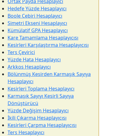
Ortak Payda Hesaplayıcı
Hedefe Yüzde Hesaplayıcı
Boole Cebiri Hesaplayıcı
Simetri Ekseni Hesaplayıcı
Kümülatif GPA Hesaplayıcı
Kare Tamamlama Hesaplayıcısı
Kesirleri Karşılaştırma Hesaplayıcısı
Ters Çevirici
Yüzde Hata Hesaplayıcı
Arkkos Hesaplayıcı
Bölünmüş Kesirden Karmaşık Sayıya
Hesaplayıcı
Kesirleri Toplama Hesaplayıcı
Karmaşık Sayıyı Kesirli Sayıya
Dönüştürücü
Yüzde Değişim Hesaplayıcı
İkili Çıkarma Hesaplayıcısı
Kesirleri Çarpma Hesaplayıcısı
Ters Hesaplayıcı