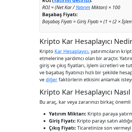
ROI (
Yatırım Getirisi
):
ROI = (Net Kar /
Yatırım
Miktarı) × 100
Başabaş Fiyatı:
Başabaş Fiyatı = Giriş Fiyatı × (1 + (2 × İşlem
Kripto Kar Hesaplayıcı Nedi
Kripto
Kar Hesaplayıcı
, yatırımcıların kri
etmelerine yardımcı olan bir araçtır. Yatı
giriş ve çıkış fiyatları, işlem ücretleri ve
ve başabaş fiyatınızı hızlı bir şekilde hesap
ve
diğer
faktörlerin etkisini anlamak isteyen
Kripto Kar Hesaplayıcı Nasıl 
Bu araç, kar veya zararınızı birkaç öneml
Yatırım Miktarı:
Kripto paraya yatırm
Giriş Fiyatı:
Kripto parayı satın aldığı
Çıkış Fiyatı:
Ticaretinize son vermeyi 