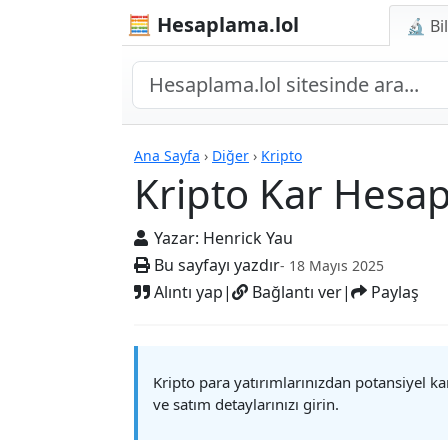
🧮 Hesaplama.lol
🔬 Bi
Hesap Makineleri
Ana Sayfa
›
Diğer
›
Kripto
Kripto Kar Hesap
Yazar:
Henrick Yau
Bu sayfayı yazdır
- 18 Mayıs 2025
Alıntı yap
|
Bağlantı ver
|
Paylaş
Kripto para yatırımlarınızdan potansiyel kar
ve satım detaylarınızı girin.