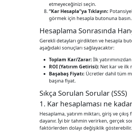
etmeyeceğinizi seçin.
“Kar Hesapla”ya Tıklayın:
Potansiyel 
görmek için hesapla butonuna basın.
Hesaplama Sonrasında Hangi
Gerekli detayları girdikten ve hesapla but
aşağıdaki sonuçları sağlayacaktır:
Toplam Kar/Zarar:
İlk yatırımınızdan
ROI (Yatırım Getirisi):
Net kar ve ilk 
Başabaş Fiyatı:
Ücretler dahil tüm ma
başına fiyat.
Sıkça Sorulan Sorular (SSS)
1. Kar hesaplaması ne kada
Hesaplama, yatırım miktarı, giriş ve çıkış f
dayanır. İyi bir tahmin verirken, gerçek s
faktörlerden dolayı değişiklik gösterebilir.