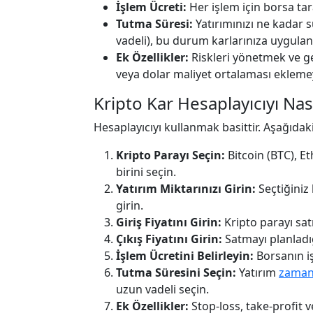
İşlem Ücreti:
Her işlem için borsa ta
Tutma Süresi:
Yatırımınızı ne kadar s
vadeli), bu durum karlarınıza uygulana
Ek Özellikler:
Riskleri yönetmek ve get
veya dolar maliyet ortalaması eklemeyi
Kripto Kar Hesaplayıcıyı Nas
Hesaplayıcıyı kullanmak basittir. Aşağıdaki
Kripto Parayı Seçin:
Bitcoin (BTC), E
birini seçin.
Yatırım Miktarınızı Girin:
Seçtiğiniz
girin.
Giriş Fiyatını Girin:
Kripto parayı satı
Çıkış Fiyatını Girin:
Satmayı planladığ
İşlem Ücretini Belirleyin:
Borsanın iş
Tutma Süresini Seçin:
Yatırım
zama
uzun vadeli seçin.
Ek Özellikler:
Stop-loss, take-profit v