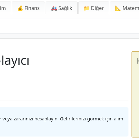
lim
💰 Finans
🚑 Sağlık
📁 Diğer
📐 Matem
layıcı
 veya zararınızı hesaplayın. Getirilerinizi görmek için alım