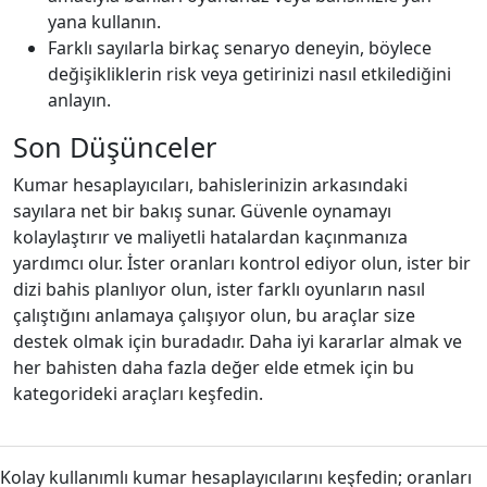
yana kullanın.
Farklı sayılarla birkaç senaryo deneyin, böylece
değişikliklerin risk veya getirinizi nasıl etkilediğini
anlayın.
Son Düşünceler
Kumar hesaplayıcıları, bahislerinizin arkasındaki
sayılara net bir bakış sunar. Güvenle oynamayı
kolaylaştırır ve maliyetli hatalardan kaçınmanıza
yardımcı olur. İster oranları kontrol ediyor olun, ister bir
dizi bahis planlıyor olun, ister farklı oyunların nasıl
çalıştığını anlamaya çalışıyor olun, bu araçlar size
destek olmak için buradadır. Daha iyi kararlar almak ve
her bahisten daha fazla değer elde etmek için bu
kategorideki araçları keşfedin.
Kolay kullanımlı kumar hesaplayıcılarını keşfedin; oranları