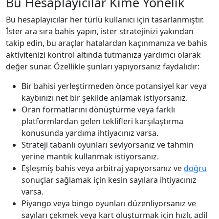
Bu Hesaplayıcılar Kime Yönelik
Bu hesaplayıcılar her türlü kullanıcı için tasarlanmıştır.
İster ara sıra bahis yapın, ister stratejinizi yakından
takip edin, bu araçlar hatalardan kaçınmanıza ve bahis
aktivitenizi kontrol altında tutmanıza yardımcı olarak
değer sunar. Özellikle şunları yapıyorsanız faydalıdır:
Bir bahisi yerleştirmeden önce potansiyel kar veya
kaybınızı net bir şekilde anlamak istiyorsanız.
Oran formatlarını dönüştürme veya farklı
platformlardan gelen teklifleri karşılaştırma
konusunda yardıma ihtiyacınız varsa.
Strateji tabanlı oyunları seviyorsanız ve tahmin
yerine mantık kullanmak istiyorsanız.
Eşleşmiş bahis veya arbitraj yapıyorsanız ve
doğru
sonuçlar sağlamak için kesin sayılara ihtiyacınız
varsa.
Piyango veya bingo oyunları düzenliyorsanız ve
sayıları çekmek veya kart oluşturmak için hızlı, adil