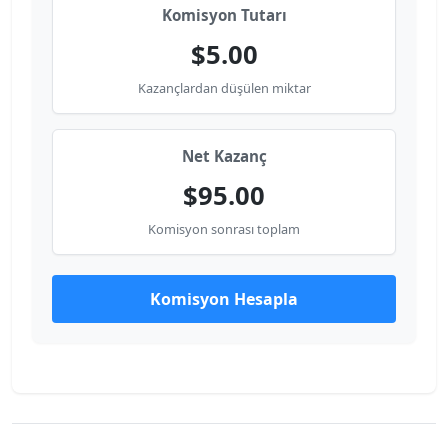
Komisyon Tutarı
$5.00
Kazançlardan düşülen miktar
Net Kazanç
$95.00
Komisyon sonrası toplam
Komisyon Hesapla