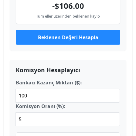
-$106.00
Tüm eller üzerinden beklenen kayıp
Beklenen Değeri Hesapla
Komisyon Hesaplayıcı
Bankacı Kazanç Miktarı ($):
Komisyon Oranı (%):