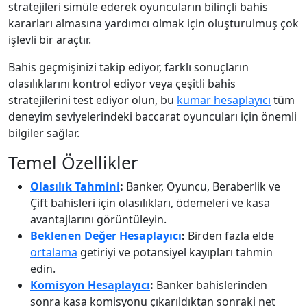
stratejileri simüle ederek oyuncuların bilinçli bahis
kararları almasına yardımcı olmak için oluşturulmuş çok
işlevli bir araçtır.
Bahis geçmişinizi takip ediyor, farklı sonuçların
olasılıklarını kontrol ediyor veya çeşitli bahis
stratejilerini test ediyor olun, bu
kumar hesaplayıcı
tüm
deneyim seviyelerindeki baccarat oyuncuları için önemli
bilgiler sağlar.
Temel Özellikler
Olasılık Tahmini
:
Banker, Oyuncu, Beraberlik ve
Çift bahisleri için olasılıkları, ödemeleri ve kasa
avantajlarını görüntüleyin.
Beklenen Değer Hesaplayıcı
:
Birden fazla elde
ortalama
getiriyi ve potansiyel kayıpları tahmin
edin.
Komisyon Hesaplayıcı
:
Banker bahislerinden
sonra kasa komisyonu çıkarıldıktan sonraki net