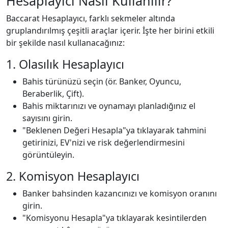
Hesaplayıcı Nasıl Kullanılır?
Baccarat Hesaplayıcı, farklı sekmeler altında
gruplandırılmış çeşitli araçlar içerir. İşte her birini etkili
bir şekilde nasıl kullanacağınız:
1. Olasılık Hesaplayıcı
Bahis türünüzü seçin (ör. Banker, Oyuncu,
Beraberlik, Çift).
Bahis miktarınızı ve oynamayı planladığınız el
sayısını girin.
"Beklenen Değeri Hesapla"ya tıklayarak tahmini
getirinizi, EV'nizi ve risk değerlendirmesini
görüntüleyin.
2. Komisyon Hesaplayıcı
Banker bahsinden kazancınızı ve komisyon oranını
girin.
"Komisyonu Hesapla"ya tıklayarak kesintilerden