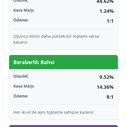
Olasılık:
44.62%
Kasa Marjı:
1.24%
Ödeme:
1:1
Oyuncu elinin daha yüksek bir toplamı varsa
kazanır.
Beraberlik Bahsi
Olasılık:
9.52%
Kasa Marjı:
14.36%
Ödeme:
8:1
Her iki el de aynı toplama sahipse kazanır.