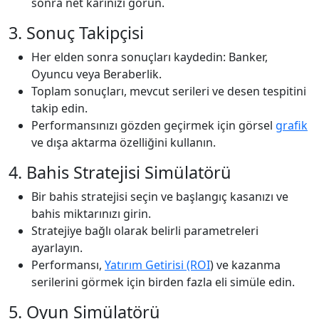
sonra net kârınızı görün.
3. Sonuç Takipçisi
Her elden sonra sonuçları kaydedin: Banker,
Oyuncu veya Beraberlik.
Toplam sonuçları, mevcut serileri ve desen tespitini
takip edin.
Performansınızı gözden geçirmek için görsel
grafik
ve dışa aktarma özelliğini kullanın.
4. Bahis Stratejisi Simülatörü
Bir bahis stratejisi seçin ve başlangıç kasanızı ve
bahis miktarınızı girin.
Stratejiye bağlı olarak belirli parametreleri
ayarlayın.
Performansı,
Yatırım Getirisi (ROI
) ve kazanma
serilerini görmek için birden fazla eli simüle edin.
5. Oyun Simülatörü