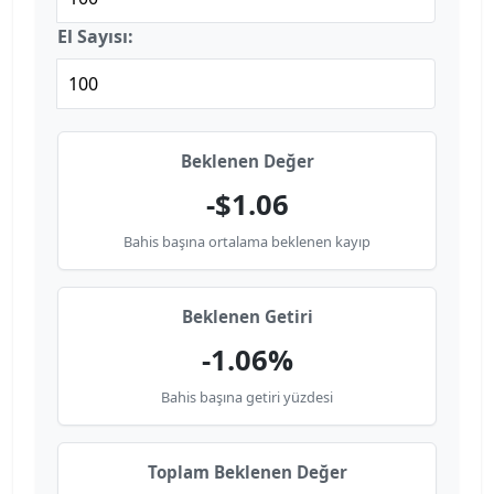
El Sayısı:
Beklenen Değer
-$1.06
Bahis başına ortalama beklenen kayıp
Beklenen Getiri
-1.06%
Bahis başına getiri yüzdesi
Toplam Beklenen Değer