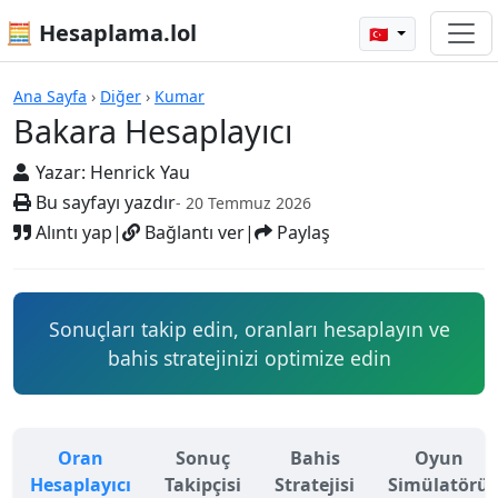
🧮 Hesaplama.lol
🇹🇷
Hesap Makineleri
Ana Sayfa
›
Diğer
›
Kumar
Bakara Hesaplayıcı
Yazar:
Henrick Yau
Bu sayfayı yazdır
- 20 Temmuz 2026
Alıntı yap
|
Bağlantı ver
|
Paylaş
Sonuçları takip edin, oranları hesaplayın ve
bahis stratejinizi optimize edin
Oran
Sonuç
Bahis
Oyun
Hesaplayıcı
Takipçisi
Stratejisi
Simülatörü