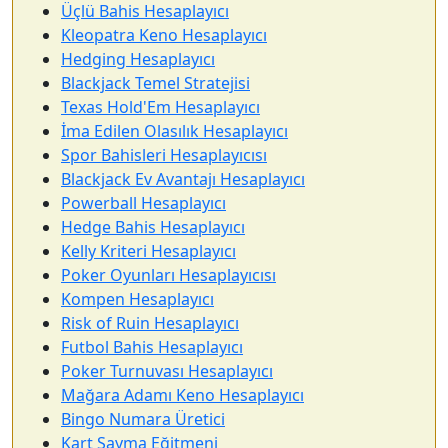
Üçlü Bahis Hesaplayıcı
Kleopatra Keno Hesaplayıcı
Hedging Hesaplayıcı
Blackjack Temel Stratejisi
Texas Hold'Em Hesaplayıcı
İma Edilen Olasılık Hesaplayıcı
Spor Bahisleri Hesaplayıcısı
Blackjack Ev Avantajı Hesaplayıcı
Powerball Hesaplayıcı
Hedge Bahis Hesaplayıcı
Kelly Kriteri Hesaplayıcı
Poker Oyunları Hesaplayıcısı
Kompen Hesaplayıcı
Risk of Ruin Hesaplayıcı
Futbol Bahis Hesaplayıcı
Poker Turnuvası Hesaplayıcı
Mağara Adamı Keno Hesaplayıcı
Bingo Numara Üretici
Kart Sayma Eğitmeni