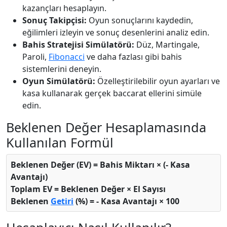
kazançları hesaplayın.
Sonuç Takipçisi:
Oyun sonuçlarını kaydedin,
eğilimleri izleyin ve sonuç desenlerini analiz edin.
Bahis Stratejisi Simülatörü:
Düz, Martingale,
Paroli,
Fibonacci
ve daha fazlası gibi bahis
sistemlerini deneyin.
Oyun Simülatörü:
Özelleştirilebilir oyun ayarları ve
kasa kullanarak gerçek baccarat ellerini simüle
edin.
Beklenen Değer Hesaplamasında
Kullanılan Formül
Beklenen Değer (EV) = Bahis Miktarı × (- Kasa
Avantajı)
Toplam EV = Beklenen Değer × El Sayısı
Beklenen
Getiri
(%) = - Kasa Avantajı × 100