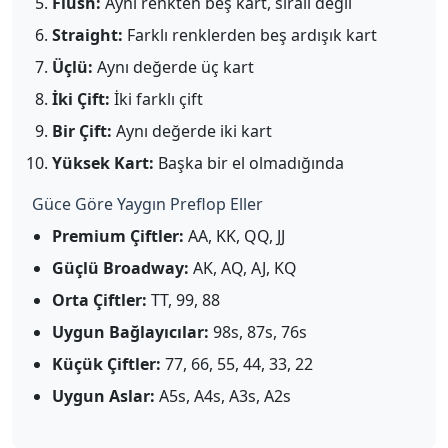
Flush:
Aynı renkten beş kart, sıralı değil
Straight:
Farklı renklerden beş ardışık kart
Üçlü:
Aynı değerde üç kart
İki Çift:
İki farklı çift
Bir Çift:
Aynı değerde iki kart
Yüksek Kart:
Başka bir el olmadığında
Güce Göre Yaygın Preflop Eller
Premium Çiftler:
AA, KK, QQ, JJ
Güçlü Broadway:
AK, AQ, AJ, KQ
Orta Çiftler:
TT, 99, 88
Uygun Bağlayıcılar:
98s, 87s, 76s
Küçük Çiftler:
77, 66, 55, 44, 33, 22
Uygun Aslar:
A5s, A4s, A3s, A2s