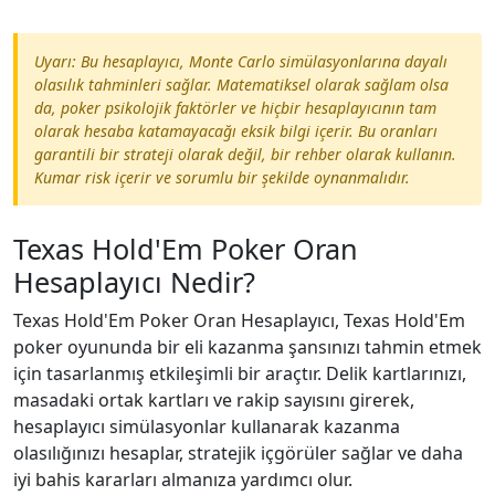
Uyarı: Bu hesaplayıcı, Monte Carlo simülasyonlarına dayalı
olasılık tahminleri sağlar. Matematiksel olarak sağlam olsa
da, poker psikolojik faktörler ve hiçbir hesaplayıcının tam
olarak hesaba katamayacağı eksik bilgi içerir. Bu oranları
garantili bir strateji olarak değil, bir rehber olarak kullanın.
Kumar risk içerir ve sorumlu bir şekilde oynanmalıdır.
Texas Hold'Em Poker Oran
Hesaplayıcı Nedir?
Texas Hold'Em Poker Oran Hesaplayıcı, Texas Hold'Em
poker oyununda bir eli kazanma şansınızı tahmin etmek
için tasarlanmış etkileşimli bir araçtır. Delik kartlarınızı,
masadaki ortak kartları ve rakip sayısını girerek,
hesaplayıcı simülasyonlar kullanarak kazanma
olasılığınızı hesaplar, stratejik içgörüler sağlar ve daha
iyi bahis kararları almanıza yardımcı olur.