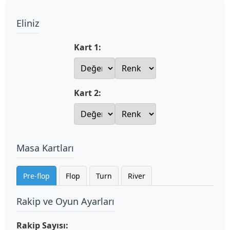
Eliniz
Kart 1:
Kart 2:
Masa Kartları
Pre-flop
Flop
Turn
River
Rakip ve Oyun Ayarları
Rakip Sayısı: