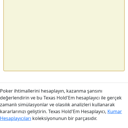
Poker ihtimallerini hesaplayın, kazanma şansını
değerlendirin ve bu Texas Hold'Em hesaplayıcı ile gerçek
zamanlı simülasyonlar ve olasılık analizleri kullanarak
kararlarınızı geliştirin. Texas Hold'Em Hesaplayıcı,
Kumar
Hesaplayıcıları
koleksiyonunun bir parçasıdır.