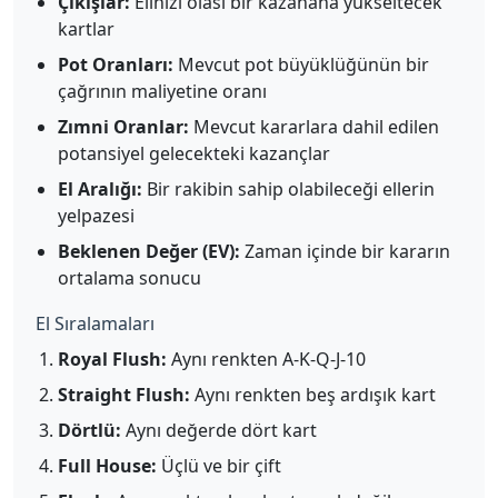
Çıkışlar:
Elinizi olası bir kazanana yükseltecek
kartlar
Pot Oranları:
Mevcut pot büyüklüğünün bir
çağrının maliyetine oranı
Zımni Oranlar:
Mevcut kararlara dahil edilen
potansiyel gelecekteki kazançlar
El Aralığı:
Bir rakibin sahip olabileceği ellerin
yelpazesi
Beklenen Değer (EV):
Zaman içinde bir kararın
ortalama sonucu
El Sıralamaları
Royal Flush:
Aynı renkten A-K-Q-J-10
Straight Flush:
Aynı renkten beş ardışık kart
Dörtlü:
Aynı değerde dört kart
Full House:
Üçlü ve bir çift