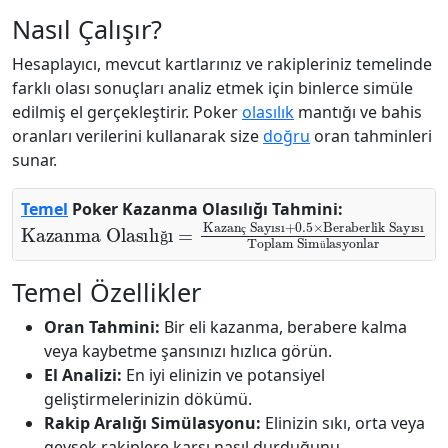
Nasıl Çalışır?
Hesaplayıcı, mevcut kartlarınız ve rakipleriniz temelinde
farklı olası sonuçları analiz etmek için binlerce simüle
edilmiş el gerçekleştirir. Poker
olasılık
mantığı ve bahis
oranları verilerini kullanarak size
doğru
oran tahminleri
sunar.
Temel
Poker Kazanma Olasılığı Tahmini:
Kazanma Olasılığı
Beraberlik Sayısı
Toplam Simülasyonlar
=
Kazanç Sayısı
×
100
+
%
0.5
×
ç
ğ
ü
Temel Özellikler
Oran Tahmini:
Bir eli kazanma, berabere kalma
veya kaybetme şansınızı hızlıca görün.
El Analizi:
En iyi elinizin ve potansiyel
geliştirmelerinizin dökümü.
Rakip Aralığı Simülasyonu:
Elinizin sıkı, orta veya
gevşek rakiplere karşı nasıl durduğunu