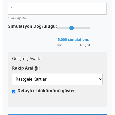
1 ila 9 oyuncu
Simülasyon Doğruluğu:
5,000 simulations
Hızlı
Doğru
Gelişmiş Ayarlar
Rakip Aralığı:
Detaylı el dökümünü göster