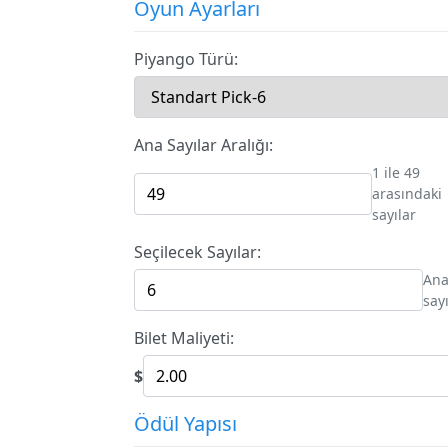
Oyun Ayarları
Piyango Türü:
Ana Sayılar Aralığı:
1 ile
49
arasındaki
sayılar
Seçilecek Sayılar:
An
sayı
Bilet Maliyeti:
$
Ödül Yapısı