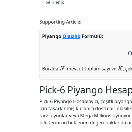
belirlenir.
Supporting Article:
Piyango
Olasılık
Formülü:
O
N
K
Burada
, mevcut toplam sayı ve
, çe
Pick-6 Piyango Hesap
Pick-6 Piyango Hesaplayıcı, çeşitli piyan
için tasarlanmış kullanıcı dostu bir olasılı
tarzı oyunlar veya Mega Millions oynuyor 
biletlerinizin beklenen değeri hakkında net