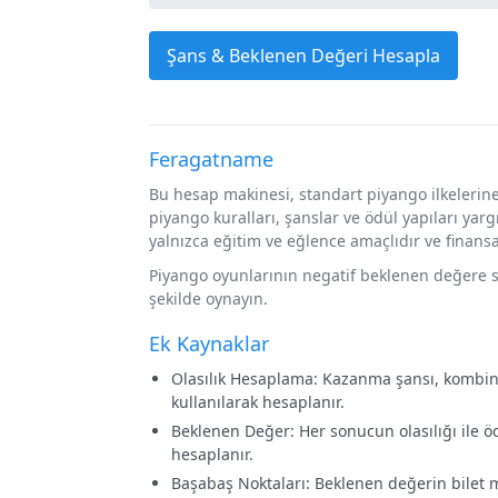
Şans & Beklenen Değeri Hesapla
Feragatname
Bu hesap makinesi, standart piyango ilkelerine 
piyango kuralları, şanslar ve ödül yapıları yarg
yalnızca eğitim ve eğlence amaçlıdır ve finansa
Piyango oyunlarının negatif beklenen değere 
şekilde oynayın.
Ek Kaynaklar
Olasılık Hesaplama: Kazanma şansı, kombina
kullanılarak hesaplanır.
Beklenen Değer: Her sonucun olasılığı ile 
hesaplanır.
Başabaş Noktaları: Beklenen değerin bilet m