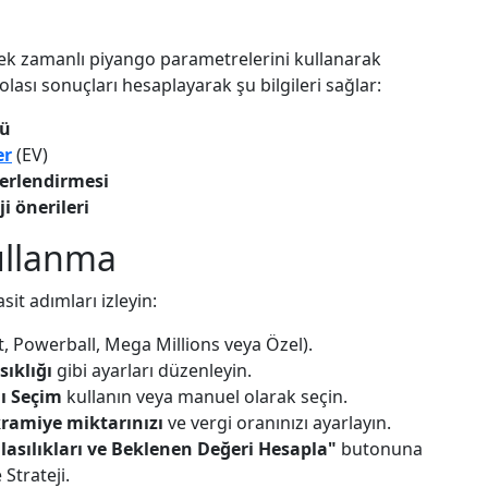
rçek zamanlı piyango parametrelerini kullanarak
 olası sonuçları hesaplayarak şu bilgileri sağlar:
mü
er
(EV)
ğerlendirmesi
ji önerileri
Kullanma
sit adımları izleyin:
t, Powerball, Mega Millions veya Özel).
 sıklığı
gibi ayarları düzenleyin.
lı Seçim
kullanın veya manuel olarak seçin.
kramiye miktarınızı
ve vergi oranınızı ayarlayın.
lasılıkları ve Beklenen Değeri Hesapla"
butonuna
 Strateji.