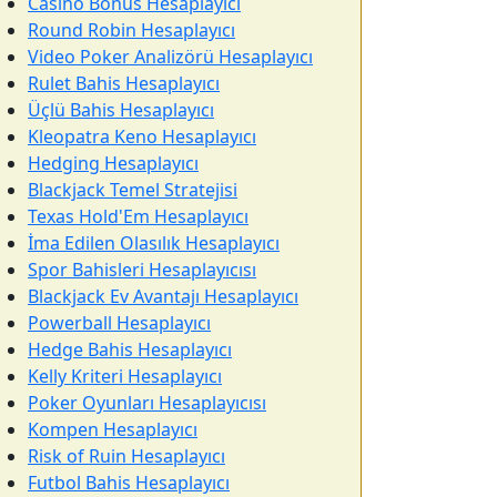
Casino Bonus Hesaplayıcı
Round Robin Hesaplayıcı
Video Poker Analizörü Hesaplayıcı
Rulet Bahis Hesaplayıcı
Üçlü Bahis Hesaplayıcı
Kleopatra Keno Hesaplayıcı
Hedging Hesaplayıcı
Blackjack Temel Stratejisi
Texas Hold'Em Hesaplayıcı
İma Edilen Olasılık Hesaplayıcı
Spor Bahisleri Hesaplayıcısı
Blackjack Ev Avantajı Hesaplayıcı
Powerball Hesaplayıcı
Hedge Bahis Hesaplayıcı
Kelly Kriteri Hesaplayıcı
Poker Oyunları Hesaplayıcısı
Kompen Hesaplayıcı
Risk of Ruin Hesaplayıcı
Futbol Bahis Hesaplayıcı