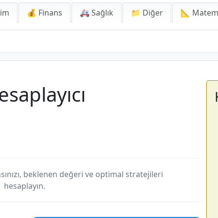
lim
💰 Finans
🚑 Sağlık
📁 Diğer
📐 Matem
esaplayıcı
sınızı, beklenen değeri ve optimal stratejileri
hesaplayın.