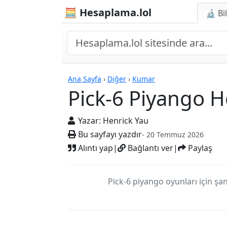
🧮 Hesaplama.lol
🔬 Bi
Hesap Makineleri
Ana Sayfa
›
Diğer
›
Kumar
Pick-6 Piyango H
Yazar:
Henrick Yau
Bu sayfayı yazdır
- 20 Temmuz 2026
Alıntı yap
|
Bağlantı ver
|
Paylaş
Pick-6 piyango oyunları için şan