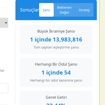
Beklenen
Sonuçlar
Şans
Strateji
Değer
Büyük İkramiye Şansı
1 içinde 13,983,816
Tüm sayıları eşleştirme şansı
Herhangi Bir Ödül Şansı
a
lar
1 içinde 54
Herhangi bir ödül kazanma şansı
Genel Getiri