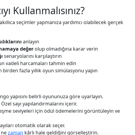
yı Kullanmalısınız?
 akıllıca seçimler yapmanıza yardımcı olabilecek gerçek
ılıklarını
anlayın
namaya değer
olup olmadığına karar verin
ğı
senaryolarını karşılaştırın
un vadeli harcamaları tahmin edin
n birden fazla yıllık oyun simülasyonu yapın
ango yapısını belirli oyununuza göre uyarlayın.
: Özel sayı yapılandırmalarını içerir.
şleşme seviyeleri için ödül ödemelerini görüntüleyin ve
sayıları otomatik olarak seçer.
 ne
zaman
kârlı hale geldiğini görselleştirin.