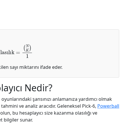
lasılık
=
(
N
K
)
1
kilen sayı miktarını ifade eder.
layıcı Nedir?
go oyunlarındaki şansınızı anlamanıza yardımcı olmak
k tahmini ve analiz aracıdır. Geleneksel Pick-6,
Powerball
olun, bu hesaplayıcı size kazanma olasılığı ve
 bilgiler sunar.