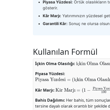
Piyasa Yüzdesi:
Örtük olasılıkların 
gösterir.
Kâr Marjı:
Yatırımınızın yüzdesel geti
Garantili Kâr:
Sonuç ne olursa olsun 
Kullanılan Formül
İçkin Olma Olas
Desimal Oranlar
İçkin Olma Olasılığı:
İ
ç
Piyasa Yüzdesi:
Piyasa Yüzdesi
İçkin Olma Olasılığı
3
]
)
×
100
=
(
İçkin Olma Olasılı
ü
İ
ç
Kâr Marjı
Piyasa Yüzdesi
100
=
(
1
)
×
−
100
Kâr Marjı:
ü
â
Bahis Dağılımı:
Her bahis, tüm sonuçları
tersine dayalı olarak orantılı bir şekilde da