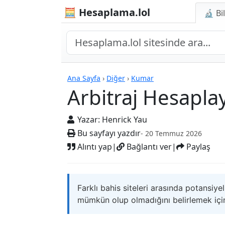
🧮 Hesaplama.lol
🔬 Bi
Hesap Makineleri
Ana Sayfa
›
Diğer
›
Kumar
Arbitraj Hesaplay
Yazar:
Henrick Yau
Bu sayfayı yazdır
- 20 Temmuz 2026
Alıntı yap
|
Bağlantı ver
|
Paylaş
Farklı bahis siteleri arasında potansiyel 
mümkün olup olmadığını belirlemek için 