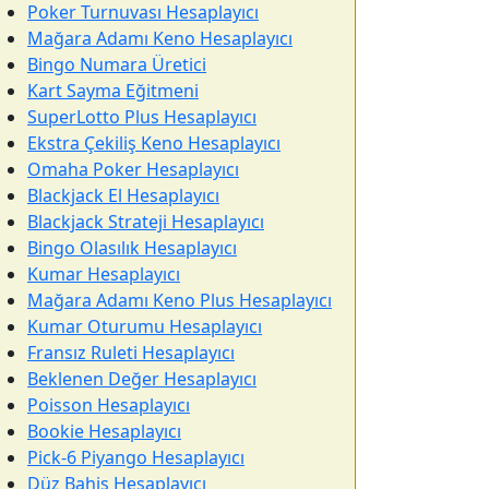
Poker Turnuvası Hesaplayıcı
Mağara Adamı Keno Hesaplayıcı
Bingo Numara Üretici
Kart Sayma Eğitmeni
SuperLotto Plus Hesaplayıcı
Ekstra Çekiliş Keno Hesaplayıcı
Omaha Poker Hesaplayıcı
Blackjack El Hesaplayıcı
Blackjack Strateji Hesaplayıcı
Bingo Olasılık Hesaplayıcı
Kumar Hesaplayıcı
Mağara Adamı Keno Plus Hesaplayıcı
Kumar Oturumu Hesaplayıcı
Fransız Ruleti Hesaplayıcı
Beklenen Değer Hesaplayıcı
Poisson Hesaplayıcı
Bookie Hesaplayıcı
Pick-6 Piyango Hesaplayıcı
Düz Bahis Hesaplayıcı