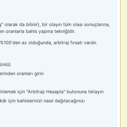
 olarak da bilinir), bir olayın tüm olası sonuçlarına,
en oranlarla bahis yapma tekniğidir.
%100'den az olduğunda, arbitraj fırsatı vardır.
önlü)
erinden oranları girin
elirlemek için "Arbitrajı Hesapla" butonuna tıklayın
 kâr için bahislerinizi nasıl dağıtacağınızı