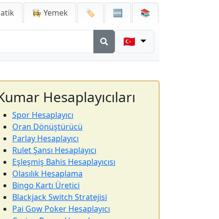
atik
👩‍🍳 Yemek
🏷️
🆕
📚
🇹🇷
Kumar Hesaplayıcıları
Spor Hesaplayıcı
Oran Dönüştürücü
Parlay Hesaplayıcı
Rulet Şansı Hesaplayıcı
Eşleşmiş Bahis Hesaplayıcısı
Olasılık Hesaplama
Bingo Kartı Üretici
Blackjack Switch Stratejisi
Pai Gow Poker Hesaplayıcı