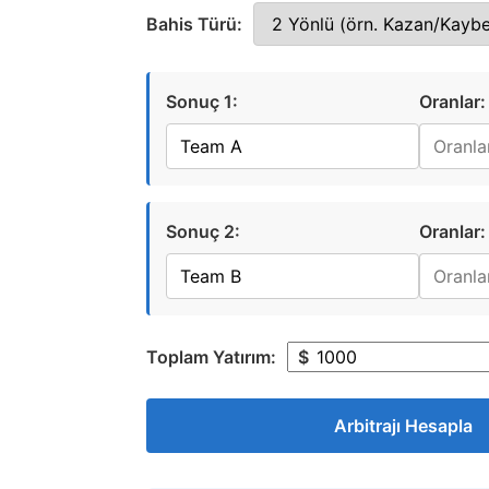
Bahis Türü:
Sonuç 1:
Oranlar:
Sonuç 2:
Oranlar:
Toplam Yatırım:
$
Arbitrajı Hesapla