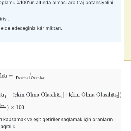
toplamı. %100'ün altında olması arbitraj potansiyelini
risi.
elde edeceğiniz kâr miktarı.
ılığı
=
1
ğ
ğı
1
+
İçkin Olma Olasılığı
2
[
+
ğ
İ
ç
ğ
İ
ç
ğ
 kapsamak ve eşit getiriler sağlamak için oranların
ğıtılır.