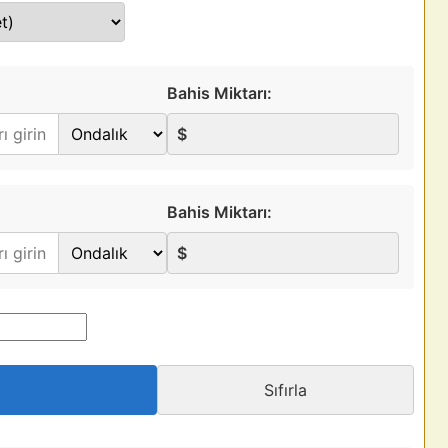
Bahis Miktarı:
$
Bahis Miktarı:
$
Sıfırla