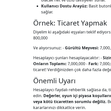
olacak net ve özlü tavsiyeler sunar.
Kullanıcı Dostu Arayüz:
Basit butonl
sağlar.
Örnek: Ticaret Yapmak
Diyelim ki aşağıdaki eşyaları teklif ediyor
800,000
Ve alıyorsunuz: -
Gürültü Meyvesi:
7,000
Hesaplayıcı şunları hesaplayacaktır: -
Sizi
Onların Toplamı:
7,000,000 -
Fark:
7,000,
ticaret! Verdiğinizden çok daha fazla değe
Önemli Uyarı
Hesaplayıcı faydalı rehberlik sağlasa da,
edin.
Değerler, oyun içi piyasa koşullar
veya kötü ticaretten sorumlu değiliz.
Bu
kararlarınızı dikkatlice verin.