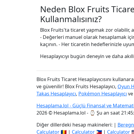
Neden Blox Fruits Ticare
Kullanmalısınız?
Blox Fruits'ta ticaret yapmak zor olabilir, 
- Değerleri manuel olarak hesaplamak içi
kaçının. - Her ticaretin hedeflerinizle uyu
Hesaplayıcıyı bugün deneyin ve daha akıll
Blox Fruits Ticaret Hesaplayıcısını kullanarak 
ve güvenilir! Blox Fruits Hesaplayıcı,
Oyun He
Takas Hesaplayıcı
,
Pokémon Hesaplayıcı
v
Hesaplama.lol - Güçlü Finansal ve Matemat
2026 © Hesaplama.lol - ⌚
Şu an saat 21:45
Diğer dillerdeki hesap makineleri: |
Beregn
Calculator
🇷🇴 |
Calculator
🇵🇭 |
Calculator
