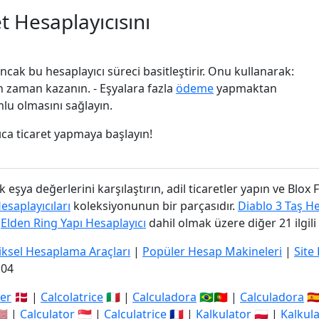
t Hesaplayıcısını
ancak bu hesaplayıcı süreci basitleştirir. Onu kullanarak:
n zaman kazanın. - Eşyalara fazla
ödeme
yapmaktan
mlu olmasını sağlayın.
ıca ticaret yapmaya başlayın!
eşya değerlerini karşılaştırın, adil ticaretler yapın ve Blox Fr
saplayıcıları
koleksiyonunun bir parçasıdır.
Diablo 3 Taş He
e
Elden Ring Yapı Hesaplayıcı
dahil olmak üzere diğer 21 ilgili
iksel Hesaplama Araçları
|
Popüler Hesap Makineleri
|
Site 
:05
er
🇩🇰 |
Calcolatrice
🇮🇹 |
Calculadora
🇧🇷🇵🇹 |
Calculadora
🇪
🇸 |
Calculator
🇸🇬 |
Calculatrice
🇫🇷 |
Kalkulator
🇵🇱 |
Kalkul