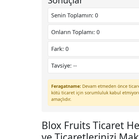
Sonuçlar
Senin Toplamın: 0
Onların Toplamı: 0
Fark: 0
Tavsiye: --
Feragatname:
Devam etmeden önce ticareti
kötü ticaret için sorumluluk kabul etmiyo
amaçlıdır.
Blox Fruits Ticaret Hes
ve Ticaretlerinizi Ma