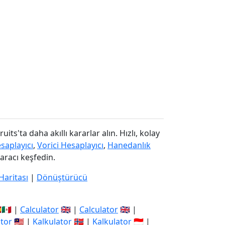
uits'ta daha akıllı kararlar alın. Hızlı, kolay
saplayıcı
,
Vorici Hesaplayıcı
,
Hanedanlık
 aracı keşfedin.
Haritası
|
Dönüştürücü
🇲🇽 |
Calculator
🇬🇧 |
Calculator
🇬🇧 |
ator
🇲🇾 |
Kalkulator
🇳🇴 |
Kalkulator
🇮🇩 |