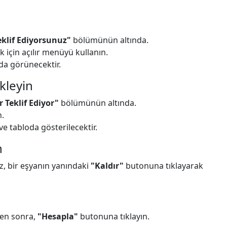
eklif Ediyorsunuz"
bölümünün altında.
için açılır menüyü kullanın.
da görünecektir.
Ekleyin
 Teklif Ediyor"
bölümünün altında.
n.
e tabloda gösterilecektir.
n
ız, bir eşyanın yanındaki
"Kaldır"
butonuna tıklayarak
kten sonra,
"Hesapla"
butonuna tıklayın.