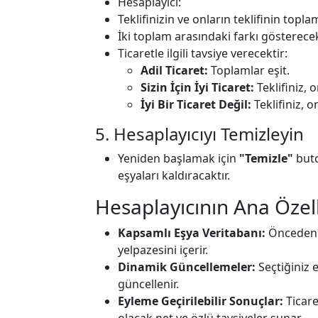
Hesaplayıcı:
Teklifinizin ve onların teklifinin topl
İki toplam arasındaki farkı gösterecek
Ticaretle ilgili tavsiye verecektir:
Adil Ticaret:
Toplamlar eşit.
Sizin İçin İyi Ticaret:
Teklifiniz,
İyi Bir Ticaret Değil:
Teklifiniz, 
5. Hesaplayıcıyı Temizleyin
Yeniden başlamak için
"Temizle"
buto
eşyaları kaldıracaktır.
Hesaplayıcının Ana Özell
Kapsamlı Eşya Veritabanı:
Önceden t
yelpazesini içerir.
Dinamik Güncellemeler:
Seçtiğiniz 
güncellenir.
Eyleme Geçirilebilir Sonuçlar:
Ticare