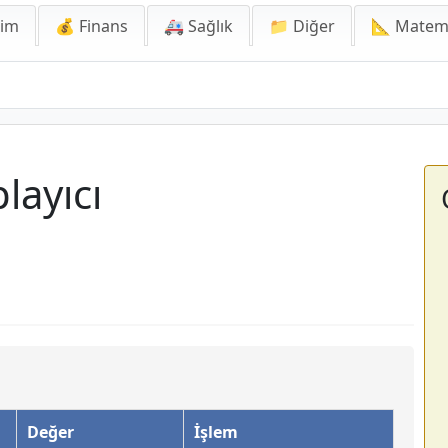
lim
💰 Finans
🚑 Sağlık
📁 Diğer
📐 Matem
layıcı
Değer
İşlem