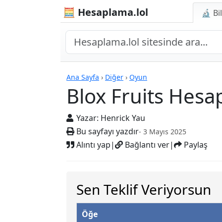
🧮 Hesaplama.lol
🔬 Bi
Hesap Makineleri
Ana Sayfa
›
Diğer
›
Oyun
Blox Fruits Hesap
Yazar:
Henrick Yau
Bu sayfayı yazdır
- 3 Mayıs 2025
Alıntı yap
|
Bağlantı ver
|
Paylaş
Sen Teklif Veriyorsun
Öğe