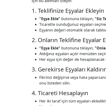
için bu adımları izleyin:
1. Teklifinize Eşyalar Ekleyin
"Eşya Ekle"
butonuna tıklayın,
"Siz T
Ticarette sunduğunuz eşyaları seçmek 
Eşyanın değeri otomatik olarak tablo
2. Onların Teklifine Eşyalar 
"Eşya Ekle"
butonuna tıklayın,
"Onlar
Aldığınız eşyaları açılır menüden seçi
Her eşya için değer de hesaplanacak v
3. Gerekirse Eşyaları Kaldırı
Fikriniz değişirse veya hata yaparsan
onu listeden silin.
4. Ticareti Hesaplayın
Her iki taraf için tüm eşyaları ekledi