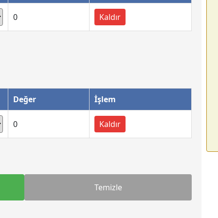
0
Kaldır
Değer
İşlem
0
Kaldır
Temizle