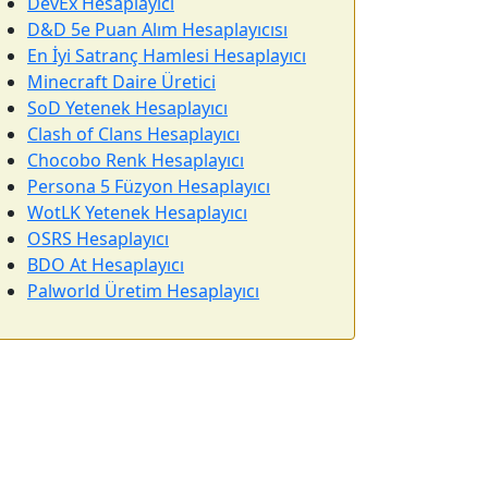
DevEx Hesaplayıcı
D&D 5e Puan Alım Hesaplayıcısı
En İyi Satranç Hamlesi Hesaplayıcı
Minecraft Daire Üretici
SoD Yetenek Hesaplayıcı
Clash of Clans Hesaplayıcı
Chocobo Renk Hesaplayıcı
Persona 5 Füzyon Hesaplayıcı
WotLK Yetenek Hesaplayıcı
OSRS Hesaplayıcı
BDO At Hesaplayıcı
Palworld Üretim Hesaplayıcı