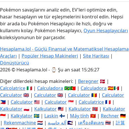
Pokémon savaşlarını analiz edin, EV'leri optimize edin,
hasar hesaplayın ve tür eşleşmelerini kontrol edin. Hepsi
bir arada bu Pokémon Hesaplayıcı ile hızlı, doğru ve
kullanımı kolay. Pokémon Hesaplayıcı,
Oyun Hesaplayıcıları
koleksiyonunun bir parçasıdır.
Hesaplama.lol - Güçlü Finansal ve Matematiksel Hesaplama
Araçları
|
Popüler Hesap Makineleri
|
Site Haritası
|
Dönüştürücü
2026 © Hesaplama.lol - ⌚
Şu an saat 15:26:28
Diğer dillerdeki hesap makineleri: |
Beregner
🇩🇰 |
Calcolatrice
🇮🇹 |
Calculadora
🇧🇷🇵🇹 |
Calculadora
🇪🇸🇲🇽 |
Calculator
🇬🇧 |
Calculator
🇬🇧 |
Calculator
🇷🇴 |
Calculator
🇵🇭 |
Calculator
🇺🇸 |
Calculator
🇸🇬 |
Calculatrice
🇫🇷 |
Kalkulator
🇵🇱 |
Kalkulator
🇲🇾 |
Kalkulator
🇳🇴 |
Kalkulator
🇮🇩 |
Kalkylator
🇸🇪 |
Laskin
🇫🇮 |
Máy tính
🇻🇳 |
Rechner
🇩🇪
|
Rekenmachine
🇳🇱 |
آلة حاسبة
🇸🇦 |
เครื่องคิดเลข
🇹🇭 |
計算