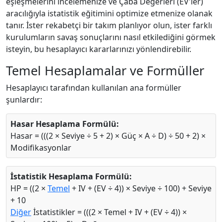
eşleşmelerini incelemenize ve Çaba Değerleri (EV'ler)
aracılığıyla istatistik eğitimini optimize etmenize olanak
tanır. İster rekabetçi bir takım planlıyor olun, ister farklı
kurulumların savaş sonuçlarını nasıl etkilediğini görmek
isteyin, bu hesaplayıcı kararlarınızı yönlendirebilir.
Temel Hesaplamalar ve Formüller
Hesaplayıcı tarafından kullanılan ana formüller
şunlardır:
Hasar Hesaplama Formülü:
Hasar = (((2 × Seviye ÷ 5 + 2) × Güç × A ÷ D) ÷ 50 + 2) ×
Modifikasyonlar
İstatistik Hesaplama Formülü:
HP = ((2 ×
Temel
+ IV + (EV ÷ 4)) × Seviye ÷ 100) + Seviye
+ 10
Diğer
İstatistikler = (((2 × Temel + IV + (EV ÷ 4)) ×