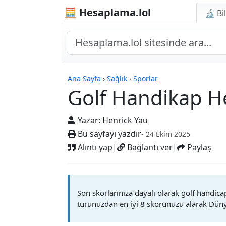
🧮 Hesaplama.lol
🔬 Bi
Golf Handikap Hesapl
Ana Sayfa
›
Sağlık
›
Sporlar
Golf Handikap He
Yazar:
Henrick Yau
Bu sayfayı yazdır
- 24 Ekim 2025
Alıntı yap
|
Bağlantı ver
|
Paylaş
Son skorlarınıza dayalı olarak golf handica
turunuzdan en iyi 8 skorunuzu alarak Düny