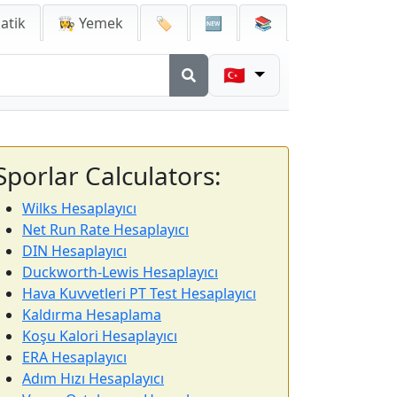
atik
👩‍🍳 Yemek
🏷️
🆕
📚
🇹🇷
Sporlar Calculators:
Wilks Hesaplayıcı
Net Run Rate Hesaplayıcı
DIN Hesaplayıcı
Duckworth-Lewis Hesaplayıcı
Hava Kuvvetleri PT Test Hesaplayıcı
Kaldırma Hesaplama
Koşu Kalori Hesaplayıcı
ERA Hesaplayıcı
Adım Hızı Hesaplayıcı