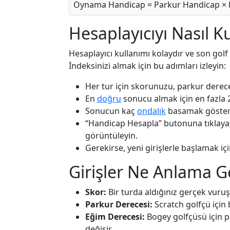
Oynama Handicap = Parkur Handicap × 
Hesaplayıcıyı Nasıl K
Hesaplayıcı kullanımı kolaydır ve son golf
İndeksinizi almak için bu adımları izleyin:
Her tur için skorunuzu, parkur derece
En
doğru
sonucu almak için en fazla 2
Sonucun kaç
ondalık
basamak gösterme
“Handicap Hesapla” butonuna tıklayara
görüntüleyin.
Gerekirse, yeni girişlerle başlamak içi
Girişler Ne Anlama G
Skor:
Bir turda aldığınız gerçek vuruş 
Parkur Derecesi:
Scratch golfçü için 
Eğim Derecesi:
Bogey golfçüsü için p
değişir.