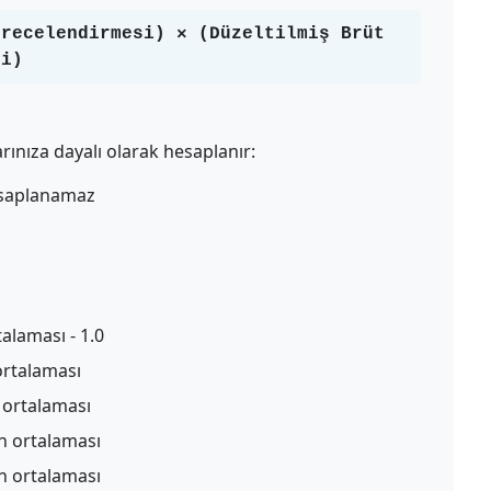
erecelendirmesi) × (Düzeltilmiş Brüt
si)
rınıza dayalı olarak hesaplanır:
esaplanamaz
alaması - 1.0
ortalaması
n ortalaması
ın ortalaması
ın ortalaması