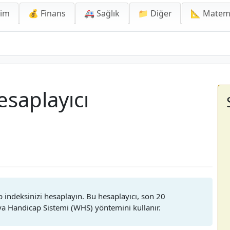
lim
💰 Finans
🚑 Sağlık
📁 Diğer
📐 Matem
ayıcı
saplayıcı
p indeksinizi hesaplayın. Bu hesaplayıcı, son 20
a Handicap Sistemi (WHS) yöntemini kullanır.