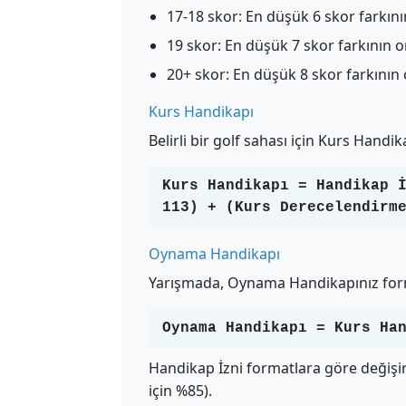
17-18 skor: En düşük 6 skor farkın
19 skor: En düşük 7 skor farkının 
20+ skor: En düşük 8 skor farkının
Kurs Handikapı
Belirli bir golf sahası için Kurs Handi
Kurs Handikapı = Handikap 
113) + (Kurs Derecelendirm
Oynama Handikapı
Yarışmada, Oynama Handikapınız form
Oynama Handikapı = Kurs Ha
Handikap İzni formatlara göre değişir 
için %85).