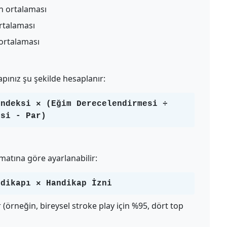
ın ortalaması
ortalaması
 ortalaması
kapınız şu şekilde hesaplanır:
İndeksi × (Eğim Derecelendirmesi ÷
esi - Par)
atına göre ayarlanabilir:
ndikapı × Handikap İzni
(örneğin, bireysel stroke play için %95, dört top