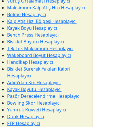
Vuruş Ortalaması Hesaplayıcı
Maksimum Kalp Atış Hızı Hesaplayıcı
Bölme Hesaplayıcı
Kalp Atış Hızı Bölgesi Hesaplayıcı
Kayak Boyu Hesaplayıcı
Bench Press Hesaplayıcı
Bisiklet Boyutu Hesaplayıcı
Tek Tek Maksimum Hesaplayıcı
Wakeboard Boyut Hesaplayıcı
Handikap Hesaplayıcı
Bisiklet Sürerek Yakılan Kalori
Hesaplayıcı
Adım'dan Km Hesaplayıcı
Kayak Boyutu Hesaplayıcı
Pasör Derecelendirme Hesaplayıcı
Bowling Skor Hesaplayıcı
Yumruk Kuvveti Hesaplayıcı
Dunk Hesaplayıcı
FTP Hesaplayıcı