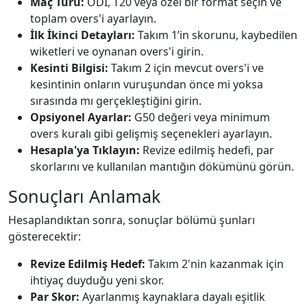
Maç Türü:
ODI, T20 veya özel bir format seçin ve
toplam overs'i ayarlayın.
İlk İkinci Detayları:
Takım 1’in skorunu, kaybedilen
wiketleri ve oynanan overs'i girin.
Kesinti Bilgisi:
Takım 2 için mevcut overs'i ve
kesintinin onların vuruşundan önce mi yoksa
sırasında mı gerçekleştiğini girin.
Opsiyonel Ayarlar:
G50 değeri veya minimum
overs kuralı gibi gelişmiş seçenekleri ayarlayın.
Hesapla'ya Tıklayın:
Revize edilmiş hedefi, par
skorlarını ve kullanılan mantığın dökümünü görün.
Sonuçları Anlamak
Hesaplandıktan sonra, sonuçlar bölümü şunları
gösterecektir:
Revize Edilmiş Hedef:
Takım 2'nin kazanmak için
ihtiyaç duyduğu yeni skor.
Par Skor:
Ayarlanmış kaynaklara dayalı eşitlik