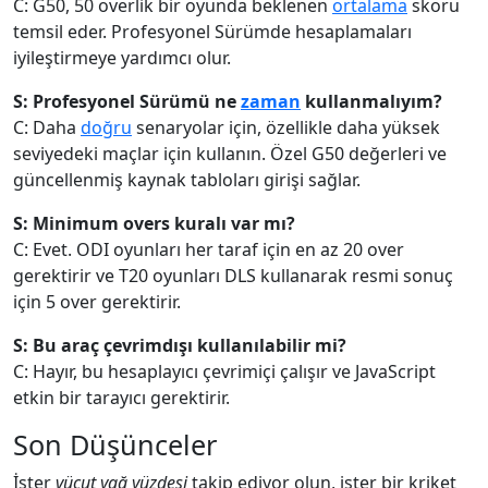
C: G50, 50 overlik bir oyunda beklenen
ortalama
skoru
temsil eder. Profesyonel Sürümde hesaplamaları
iyileştirmeye yardımcı olur.
S: Profesyonel Sürümü ne
zaman
kullanmalıyım?
C: Daha
doğru
senaryolar için, özellikle daha yüksek
seviyedeki maçlar için kullanın. Özel G50 değerleri ve
güncellenmiş kaynak tabloları girişi sağlar.
S: Minimum overs kuralı var mı?
C: Evet. ODI oyunları her taraf için en az 20 over
gerektirir ve T20 oyunları DLS kullanarak resmi sonuç
için 5 over gerektirir.
S: Bu araç çevrimdışı kullanılabilir mi?
C: Hayır, bu hesaplayıcı çevrimiçi çalışır ve JavaScript
etkin bir tarayıcı gerektirir.
Son Düşünceler
İster
vücut yağ yüzdesi
takip ediyor olun, ister bir kriket