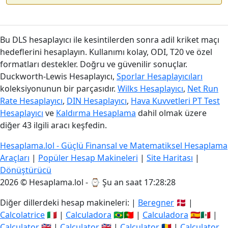
Bu DLS hesaplayıcı ile kesintilerden sonra adil kriket maçı
hedeflerini hesaplayın. Kullanımı kolay, ODI, T20 ve özel
formatları destekler. Doğru ve güvenilir sonuçlar.
Duckworth-Lewis Hesaplayıcı,
Sporlar Hesaplayıcıları
koleksiyonunun bir parçasıdır.
Wilks Hesaplayıcı
,
Net Run
Rate Hesaplayıcı
,
DIN Hesaplayıcı
,
Hava Kuvvetleri PT Test
Hesaplayıcı
ve
Kaldırma Hesaplama
dahil olmak üzere
diğer 43 ilgili aracı keşfedin.
Hesaplama.lol - Güçlü Finansal ve Matematiksel Hesaplama
Araçları
|
Popüler Hesap Makineleri
|
Site Haritası
|
Dönüştürücü
2026 © Hesaplama.lol - ⌚
Şu an saat 17:28:28
Diğer dillerdeki hesap makineleri: |
Beregner
🇩🇰 |
Calcolatrice
🇮🇹 |
Calculadora
🇧🇷🇵🇹 |
Calculadora
🇪🇸🇲🇽 |
Calculator
🇬🇧 |
Calculator
🇬🇧 |
Calculator
🇷🇴 |
Calculator