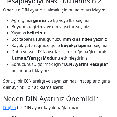
Hesaplayıcıyı Nasıl Kullanırsınız
Önerilen DIN ayarınızı almak için bu adımları izleyin:
Ağırlığınızı
giriniz
ve kg veya lbs seçiniz
Boyunuzu
giriniz
ve cm veya inç seçiniz
Yaşınızı
belirtiniz
Bot tabanı uzunluğunuzu
mm cinsinden
yazınız
Kayak yeteneğinize göre
kayakçı tipinizi
seçiniz
Daha yüksek DIN ayarları için isteğe bağlı olarak
Uzman/Yarışçı Modu
nu etkinleştiriniz
Sonucunuzu görmek için
"DIN Ayarını Hesapla"
butonuna tıklayınız
Sonuç, bir DIN aralığı ve sayınızın nasıl hesaplandığına
dair ayrıntılı bir açıklama içerir.
Neden DIN Ayarınız Önemlidir
Doğru
bir DIN ayarı, kayak bağlarınızın: