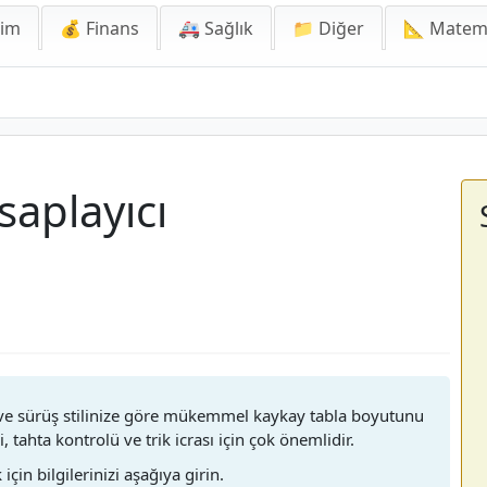
lim
💰 Finans
🚑 Sağlık
📁 Diğer
📐 Matem
aplayıcı
ve sürüş stilinize göre mükemmel kaykay tabla boyutunu
 tahta kontrolü ve trik icrası için çok önemlidir.
için bilgilerinizi aşağıya girin.