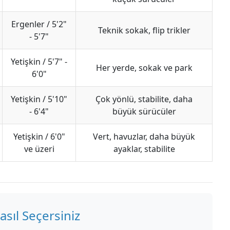
Ergenler / 5'2"
Teknik sokak, flip trikler
- 5'7"
Yetişkin / 5'7" -
Her yerde, sokak ve park
6'0"
Yetişkin / 5'10"
Çok yönlü, stabilite, daha
- 6'4"
büyük sürücüler
Yetişkin / 6'0"
Vert, havuzlar, daha büyük
ve üzeri
ayaklar, stabilite
sıl Seçersiniz