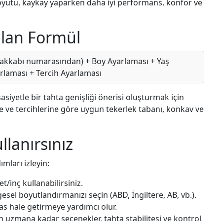
yutu, kaykay yaparken daha iyi performans, konfor ve
ılan Formül
yakkabı numarasından) + Boy Ayarlaması + Yaş
arlaması + Tercih Ayarlaması
asiyetle bir tahta genişliği önerisi oluşturmak için
linize ve tercihlerine göre uygun tekerlek tabanı, konkav ve
llanırsınız
mları izleyin:
t/inç kullanabilirsiniz.
esel boyutlandırmanızı seçin (ABD, İngiltere, AB, vb.).
as hale getirmeye yardımcı olur.
 uzmana kadar seçenekler, tahta stabilitesi ve kontrol