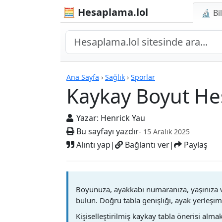
🧮 Hesaplama.lol
🔬 Bi
Hesap Makineleri
Ana Sayfa
›
Sağlık
›
Sporlar
Kaykay Boyut Hes
Yazar:
Henrick Yau
Bu sayfayı yazdır
- 15 Aralık 2025
Alıntı yap
|
Bağlantı ver
|
Paylaş
Boyunuza, ayakkabı numaranıza, yaşınıza 
bulun. Doğru tabla genişliği, ayak yerleşimi,
Kişiselleştirilmiş kaykay tabla önerisi almak 